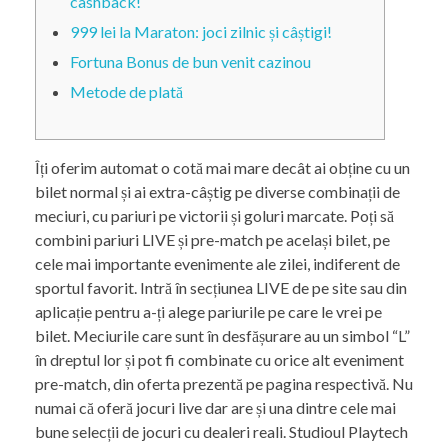
cashback!
999 lei la Maraton: joci zilnic și câștigi!
Fortuna Bonus de bun venit cazinou
Metode de plată
Îți oferim automat o cotă mai mare decât ai obține cu un
bilet normal și ai extra-câștig pe diverse combinații de
meciuri, cu pariuri pe victorii și goluri marcate. Poți să
combini pariuri LIVE și pre-match pe același bilet, pe
cele mai importante evenimente ale zilei, indiferent de
sportul favorit. Intră în secțiunea LIVE de pe site sau din
aplicație pentru a-ți alege pariurile pe care le vrei pe
bilet. Meciurile care sunt în desfășurare au un simbol “L”
în dreptul lor și pot fi combinate cu orice alt eveniment
pre-match, din oferta prezentă pe pagina respectivă. Nu
numai că oferă jocuri live dar are și una dintre cele mai
bune selecții de jocuri cu dealeri reali. Studioul Playtech