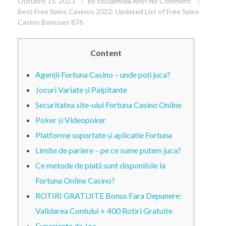
Outubro 15, 2023
by
socialmidia
with
No Comment
Best Free Spins Casinos 2022: Updated List of Free Spins
Casino Bonuses 876
Content
Agenții Fortuna Casino – unde poți juca?
Jocuri Variate și Palpitante
Securitatea site-ului Fortuna Casino Online
Poker și Videopoker
Platforme suportate și aplicatie Fortuna
Limite de pariere – pe ce sume putem juca?
Ce metode de plată sunt disponibile la
Fortuna Online Casino?
ROTIRI GRATUITE Bonus Fara Depunere:
Validarea Contului + 400 Rotiri Gratuite
Experienta de Joc