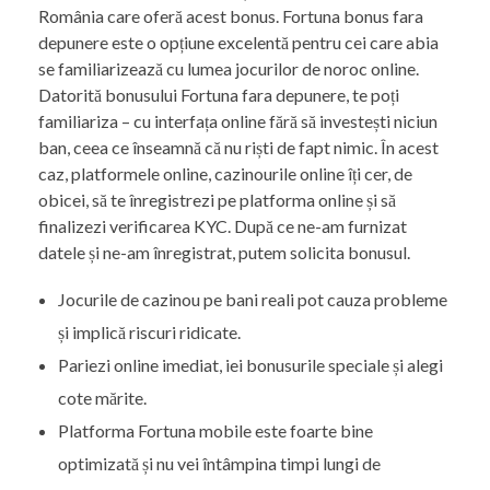
România care oferă acest bonus. Fortuna bonus fara
depunere este o opțiune excelentă pentru cei care abia
se familiarizează cu lumea jocurilor de noroc online.
Datorită bonusului Fortuna fara depunere, te poți
familiariza – cu interfața online fără să investești niciun
ban, ceea ce înseamnă că nu riști de fapt nimic. În acest
caz, platformele online, cazinourile online îți cer, de
obicei, să te înregistrezi pe platforma online și să
finalizezi verificarea KYC. După ce ne-am furnizat
datele și ne-am înregistrat, putem solicita bonusul.
Jocurile de cazinou pe bani reali pot cauza probleme
și implică riscuri ridicate.
Pariezi online imediat, iei bonusurile speciale și alegi
cote mărite.
Platforma Fortuna mobile este foarte bine
optimizată și nu vei întâmpina timpi lungi de