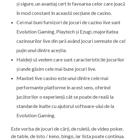
și sigure, un avantaj cert în favoarea celor care joacă
în mod constant în această secțiune de casino.
Cei mai buni furnizori de jocuri de cazino live sunt
Evolution Gaming, Playtech și Ezugi, majoritatea
cazinourilor live din țară având jocuri semnate de cel
puțin unul dintre aceștia.
Haideți să vedem care sunt caracteristicile jocurilor
și unde găsim cele mai bune jocuri live.
Maxbet live casino este unul dintre cele mai
performante platforme în acest sens, oferind
jucătorilor o experiență cât se poate de reală la
standarde înalte cu ajutorul software-ului de la
Evolution Gaming.
Este vorba de jocuri de cărți, de ruletă, de video poker,
de table, de loto / keno, bingo, iar lista poate continua.