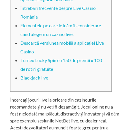
Întrebări frecvente despre Live Casino
România
Elementele pe care le luăm în considerare
când alegem un cazino live:
Descarcă versiunea mobilă a aplicației Live
Casino
Turneu Lucky Spin cu 150 de premii x 100
de rotiri gratuite
Blackjack live
Încercați jocuri live la oricare din cazinourile
recomandate și nu veți fi dezamăgit. Jocul online nu a
fost niciodată mai plăcut, distractiv și inovator și vă dăm
spre exemplu sesiunile NetBet live, cu dealer real.
Acești dezvoltatori au muncit foarte greu pentru a