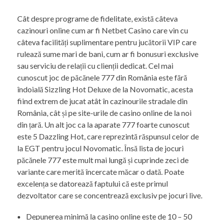
Cât despre programe de fidelitate, există câteva
cazinouri online cum ar fi Netbet Casino care vin cu
câteva facilități suplimentare pentru jucătorii VIP care
rulează sume mari de bani, cum ar fi bonusuri exclusive
sau serviciu de relații cu clienții dedicat. Cel mai
cunoscut joc de păcănele 777 din România este fără
îndoială Sizzling Hot Deluxe de la Novomatic, acesta
fiind extrem de jucat atât în cazinourile stradale din
România, cât și pe site-urile de casino online de la noi
din țară. Un alt joc ca la aparate 777 foarte cunoscut
este 5 Dazzling Hot, care reprezintă răspunsul celor de
la EGT pentru jocul Novomatic. Însă lista de jocuri
păcănele 777 este mult mai lungă și cuprinde zeci de
variante care merită încercate măcar o dată. Poate
excelența se datorează faptului că este primul
dezvoltator care se concentrează exclusiv pe jocuri live.
Depunerea minimă la casino online este de 10 – 50