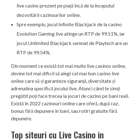
live casino prezent pe piață încă de la începutul
dezvoltării cazinourilor online.
Spre exemplu, jocul Infinite Blackjack de la casino
Evolution Gaming live atinge un RTP de 99.51%, iar
jocul Unlimited Blackjack semnat de Playtech are un
RTP de 99.54%.
Din moment ce există tot mai multe live casinos online,
devine tot mai dificil să alegi cel mai bun casino live
online care să-ți garanteze siguranță, diversitate și
adrenalina specifică jocului live. Atunci când te simți
pregătit poți face trecea la jocuri de cazino pe bani reali.
Există în 2022 cazinouri online care oferă, după caz,
bonus fără depunere în bani, sau rotiri gratuite fără
depunere.
Top siteuri cu Live Casino in