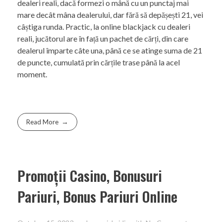
dealeri reali, dacă formezi o mână cu un punctaj mai
mare decât mâna dealerului, dar fără să depășești 21, vei
câștiga runda. Practic, la online blackjack cu dealeri
reali, jucătorul are în față un pachet de cărți, din care
dealerul împarte câte una, până ce se atinge suma de 21
de puncte, cumulată prin cărțile trase până la acel
moment.
Read More
Promoții Casino, Bonusuri
Pariuri, Bonus Pariuri Online