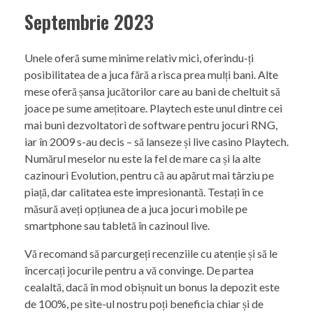
Septembrie 2023
Unele oferă sume minime relativ mici, oferindu-ți
posibilitatea de a juca fără a risca prea mulți bani. Alte
mese oferă șansa jucătorilor care au bani de cheltuit să
joace pe sume amețitoare. Playtech este unul dintre cei
mai buni dezvoltatori de software pentru jocuri RNG,
iar în 2009 s-au decis – să lanseze și live casino Playtech.
Numărul meselor nu este la fel de mare ca și la alte
cazinouri Evolution, pentru că au apărut mai târziu pe
piață, dar calitatea este impresionantă. Testați în ce
măsură aveți opțiunea de a juca jocuri mobile pe
smartphone sau tabletă în cazinoul live.
Vă recomand să parcurgeți recenziile cu atenție și să le
încercați jocurile pentru a vă convinge. De partea
cealaltă, dacă în mod obișnuit un bonus la depozit este
de 100%, pe site-ul nostru poți beneficia chiar și de