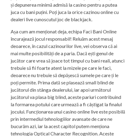
și depunerea minimă admisă la casino pentru a putea
juca cu bani puțini. Poți juca la orice cazinou online cu
dealeri live cunoscutul joc de blackjack.
Așa cum am menționat deja, echipa Faci Bani Online
încurajează jocul responsabil! Reluăm acest mesaj
deoarece, în cazul cazinourilor live, vei observa că ai
mai multe posibilități de a paria. Dacă ești genul de
jucător care vrea să joace tot timpul cu bani reali, atunci
trebuie să fii foarte atent la mizele pe care le faci,
deoarece nu trebuie să depășescă sumele pe care ți le
poți permite. Prima dată se plasează small blind de
jucătorul din stânga dealerului, iar apoi următorul
jucătorul va plasa big blind, aceste pariuri contribuind
la formarea potului care urmează a fi câștigat la finalul
jocului. Funcționarea unui casino online live este posibilă
prin intermediul tehnologiilor avansate de care ne
bucurăm azi, iar la acest capitol putem menționa
tehnologia Optical Character Recognition. Aceste