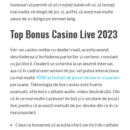
bonusuri vă permit să vă creșteți bankroll-ul, să testați
mai multe strategii de joc și, astfel, să aveți mai multe
șanse de a câștiga pe termen lung.
Top Bonus Casino Live 2023
Într-un casino online cu dealeri reali, aceștia anunță
deschiderea și închiderea pariurilor și vorbesc constant
cu jucătorii. Dealerii se schimbă la un anumit interval,
așa că în cadrul unei sesiuni de joc vei putea interacționa
cu mai multe
9200 activitati de jocuri de noroc si pariuri
persoane. Tehnologia de live casino este foarte
avansată, oferind o calitate audio-video desăvârșită. Din
ce în ce mai multe cazinouri includ și o secțiune de jocuri
live, pentru că această metodă de joc devine din ce în ce
mai populară.
Ceea ce înseamnă că aceștia oferă servicii de calitate