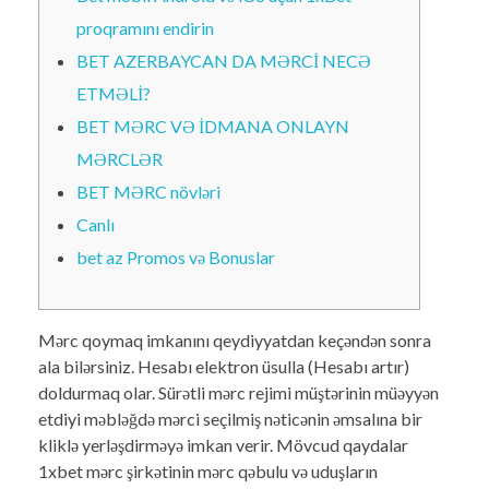
proqramını endirin
BET AZERBAYCAN DA MƏRCİ NECƏ
ETMƏLİ?
BET MƏRC VƏ İDMANA ONLAYN
MƏRCLƏR
BET MƏRC növləri
Canlı
bet az Promos və Bonuslar
Mərc qoymaq imkanını qeydiyyatdan keçəndən sonra
ala bilərsiniz. Hesabı elektron üsulla (Hesabı artır)
doldurmaq olar. Sürətli mərc rejimi müştərinin müəyyən
etdiyi məbləğdə mərci seçilmiş nəticənin əmsalına bir
kliklə yerləşdirməyə imkan verir. Mövcud qaydalar
1xbet mərc şirkətinin mərc qəbulu və uduşların