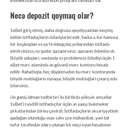
intellektdən istifadə edən proqram təminatı var.
Necə depozit qoymaq olar?
1xBet giriş etmiş, daha doğrusu qeydiyyatdan keçmiş
bütün istifadəçilərin ödənişlərini edir. Sadəcə, hər hansısa
bir boşluqdan və ya fırıldaqçılıq yollarından istifadə
etmirsinizsə, nə qədər qazanırsınız, qazanın ödəniləcək.
Böyük uduşları, vaxtında və problemsiz ödədiyi üçün 1
xBet mərc aləmində ən güvənli mərc kontoru hesab
edilir. Rahatlıqla, heç düşünmədən bu mərc kontorunda
böyük məbləğlərlə oynaya, böyük məbləğləri çıxarış edə
bilərsiniz.
Ən geniş idman tədbirləri ilə birlikdə yüksək əmsallar
1xBet’i rusdilli istifadəçilər üçün ən yaxşı bukmeker
şirkətlərindən birinə çevirdi. İstifadəçilərin əksəriyyətinin
qadağan olunduğu əsas səhv çox mühasibat, yəni bir
nəfər tərəfindən idarə olunan bir neçə oyun hesabının