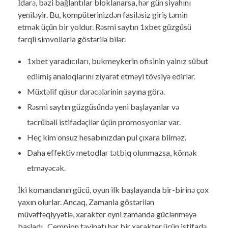
İdarə, bəzi bağlantılar bloklanarsa, hər gün siyahını
yeniləyir. Bu, kompüterinizdən fasiləsiz giriş təmin
etmək üçün bir yoldur. Rəsmi saytın 1xbet güzgüsü
fərqli simvollarla göstərilə bilər.
1xbet yaradıcıları, bukmeykerin ofisinin yalnız sübut
edilmiş analoqlarını ziyarət etməyi tövsiyə edirlər.
Müxtəlif qüsur dərəcələrinin sayına görə.
Rəsmi saytın güzgüsündə yeni başlayanlar və
təcrübəli istifadəçilər üçün promosyonlar var.
Heç kim onsuz hesabınızdan pul çıxara bilməz.
Daha effektiv metodlar tətbiq olunmazsa, kömək
etməyəcək.
İki komandanın gücü, oyun ilk başlayanda bir-birinə çox
yaxın olurlar. Ancaq, Zamanla göstərilən
müvəffəqiyyətlə, xarakter eyni zamanda güclənməyə
başladı.. Çempion təyinatı hər bir xarakter üçün istifadə