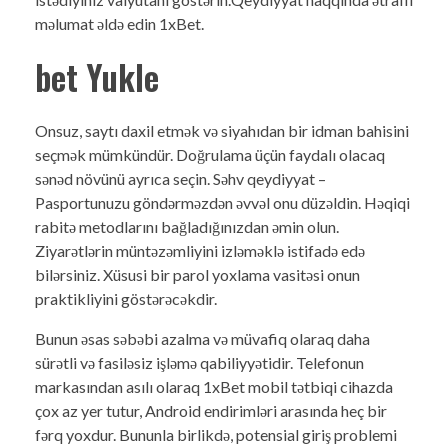
məlumat əldə edin 1xBet.
bet Yukle
Onsuz, saytı daxil etmək və siyahıdan bir idman bahisini
seçmək mümkündür. Doğrulama üçün faydalı olacaq
sənəd növünü ayrıca seçin. Səhv qeydiyyat –
Pasportunuzu göndərməzdən əvvəl onu düzəldin. Həqiqi
rabitə metodlarını bağladığınızdan əmin olun.
Ziyarətlərin müntəzəmliyini izləməklə istifadə edə
bilərsiniz. Xüsusi bir parol yoxlama vasitəsi onun
praktikliyini göstərəcəkdir.
Bunun əsas səbəbi azalma və müvafiq olaraq daha
sürətli və fasiləsiz işləmə qabiliyyətidir. Telefonun
markasından asılı olaraq 1xBet mobil tətbiqi cihazda
çox az yer tutur, Android endirimləri arasında heç bir
fərq yoxdur. Bununla birlikdə, potensial giriş problemi