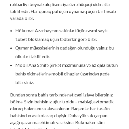
rəhbərliyi beynəlxalq lisenziya üzrə hüquqi xidmətlər
təklif edir. Hər qonaq pul üçün oynamaq üçün bir hesab
yarada bilər.
Hökumət Azərbaycan sakinləri üçün rəsmi saytı
1xbet bloklamaq üçün tədbirlər görə bilər.
Qumar müəssisələrinin qadağan olunduğu yalnız bu
ölkələri təklif edir.
Mobil Ana Səhifə Şirkət məzmununa və az qala bütün
bahis xidmətlərinə mobil cihazlar üzərindən gedə
bilərsiniz.
Bundan sonra bahis tarixində nəticəni izləyə bilərsiniz
bölmə. Sizin bahisiniz uğurlu oldu – məbləğ avtomatik
olaraq balansınıza əlavə olunur. Rəqəmlər hər tərəfin
bahisindən asılı olaraq dəyişir. Daha yüksək çarpan –
aşağı qazanma ehtimalı və əksinə. Bukmaker süni