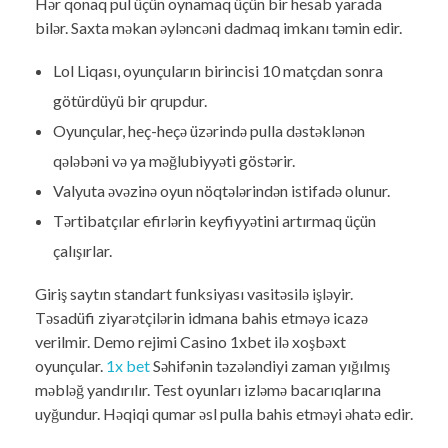
Hər qonaq pul üçün oynamaq üçün bir hesab yarada
bilər. Saxta məkan əyləncəni dadmaq imkanı təmin edir.
Lol Liqası, oyunçuların birincisi 10 matçdan sonra
götürdüyü bir qrupdur.
Oyunçular, heç-heçə üzərində pulla dəstəklənən
qələbəni və ya məğlubiyyəti göstərir.
Valyuta əvəzinə oyun nöqtələrindən istifadə olunur.
Tərtibatçılar efirlərin keyfiyyətini artırmaq üçün
çalışırlar.
Giriş saytın standart funksiyası vasitəsilə işləyir.
Təsadüfi ziyarətçilərin idmana bahis etməyə icazə
verilmir. Demo rejimi Casino 1xbet ilə xoşbəxt
oyunçular.
1x bet
Səhifənin təzələndiyi zaman yığılmış
məbləğ yandırılır. Test oyunları izləmə bacarıqlarına
uyğundur. Həqiqi qumar əsl pulla bahis etməyi əhatə edir.