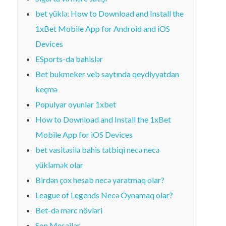
bet yüklə: How to Download and Install the
1xBet Mobile App for Android and iOS
Devices
ESports-da bahislər
Bet bukmeker veb saytında qeydiyyatdan
keçmə
Populyar oyunlar 1xbet
How to Download and Install the 1xBet
Mobile App for iOS Devices
bet vasitəsilə bahis tətbiqi necə necə
yükləmək olar
Birdən çox hesab necə yaratmaq olar?
League of Legends Necə Oynamaq olar?
Bet-də mərc növləri
Son Mesajlar