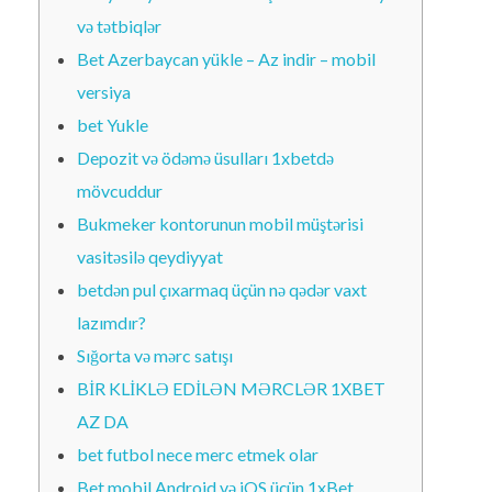
və tətbiqlər
Bet Azerbaycan yükle – Az indir – mobil
versiya
bet Yukle
Depozit və ödəmə üsulları 1xbetdə
mövcuddur
Bukmeker kontorunun mobil müştərisi
vasitəsilə qeydiyyat
betdən pul çıxarmaq üçün nə qədər vaxt
lazımdır?
Sığorta və mərc satışı
BİR KLİKLƏ EDİLƏN MƏRCLƏR 1XBET
AZ DA
bet futbol nece merc etmek olar
Bet mobil Android və iOS üçün 1xBet