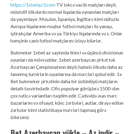
https://1xbetaz3.com
TV təkcə vacib matçları deyil,
müxtəlif ölkələrdə normal liqalarda oynanılan matçları
da yayımlayır. Məsələn, İspaniya, İngiltərə kimi nüfuzlu
Avropa liqalarının məşhur futbol matçları ilə yanaşı,
iştirakçılar Amerika və ya Türkiyə liqalarında və s. Onlar
həmçinin canlı futbol matçlarını izləyə bilərlər.
Bukmeker 1xbet az saytında ikinci və üçüncü divizionun
oyunları da mövcuddur. 1xbet azerbaycan şirkət tək
Azərbaycan Çempionatının deyil, habelə ölkədə daha az
tanınmış turnirlərin oyunlarına da mərcləri qəbul edir. 1x
Bet bukmeker şirkətinin daha bir üstünlüyü matçların
detallı təsvirindədir. Ofis populyar görüşlərə 1500-dən
çox nəticə variantları təqdim edir. Cədvəldə əsas mərc
bazarlarını və ofsayd, künc zərbələri, autlar, dirəyə edilən
zərbələr kimi statistikaya mərcləri tapmaq görə
bilərsiniz.
Bet Azerbaycan yükle – Az indir –