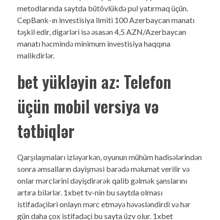
metodlarında saytda bütövlükdə pul yatırmaq üçün.
CepBank-ın investisiya limiti 100 Azerbaycan manatı
təşkil edir, digərləri isə əsasən 4,5 AZN/Azerbaycan
manatı həcmində minimum investisiya haqqına
malikdirlər.
bet yükləyin az: Telefon
üçün mobil versiya və
tətbiqlər
Qarşılaşmaları izləyərkən, oyunun mühüm hadisələrindən
sonra əmsalların dəyişməsi barədə məlumat verilir və
onlar mərclərini dəyişdirərək qalib gəlmək şanslarını
artıra bilərlər. 1xbet tv-nin bu saytda olması
istifadəçiləri onlayn mərc etməyə həvəsləndirdi və hər
gün daha çox istifadəçi bu sayta üzv olur. 1xbet