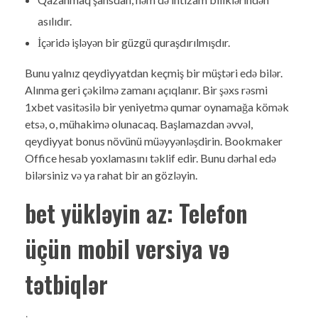
asılıdır.
İçəridə işləyən bir güzgü quraşdırılmışdır.
Bunu yalnız qeydiyyatdan keçmiş bir müştəri edə bilər.
Alınma geri çəkilmə zamanı açıqlanır. Bir şəxs rəsmi
1xbet vasitəsilə bir yeniyetmə qumar oynamağa kömək
etsə, o, mühakimə olunacaq. Başlamazdan əvvəl,
qeydiyyat bonus növünü müəyyənləşdirin. Bookmaker
Office hesab yoxlamasını təklif edir. Bunu dərhal edə
bilərsiniz və ya rahat bir an gözləyin.
bet yükləyin az: Telefon
üçün mobil versiya və
tətbiqlər