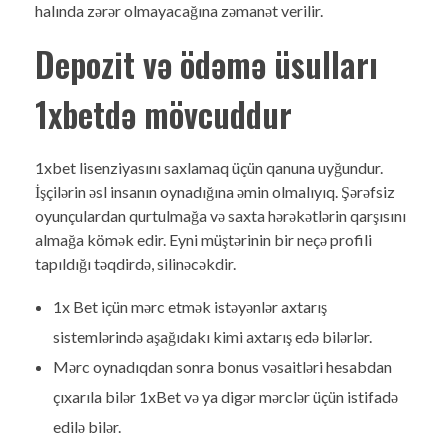
halında zərər olmayacağına zəmanət verilir.
Depozit və ödəmə üsulları
1xbetdə mövcuddur
1xbet lisenziyasını saxlamaq üçün qanuna uyğundur.
İşçilərin əsl insanın oynadığına əmin olmalıyıq. Şərəfsiz
oyunçulardan qurtulmağa və saxta hərəkətlərin qarşısını
almağa kömək edir. Eyni müştərinin bir neçə profili
tapıldığı təqdirdə, silinəcəkdir.
1x Bet içün mərc etmək istəyənlər axtarış
sistemlərində aşağıdakı kimi axtarış edə bilərlər.
Mərc oynadıqdan sonra bonus vəsaitləri hesabdan
çıxarıla bilər 1xBet və ya digər mərclər üçün istifadə
edilə bilər.