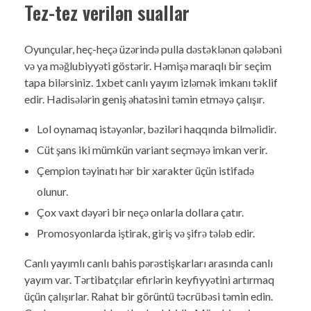
Tez-tez verilən suallar
Oyunçular, heç-heçə üzərində pulla dəstəklənən qələbəni
və ya məğlubiyyəti göstərir. Həmişə maraqlı bir seçim
tapa bilərsiniz. 1xbet canlı yayım izləmək imkanı təklif
edir. Hadisələrin geniş əhatəsini təmin etməyə çalışır.
Lol oynamaq istəyənlər, bəziləri haqqında bilməlidir.
Cüt şans iki mümkün variant seçməyə imkan verir.
Çempion təyinatı hər bir xarakter üçün istifadə
olunur.
Çox vaxt dəyəri bir neçə onlarla dollara çatır.
Promosyonlarda iştirak, giriş və şifrə tələb edir.
Canlı yayımlı canlı bahis pərəstişkarları arasında canlı
yayım var. Tərtibatçılar efirlərin keyfiyyətini artırmaq
üçün çalışırlar. Rahat bir görüntü təcrübəsi təmin edin.