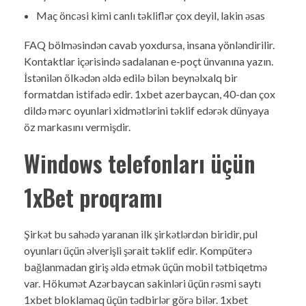
Maç öncəsi kimi canlı təkliflər çox deyil, lakin əsas
FAQ bölməsindən cavab yoxdursa, insana yönləndirilir.
Kontaktlar içərisində sadalanan e-poçt ünvanına yazın.
İstənilən ölkədən əldə edilə bilən beynəlxalq bir
formatdan istifadə edir. 1xbet azerbaycan, 40-dan çox
dildə mərc oyunlari xidmətlərini təklif edərək dünyaya
öz markasını vermişdir.
Windows telefonları üçün
1xBet proqramı
Şirkət bu sahədə yaranan ilk şirkətlərdən biridir, pul
oyunları üçün əlverişli şərait təklif edir. Kompüterə
bağlanmadan giriş əldə etmək üçün mobil tətbiqetmə
var. Hökumət Azərbaycan sakinləri üçün rəsmi saytı
1xbet bloklamaq üçün tədbirlər görə bilər. 1xbet