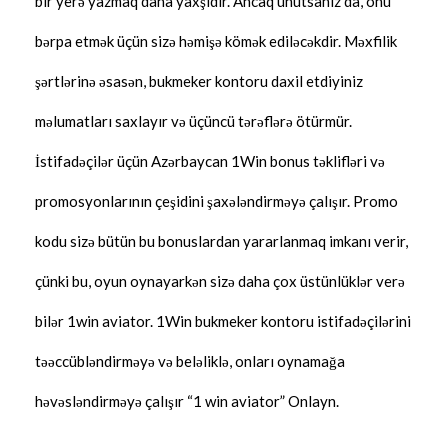
bir yerə yazmaq daha yaxşıdır. Ancaq unutsanız da, onu
bərpa etmək üçün sizə həmişə kömək ediləcəkdir. Məxfilik
şərtlərinə əsasən, bukmeker kontoru daxil etdiyiniz
məlumatları saxlayır və üçüncü tərəflərə ötürmür.
İstifadəçilər üçün Azərbaycan 1Win bonus təklifləri və
promosyonlarının çeşidini şaxələndirməyə çalışır. Promo
kodu sizə bütün bu bonuslardan yararlanmaq imkanı verir,
çünki bu, oyun oynayarkən sizə daha çox üstünlüklər verə
bilər 1win aviator. 1Win bukmeker kontoru istifadəçilərini
təəccübləndirməyə və beləliklə, onları oynamağa
həvəsləndirməyə çalışır “1 win aviator” Onlayn.