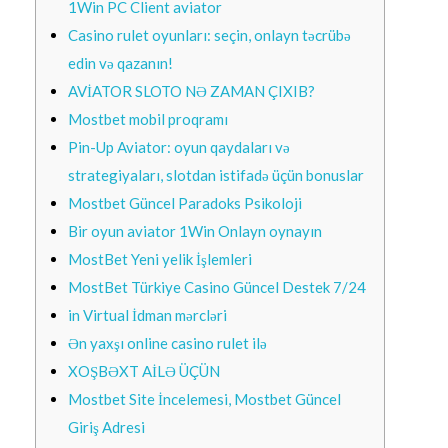
1Win PC Client aviator
Casino rulet oyunları: seçin, onlayn təcrübə
edin və qazanın!
AVİATOR SLOTO NƏ ZAMAN ÇIXIB?
Mostbet mobil proqramı
Pin-Up Aviator: oyun qaydaları və
strategiyaları, slotdan istifadə üçün bonuslar
Mostbet Güncel Paradoks Psikoloji
Bir oyun aviator 1Win Onlayn oynayın
MostBet Yeni yelik İşlemleri
MostBet Türkiye Casino Güncel Destek 7/24
in Virtual İdman mərcləri
Ən yaxşı online casino rulet ilə
XOŞBƏXT AİLƏ ÜÇÜN
Mostbet Site İncelemesi, Mostbet Güncel
Giriş Adresi