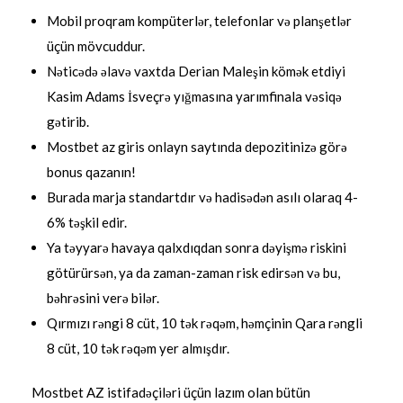
Mobil proqram kompüterlər, telefonlar və planşetlər
üçün mövcuddur.
Nəticədə əlavə vaxtda Derian Maleşin kömək etdiyi
Kasim Adams İsveçrə yığmasına yarımfinala vəsiqə
gətirib.
Mostbet az giris onlayn saytında depozitinizə görə
bonus qazanın!
Burada marja standartdır və hadisədən asılı olaraq 4-
6% təşkil edir.
Ya təyyarə havaya qalxdıqdan sonra dəyişmə riskini
götürürsən, ya da zaman-zaman risk edirsən və bu,
bəhrəsini verə bilər.
Qırmızı rəngi 8 cüt, 10 tək rəqəm, həmçinin Qara rəngli
8 cüt, 10 tək rəqəm yer almışdır.
Mostbet AZ istifadəçiləri üçün lazım olan bütün