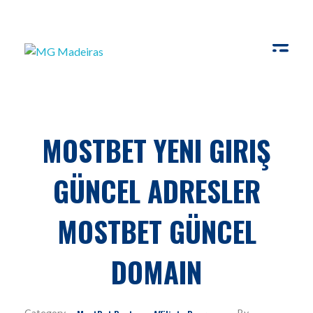
MG Madeiras
My WordPress Blog
MOSTBET YENI GIRIŞ
GÜNCEL ADRESLER
MOSTBET GÜNCEL
DOMAIN
By