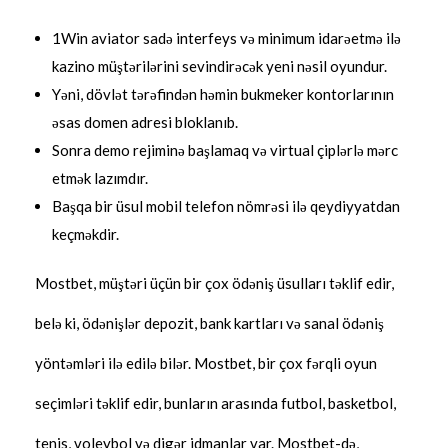
1Win aviator sadə interfeys və minimum idarəetmə ilə
kazino müştərilərini sevindirəcək yeni nəsil oyundur.
Yəni, dövlət tərəfindən həmin bukmeker kontorlarının
əsas domen adresi bloklanıb.
Sonra demo rejiminə başlamaq və virtual çiplərlə mərc
etmək lazımdır.
Başqa bir üsul mobil telefon nömrəsi ilə qeydiyyatdan
keçməkdir.
Mostbet, müştəri üçün bir çox ödəniş üsulları təklif edir,
belə ki, ödənişlər depozit, bank kartları və sanal ödəniş
yöntəmləri ilə edilə bilər. Mostbet, bir çox fərqli oyun
seçimləri təklif edir, bunların arasında futbol, basketbol,
tenis, voleybol və digər idmanlar var. Mostbet-də,