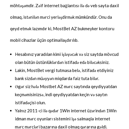
möhtəşəmdir. Zəif internet bağlantısı ilə də veb sayta daxil
olmaq, istənilən mərci yerləşdirmək mümkündür. Onu da
qeyd etmək lazımdır ki, MostBet AZ bukmeyker kontoru
mobil cihazlar üçün optimallaşdırılıb.
Hesabınız yaradılan kimi işləyəcək və siz saytda mövcud
olan bütün üstünlüklərdən istifadə edə biləcəksiniz.
Lakin, MostBet vergi tutmasa belə, istifadə etdiyiniz
bank sizdən müəyyən miqdarda faiz tuta bilər.
Əgər siz hələ Mostbet AZ mərc saytında qeydiyyatdan
keçməmisinizsə, indi qeydiyyatdan keçin və saytın
istifadəçisi olun.
Yalnız 2011-ci ilə qədər 1Win internet üzərindən 1Win
idman mərc oyunları sistemini işə salmaqla internet
mərc mərcləri bazarına daxil olmaq qərarına gəldi.