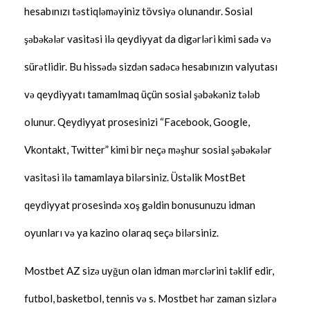
hesabınızı təstiqləməyiniz tövsiyə olunandır. Sosial
şəbəkələr vasitəsi ilə qeydiyyat da digərləri kimi sadə və
sürətlidir. Bu hissədə sizdən sadəcə hesabınızın valyutası
və qeydiyyatı tamamlmaq üçün sosial şəbəkəniz tələb
olunur. Qeydiyyat prosesinizi “Facebook, Google,
Vkontakt, Twitter” kimi bir neçə məşhur sosial şəbəkələr
vasitəsi ilə tamamlaya bilərsiniz. Üstəlik MostBet
qeydiyyat prosesində xoş gəldin bonusunuzu idman
oyunları və ya kazino olaraq seçə bilərsiniz.
Mostbet AZ sizə uyğun olan idman mərclərini təklif edir,
futbol, ​​basketbol, ​​tennis və s. Mostbet hər zaman sizlərə