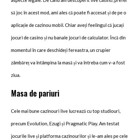
aspecte legale. De când am descoperit live casino, prefer
să joc în acest mod, ami ales că poate fi accesat și de pe o
aplicație de cazinou mobil. Chiar aveți feelingul că jucați
jocuri de casino și nu banale jocuri de calculator. Încă din
momentul în care deschideți fereastra, un crupier
zâmbăreț va întâmpina la masă și va întreba cum v-a fost
ziua.
Masa de pariuri
Cele mai bune cazinouri live lucrează cu top studiouri,
precum Evolution, Ezugi și Pragmatic Play. Am testat
jocurile live și platforma cazinourilor și le-am ales pe cele