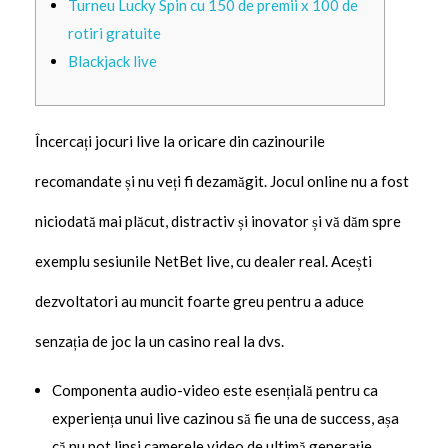
Turneu Lucky Spin cu 150 de premii x 100 de
rotiri gratuite
Blackjack live
Încercați jocuri live la oricare din cazinourile
recomandate și nu veți fi dezamăgit. Jocul online nu a fost
niciodată mai plăcut, distractiv și inovator și vă dăm spre
exemplu sesiunile NetBet live, cu dealer real. Acești
dezvoltatori au muncit foarte greu pentru a aduce
senzația de joc la un casino real la dvs.
Componenta audio-video este esențială pentru ca
experiența unui live cazinou să fie una de success, așa
că nu pot lipsi camerele video de ultimă generație.