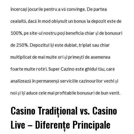
încercați jocurile pentru a vă convinge. De partea
cealaltă, dacă în mod obișnuit un bonus la depozit este de
100%, pe site-ul nostru poți beneficia chiar și de bonusuri
de 250%. Depozitul îți este dublat, triplat sau chiar
multiplicat de mai multe ori și primești de asemenea
foarte multe rotiri. Super Cazino este ghidul tău, care
analizează în permanență serviciile cazinourilor vechi și
noi și îți aduce cele mai profitabile bonusuri de bun venit.
Casino Tradițional vs. Casino
Live – Diferențe Principale