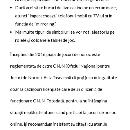
Dacă vrei să te bucuri de live casino pe un ecran mare,
atunci “împerechează” telefonul mobil cu TV-ul prin
funcția de “mirroring”.
Mai multe tipuri de simboluri se vor roti aleatoriu pe
rolele și coloanele tablei de joc.
Începând din 2016 piața de jocuri de noroc este
reglementată de către ONJN (Oficiul Național pentru
Jocuri de Noroc). Asta înseamnă că poți juca în legalitate
doar la cazinouri licențiate care dețin o licență de
funcționare ONJN. Totodată, pentru a nu întâmpina
situații neplăcute atunci când participi la jocuri de noroc
online, îți recomandăm insistent să citești cu atenție