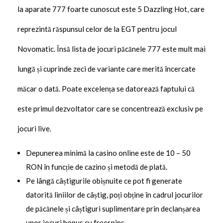
la aparate 777 foarte cunoscut este 5 Dazzling Hot, care
reprezintă răspunsul celor de la EGT pentru jocul
Novomatic. Însă lista de jocuri păcănele 777 este mult mai
lungă și cuprinde zeci de variante care merită încercate
măcar o dată. Poate excelența se datorează faptului că
este primul dezvoltator care se concentrează exclusiv pe
jocuri live.
Depunerea minimă la casino online este de 10 – 50
RON în funcție de cazino și metodă de plată.
Pe lângă câștigurile obișnuite ce pot fi generate
datorită liniilor de câștig, poți obține în cadrul jocurilor
de păcănele și câștiguri suplimentare prin declanșarea
unor jocuri bonus cu freespins.