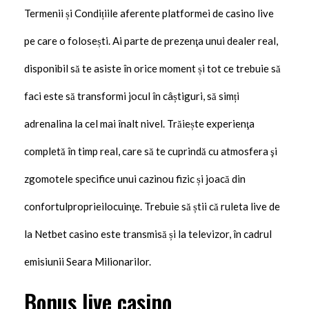
Termenii și Condițiile aferente platformei de casino live
pe care o folosești. Ai parte de prezenţa unui dealer real,
disponibil să te asiste în orice moment și tot ce trebuie să
faci este să transformi jocul în câștiguri, să simți
adrenalina la cel mai înalt nivel. Trăiește experienţa
completă în timp real, care să te cuprindă cu atmosfera şi
zgomotele specifice unui cazinou fizic și joacă din
confortulproprieilocuinţe. Trebuie să știi că ruleta live de
la Netbet casino este transmisă și la televizor, în cadrul
emisiunii Seara Milionarilor.
Bonus live casino