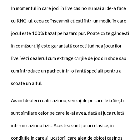
În momentul în care joci în live casino nu mai ai de-a face
cu RNG-ul, ceea ce înseamnă că ești într-un mediu în care
jocul este 100% bazat pe hazard pur. Poate că te gândești
în ce măsură îți este garantată corectitudinea jocurilor
live. Vezi dealerul cum extrage cărțile de joc din shoe sau
cum introduce un pachet într-o fantă specială pentru a
scoate un altul.
Având dealeri reali cazinou, senzațiile pe care le trăiești
sunt similare celor pe care le-ai avea, dacă ai juca ruletă
într-un cazinou fizic. Acestea sunt jocuri clasice, în
condițiile în care și jucătorii care aleg de obicei casinos