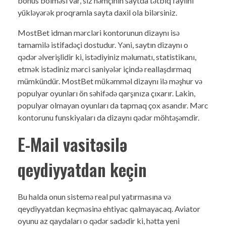
bonus bölməsi var, siz həmçinin saytda tətbiq faylını
yükləyərək proqramla sayta daxil ola bilərsiniz.
MostBet idman mərcləri kontorunun dizaynı isə
tamamilə istifadəçi dostudur. Yəni, saytın dizaynı o
qədər əlverişlidir ki, istədiyiniz məlumatı, statistikanı,
etmək istədiniz mərci saniyələr içində reallaşdırmaq
mümkündür. MostBet mükəmməl dizaynı ilə məşhur və
populyar oyunları ön səhifədə qarşınıza çıxarır. Lakin,
populyar olmayan oyunları da tapmaq çox asandır. Mərc
kontorunu funskiyaları da dizaynı qədər möhtəşəmdir.
E-Mail vasitəsilə
qeydiyyatdan keçin
Bu halda onun sistemə real pul yatırmasına və
qeydiyyatdan keçməsinə ehtiyac qalmayacaq. Aviator
oyunu az qaydaları o qədər sadədir ki, hətta yeni