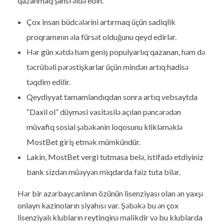
qazanmaq şansı əldə edin.
Çox insan büdcələrini artırmaq üçün sadiqlik
proqramının əla fürsət olduğunu qeyd edirlər.
Hər gün xətdə həm geniş populyarlıq qazanan, həm də
təcrübəli pərəstişkarlar üçün mindən artıq hadisə
təqdim edilir.
Qeydiyyat tamamlandıqdan sonra artıq vebsaytda
“Daxil ol” düyməsi vasitəsilə açılan pəncərədən
müvafiq sosial şəbəkənin loqosunu klikləməklə
MostBet giriş etmək mümkündür.
Lakin, MostBet vergi tutmasa belə, istifadə etdiyiniz
bank sizdən müəyyən miqdarda faiz tuta bilər.
Hər bir azərbaycanlının özünün lisenziyası olan ən yaxşı
onlayn kazinoların siyahısı var. Şəbəkə bu ən çox
lisenziyalı klubların reytinqinə malikdir və bu klublarda