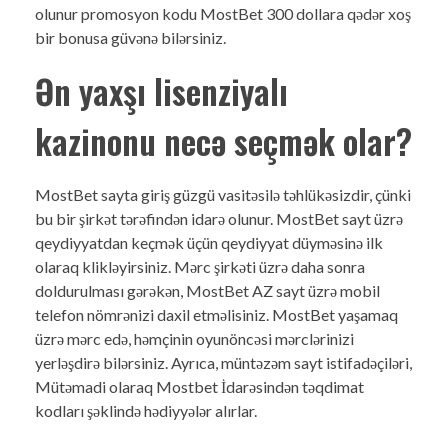
olunur promosyon kodu MostBet 300 dollara qədər xoş
bir bonusa güvənə bilərsiniz.
Ən yaxşı lisenziyalı
kazinonu necə seçmək olar?
MostBet sayta giriş güzgü vasitəsilə təhlükəsizdir, çünki
bu bir şirkət tərəfindən idarə olunur. MostBet sayt üzrə
qeydiyyatdan keçmək üçün qeydiyyat düyməsinə ilk
olaraq klikləyirsiniz. Mərc şirkəti üzrə daha sonra
doldurulması gərəkən, MostBet AZ sayt üzrə mobil
telefon nömrənizi daxil etməlisiniz. MostBet yaşamaq
üzrə mərc edə, həmçinin oyunöncəsi mərclərinizi
yerləşdirə bilərsiniz. Ayrıca, müntəzəm sayt istifadəçiləri,
Mütəmadi olaraq Mostbet İdarəsindən təqdimat
kodları şəklində hədiyyələr alırlar.