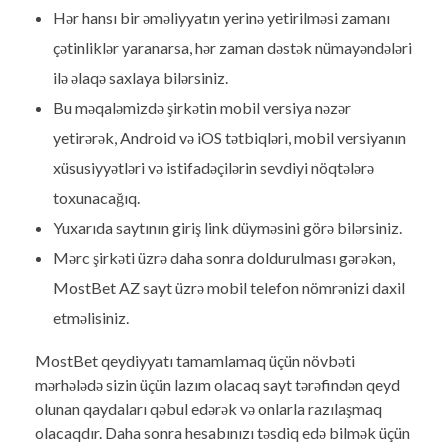
Hər hansı bir əməliyyatın yerinə yetirilməsi zamanı
çətinliklər yaranarsa, hər zaman dəstək nümayəndələri
ilə əlaqə saxlaya bilərsiniz.
Bu məqaləmizdə şirkətin mobil versiya nəzər
yetirərək, Android və iOS tətbiqləri, mobil versiyanın
xüsusiyyətləri və istifadəçilərin sevdiyi nöqtələrə
toxunacağıq.
Yuxarıda saytının giriş link düyməsini görə bilərsiniz.
Mərc şirkəti üzrə daha sonra doldurulması gərəkən,
MostBet AZ sayt üzrə mobil telefon nömrənizi daxil
etməlisiniz.
MostBet qeydiyyatı tamamlamaq üçün növbəti
mərhələdə sizin üçün lazım olacaq sayt tərəfindən qeyd
olunan qaydaları qəbul edərək və onlarla razılaşmaq
olacaqdır. Daha sonra hesabınızı təsdiq edə bilmək üçün