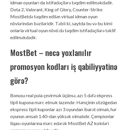
idman oyunları da istifadəçilərə təqdim edilməkdədir.
Dota 2, Valorant, King of Glory, Counter-Strike
MostBetdə təqdim edilən virtual idman oyun
növlərindən bəziləridir. Təbii ki, saytda bu və bu kimi
onlarla virtual oyun növü də təqdim istifadəçilərə təklif
edilməkdədir.
MostBet – necə yoxlanılır
promosyon kodları iş qabiliyyətinə
görə?
Bonusu real pula çevirmək üçünsə, azı 5 dəfə ekpress
tipli kupona mərc etmək lazımdır. Həmçinin sözügedən
ekspress tipli kuponlar azı 3 oyundan ibarət olmalı, hər
oyunun əmsalı 1.40-dan yüksək olmalıdır. Çempionlar
liqası oyunlarına mərc edərək MostBet AZ koinləri