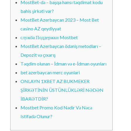
MostBet-də – başqa hansı təqdimat kodu
bahis şirkəti var?
MostBet Azerbaycan 2023 – Most Bet
casino AZ qeydiyyat
служба Поддержки Mostbet
MostBet Azerbaycan ödəniş metodları –
Depozit və çıxarış
Təqdim olunan – İdman və e-İdman oyunları
bet azerbaycan merc oyunlari
ONLAYN 1XBET AZ BUKMEKER
ŞİRKƏTİNİN ÜSTÜNLÜKLƏRİ NƏDƏN
İBARƏTDİR?
Mostbet Promo Kod Nədir Və Nəcə
Istifadə Olunur?