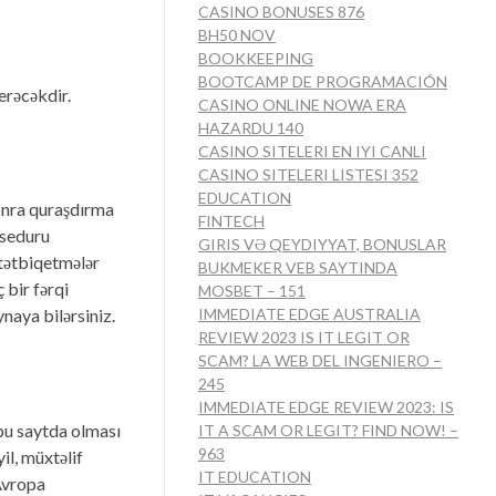
CASINO BONUSES 876
BH50 NOV
BOOKKEEPING
BOOTCAMP DE PROGRAMACIÓN
erəcəkdir.
CASINO ONLINE NOWA ERA
HAZARDU 140
CASINO SITELERI EN IYI CANLI
CASINO SITELERI LISTESI 352
EDUCATION
sonra quraşdırma
FINTECH
oseduru
GIRIS VƏ QEYDIYYAT, BONUSLAR
tətbiqetmələr
BUKMEKER VEB SAYTINDA
 bir fərqi
MOSBET – 151
naya bilərsiniz.
IMMEDIATE EDGE AUSTRALIA
REVIEW 2023 IS IT LEGIT OR
SCAM? LA WEB DEL INGENIERO –
245
IMMEDIATE EDGE REVIEW 2023: IS
 bu saytda olması
IT A SCAM OR LEGIT? FIND NOW! –
963
il, müxtəlif
IT EDUCATION
 Avropa