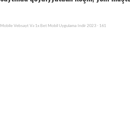
Mobile Vebsayt Və 1x Bet Mobil Uygulama Indir 2023 - 161