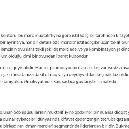
kontoru, bu mərc müxtəlifliyinə görə istifadəçilər tərəfindən kifayət 
ir ayrıntıya, hər bir detala özəl mərclər istifadəçilər üçün təklif olu
Həmçinin oyunlara təkli şəkildə mərc edə, və ya kombinasyon şəklin
məlum olduğu kimi bir oyundan ibarət kupondur.
a mərc qoymalıdır. Hər bir promosyonun öz mərcləri var və siz əmsal
n şəxsi hesabınıza daxil olmaq və ya qeydiyyatdan keçmək lazımdır. 
ə tanış olun. Əməliyyat edərkən, sadəcə göstərişlərə əməl edin.
 olunan ödəniş üsullarının müxtəlifliyinə qədər hər bir nüansa diqqət
a ona qumar əyləncələri dünyasında kifayət qədər zəngin təcrübə qaz
nu birləşdirən idman mərcləri seqmentində liderlərdən biridir. Buk