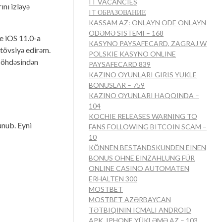
IT VACANCIES
ını izləyə
IT ОБРАЗОВАНИЕ
KASSAM AZ: ONLAYN ODE ONLAYN
ÖDƏMƏ SISTEMI – 168
ne iOS 11.0-a
KASYNO PAYSAFECARD, ZAGRAJ W
tövsiyə edirəm.
POLSKIE KASYNO ONLINE
 öhdəsindən
PAYSAFECARD 839
KAZINO OYUNLARI GIRIS YUKLE
BONUSLAR – 759
KAZINO OYUNLARI HAQQINDA –
104
KOCHIE RELEASES WARNING TO
unub. Eyni
FANS FOLLOWING BITCOIN SCAM –
10
KÖNNEN BESTANDSKUNDEN EINEN
BONUS OHNE EINZAHLUNG FÜR
ONLINE CASINO AUTOMATEN
ERHALTEN 300
MOSTBET
MOSTBET AZƏRBAYCAN
TƏTBIQININ ICMALI ANDROID
APK, IPHONE YÜKLƏMƏ AZ – 103