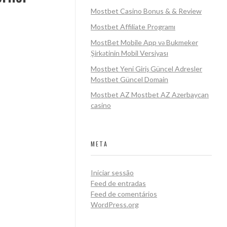
Mostbet Casino Bonus & & Review
Mostbet Affiliate Programı
MostBet Mobile App və Bukmeker
Şirkətinin Mobil Versiyası
Mostbet Yeni Giriş Güncel Adresler
Mostbet Güncel Domain
Mostbet AZ Mostbet AZ Azerbaycan
casino
META
Iniciar sessão
Feed de entradas
Feed de comentários
WordPress.org