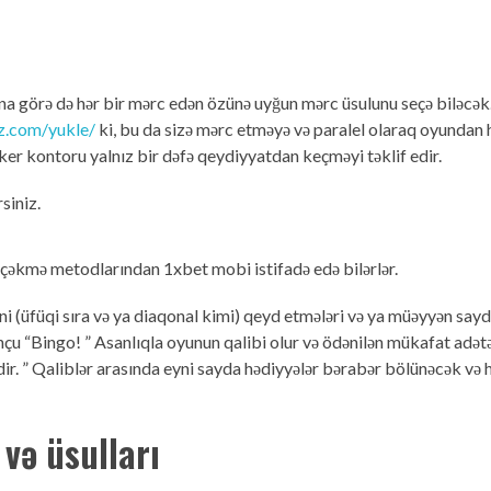
Ona görə də hər bir mərc edən özünə uyğun mərc üsulunu seçə biləcək
z.com/yukle/
ki, bu da sizə mərc etməyə və paralel olaraq oyundan
er kontoru yalnız bir dəfə qeydiyyatdan keçməyi təklif edir.
siniz.
 çəkmə metodlarından 1xbet mobi istifadə edə bilərlər.
 (üfüqi sıra və ya diaqonal kimi) qeyd etmələri və ya müəyyən say
çu “Bingo! ” Asanlıqla oyunun qalibi olur və ödənilən mükafat adə
dir. ” Qaliblər arasında eyni sayda hədiyyələr bərabər bölünəcək və 
 və üsulları