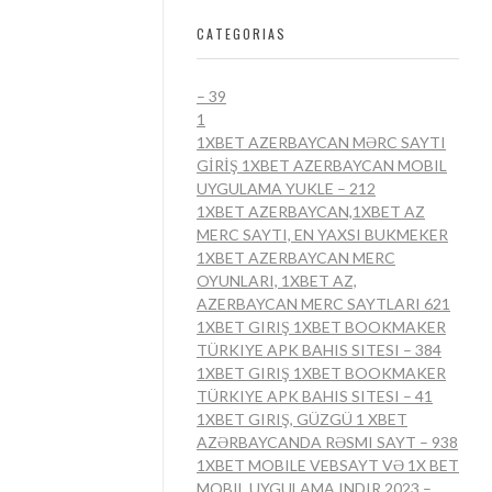
CATEGORIAS
– 39
1
1XBET AZERBAYCAN MƏRC SAYTI
GİRİŞ 1XBET AZERBAYCAN MOBIL
UYGULAMA YUKLE – 212
1XBET AZERBAYCAN,1XBET AZ
MERC SAYTI, EN YAXSI BUKMEKER
1XBET AZERBAYCAN MERC
OYUNLARI, 1XBET AZ,
AZERBAYCAN MERC SAYTLARI 621
1XBET GIRIŞ 1XBET BOOKMAKER
TÜRKIYE APK BAHIS SITESI – 384
1XBET GIRIŞ 1XBET BOOKMAKER
TÜRKIYE APK BAHIS SITESI – 41
1XBET GIRIŞ, GÜZGÜ 1 XBET
AZƏRBAYCANDA RƏSMI SAYT – 938
1XBET MOBILE VEBSAYT VƏ 1X BET
MOBIL UYGULAMA INDIR 2023 –