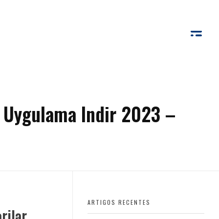
l Uygulama Indir 2023 –
ARTIGOS RECENTES
rilər