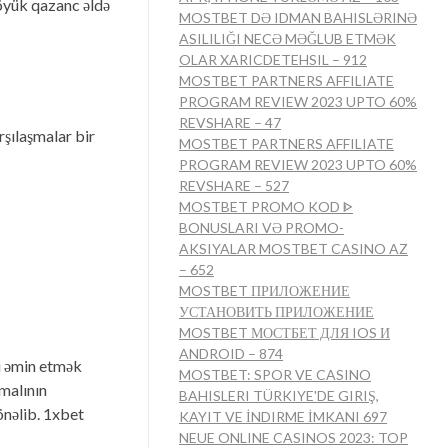
öyük qazanc əldə
MOSTBET DƏ IDMAN BAHISLƏRINƏ
ASILILIĞI NECƏ MƏĞLUB ETMƏK
OLAR XARICDETEHSIL – 912
MOSTBET PARTNERS AFFILIATE
PROGRAM REVIEW 2023 UPTO 60%
REVSHARE – 47
rşılaşmalar bir
MOSTBET PARTNERS AFFILIATE
PROGRAM REVIEW 2023 UPTO 60%
REVSHARE – 527
MOSTBET PROMO KOD ᐈ
BONUSLARI VƏ PROMO-
AKSIYALAR MOSTBET CASINO AZ
– 652
MOSTBET ПРИЛОЖЕНИЕ
УСТАНОВИТЬ ПРИЛОЖЕНИЕ
MOSTBET МОСТБЕТ ДЛЯ IOS И
ANDROID – 874
ri əmin etmək
MOSTBET: SPOR VE CASINO
imalının
BAHISLERI TÜRKIYE'DE GIRIŞ,
önəlib. 1xbet
KAYIT VE İNDIRME İMKANI 697
NEUE ONLINE CASINOS 2023: TOP