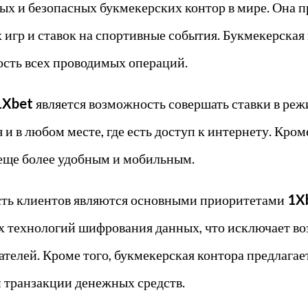
ых и безопасных букмекерских контор в мире. Она 
 игр и ставок на спортивные события. Букмекерская
ость всех проводимых операций.
1Xbet
является возможность совершать ставки в реж
 и в любом месте, где есть доступ к интернету. Кро
 еще более удобным и мобильным.
сть клиентов являются основными приоритетами
1X
 технологий шифрования данных, что исключает в
телей. Кроме того, букмекерская контора предлагае
 транзакции денежных средств.