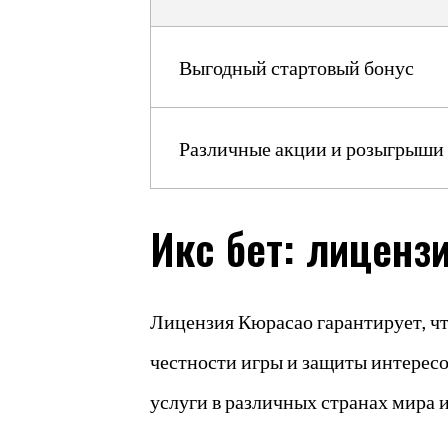
Выгодный стартовый бонус
Различные акции и розыгрыши
Икс бет: лиценз
Лицензия Кюрасао гарантирует, чт
честности игры и защиты интересов
услуги в различных странах мира 