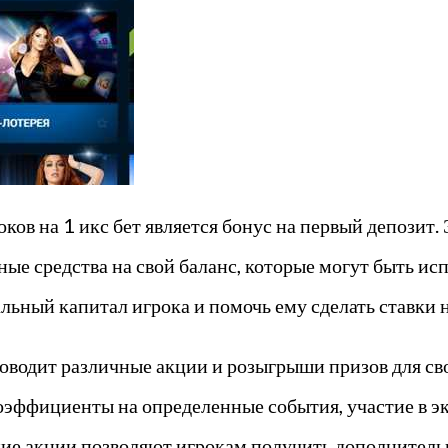
ов на 1 икс бет является бонус на первый депозит. 
ые средства на свой баланс, которые могут быть исп
льный капитал игрока и помочь ему сделать ставки 
роводит различные акции и розыгрыши призов для св
оэффициенты на определенные события, участие в 
ие акции позволяют игрокам получить дополнитель