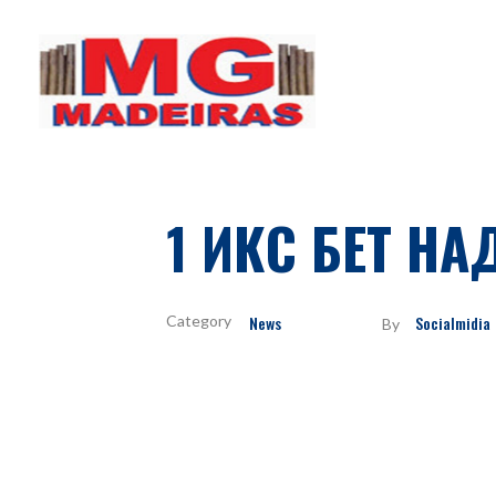
MG Madeiras
My WordPress Blog
1 ИКС БЕТ Н
News
Socialmidia
By