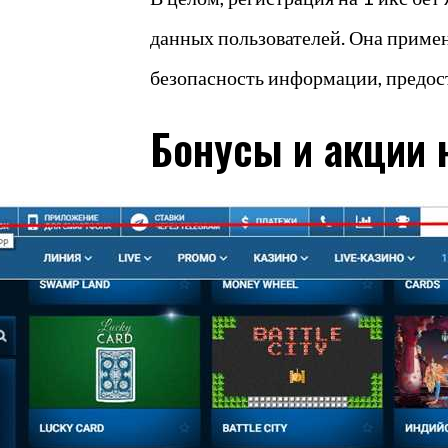
данных пользователей. Она приме
безопасность информации, предос
Бонусы и акции 