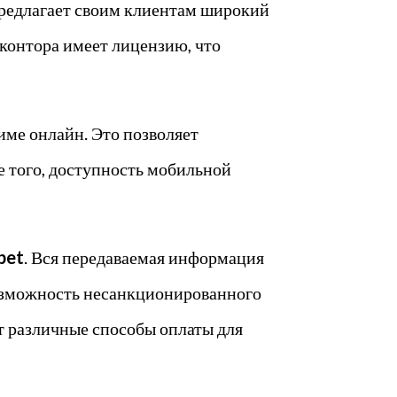
предлагает своим клиентам широкий
 контора имеет лицензию, что
име онлайн. Это позволяет
ме того, доступность мобильной
bet
. Вся передаваемая информация
озможность несанкционированного
т различные способы оплаты для