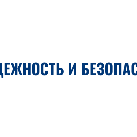
АДЕЖНОСТЬ И БЕЗОПА