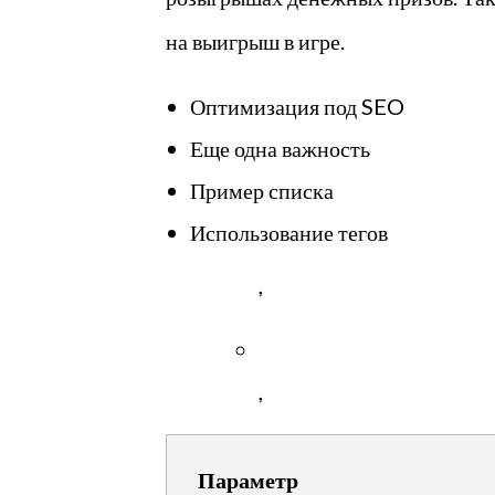
на выигрыш в игре.
Оптимизация под SEO
Еще одна важность
Пример списка
Использование тегов
,
,
Параметр