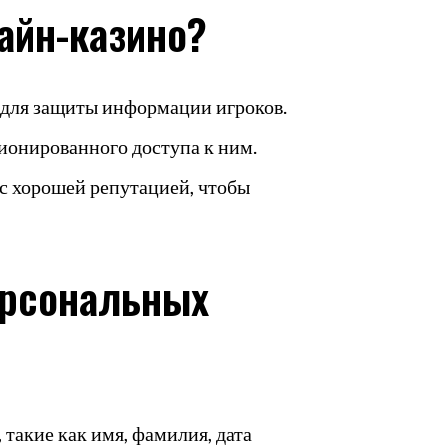
айн-казино?
 для защиты информации игроков.
ионированного доступа к ним.
 с хорошей репутацией, чтобы
персональных
такие как имя, фамилия, дата