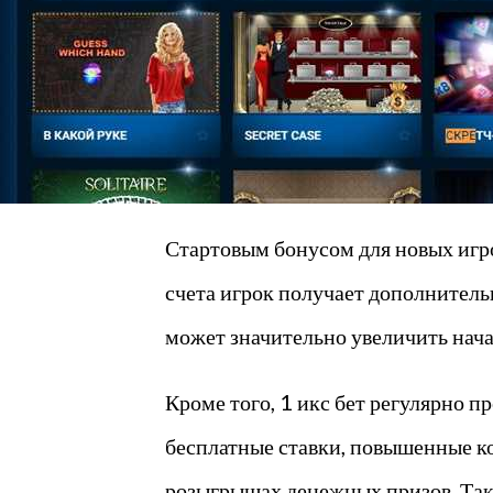
Стартовым бонусом для новых игрок
счета игрок получает дополнительн
может значительно увеличить нача
Кроме того, 1 икс бет регулярно п
бесплатные ставки, повышенные к
розыгрышах денежных призов. Так