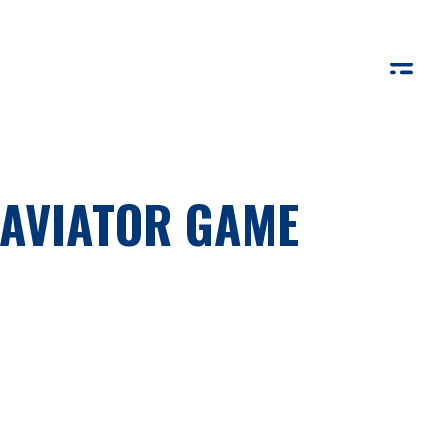
 AVIATOR GAME