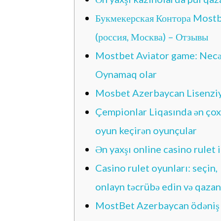
Букмекерская Контора Most
(россия, Москва) – Отзывы
Mostbet Aviator game: Nec
Oynamaq olar
Mosbet Azerbaycan Lisenziy
Çempionlar Liqasında ən çox
oyun keçirən oyunçular
Ən yaxşı online casino rulet i
Casino rulet oyunları: seçin,
onlayn təcrübə edin və qazan
MostBet Azerbaycan ödəniş