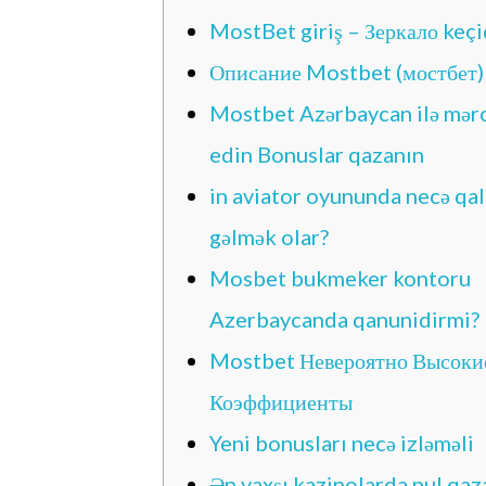
MostBet giriş – Зеркало keçi
Описание Mostbet (мостбет)
Mostbet Azərbaycan ilə mər
edin Bonuslar qazanın
in aviator oyununda necə qal
gəlmək olar?
Mosbet bukmeker kontoru
Azerbaycanda qanunidirmi?
Mostbet Невероятно Высоки
Коэффициенты
Yeni bonusları necə izləməli
Ən yaxşı kazinolarda pul qaz