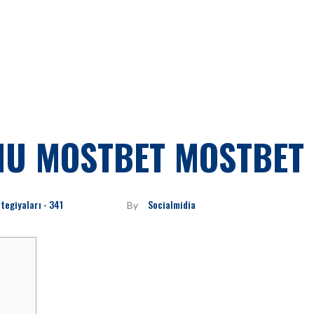
NU MOSTBET MOSTBET
tegiyaları - 341
Socialmidia
By