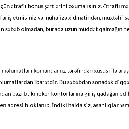
üçün ətraflı bonus şərtlərini oxumalısınız. Ətraflı
ifariş etmisiniz və mühafizə xidmətindən, müxtəlif sə
aydın səbəb olmadan, burada uzun müddət qalmağın he
məlumatları komandamız tərəfindən xüsusi ilə araşd
məlumatlardan ibarətdir. Bu səbəbdən sonadək diqqə
andan bəzi bukmeker kontorlarına giriş qadağan edili
 adresi bloklanıb. İndiki halda siz, asanlıqla rəs