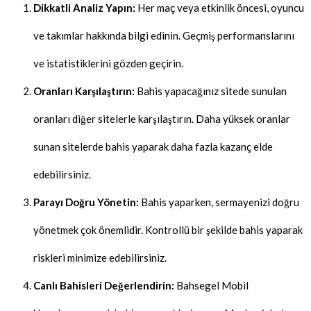
Dikkatli Analiz Yapın:
Her maç veya etkinlik öncesi, oyuncu
ve takımlar hakkında bilgi edinin. Geçmiş performanslarını
ve istatistiklerini gözden geçirin.
Oranları Karşılaştırın:
Bahis yapacağınız sitede sunulan
oranları diğer sitelerle karşılaştırın. Daha yüksek oranlar
sunan sitelerde bahis yaparak daha fazla kazanç elde
edebilirsiniz.
Parayı Doğru Yönetin:
Bahis yaparken, sermayenizi doğru
yönetmek çok önemlidir. Kontrollü bir şekilde bahis yaparak
riskleri minimize edebilirsiniz.
Canlı Bahisleri Değerlendirin:
Bahsegel Mobil