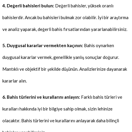
4. Değerli bahisleri bulun:
Değerli bahisler, yüksek oranlı
bahislerdir. Ancak bu bahisleri bulmak zor olabilir. İyi bir araştırma
ve analiz yaparak, değerli bahis fırsatlarından yararlanabilirsiniz.
5. Duygusal kararlar vermekten kaçının:
Bahis oynarken
duygusal kararlar vermek, genellikle yanlış sonuçlar doğurur.
Mantıklı ve objektif bir şekilde düşünün. Analizlerinize dayanarak
kararlar alın.
6. Bahis türlerini ve kurallarını anlayın:
Farklı bahis türleri ve
kuralları hakkında iyi bir bilgiye sahip olmak, sizin lehinize
olacaktır. Bahis türlerini ve kurallarını anlayarak daha bilinçli