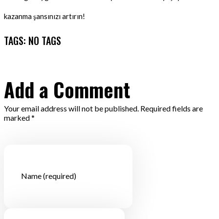
kazanma şansınızı artırın!
TAGS: NO TAGS
Add a Comment
Your email address will not be published. Required fields are
marked *