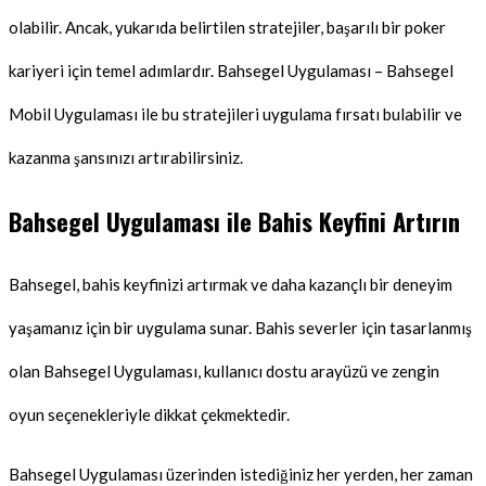
olabilir. Ancak, yukarıda belirtilen stratejiler, başarılı bir poker
kariyeri için temel adımlardır. Bahsegel Uygulaması – Bahsegel
Mobil Uygulaması ile bu stratejileri uygulama fırsatı bulabilir ve
kazanma şansınızı artırabilirsiniz.
Bahsegel Uygulaması ile Bahis Keyfini Artırın
Bahsegel, bahis keyfinizi artırmak ve daha kazançlı bir deneyim
yaşamanız için bir uygulama sunar. Bahis severler için tasarlanmış
olan Bahsegel Uygulaması, kullanıcı dostu arayüzü ve zengin
oyun seçenekleriyle dikkat çekmektedir.
Bahsegel Uygulaması üzerinden istediğiniz her yerden, her zaman