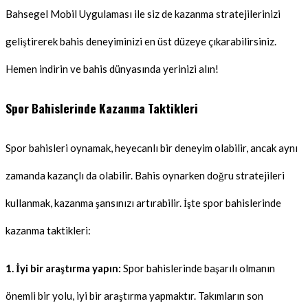
Bahsegel Mobil Uygulaması ile siz de kazanma stratejilerinizi
geliştirerek bahis deneyiminizi en üst düzeye çıkarabilirsiniz.
Hemen indirin ve bahis dünyasında yerinizi alın!
Spor Bahislerinde Kazanma Taktikleri
Spor bahisleri oynamak, heyecanlı bir deneyim olabilir, ancak aynı
zamanda kazançlı da olabilir. Bahis oynarken doğru stratejileri
kullanmak, kazanma şansınızı artırabilir. İşte spor bahislerinde
kazanma taktikleri:
1. İyi bir araştırma yapın:
Spor bahislerinde başarılı olmanın
önemli bir yolu, iyi bir araştırma yapmaktır. Takımların son