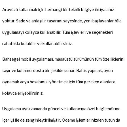
Arayüzü kullanmak için herhangi bir teknik bilgiye ihtiyacınız
yoktur. Sade ve anlaşılır tasarımı sayesinde, yeni başlayanlar bile
uygulamayı kolayca kullanabilir. Tüm işlevleri ve seçenekleri
rahatlıkla bulabilir ve kullanabilirsiniz.
Bahsegel mobil uygulaması, masaüstü sürümünün tüm özelliklerini
taşır ve kullanıcı dostu bir şekilde sunar. Bahis yapmak, oyun
oynamak veya hesabınızı yönetmek için tüm gereken alanlara
kolayca erişebilirsiniz.
Uygulama aynı zamanda güncel ve kullanıcıya özel bilgilendirme
içeriği ile de zenginleştirilmiştir. Ödeme işlemlerinizden tutun da