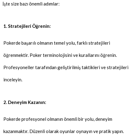
İşte size bazı önemli adımlar:
1. Stratejileri Öğrenin:
Pokerde başarılı olmanın temel yolu, farklı stratejileri
öğrenmektir. Poker terminolojisini ve kurallarını öğrenin.
Profesyoneller tarafından geliştirilmiş taktikleri ve stratejileri
inceleyin.
2. Deneyim Kazanın:
Pokerde profesyonel olmanın önemli bir yolu, deneyim
kazanmaktır. Düzenli olarak oyunlar oynayın ve pratik yapın.