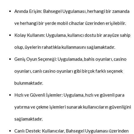
Anında Erişim: Bahsegel Uygulaması, herhangi bir zamanda
ve herhangi bir yerde mobil cihazlar üzerinden erişilebilir.
Kolay Kullanım: Uygulama, kullanıcı dostu bir arayüze sahip
olup, üyelerin rahatlıkla kullanmasını sağlamaktadır.
Geniş Oyun Seçeneği: Uygulamada, bahis oyunları, casino
oyunları, canlı casino oyunları gibi birçok farklı seçenek
bulunmaktadır.
Hızlı ve Güvenli İşlemler: Uygulama, hızlı ve güvenli para
yatırma ve çekme işlemleri sunarak kullanıcıların güvenliğini
sağlamaktadır.
Canlı Destek: Kullanıcılar, Bahsegel Uygulaması üzerinden