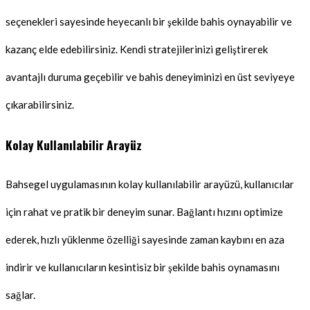
seçenekleri sayesinde heyecanlı bir şekilde bahis oynayabilir ve
kazanç elde edebilirsiniz. Kendi stratejilerinizi geliştirerek
avantajlı duruma geçebilir ve bahis deneyiminizi en üst seviyeye
çıkarabilirsiniz.
Kolay Kullanılabilir Arayüz
Bahsegel uygulamasının kolay kullanılabilir arayüzü, kullanıcılar
için rahat ve pratik bir deneyim sunar. Bağlantı hızını optimize
ederek, hızlı yüklenme özelliği sayesinde zaman kaybını en aza
indirir ve kullanıcıların kesintisiz bir şekilde bahis oynamasını
sağlar.