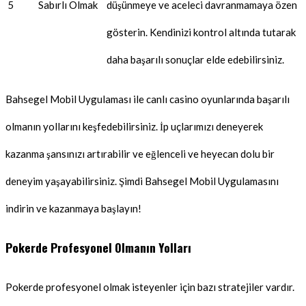
5
Sabırlı Olmak
düşünmeye ve aceleci davranmamaya özen
gösterin. Kendinizi kontrol altında tutarak
daha başarılı sonuçlar elde edebilirsiniz.
Bahsegel Mobil Uygulaması ile canlı casino oyunlarında başarılı
olmanın yollarını keşfedebilirsiniz. İp uçlarımızı deneyerek
kazanma şansınızı artırabilir ve eğlenceli ve heyecan dolu bir
deneyim yaşayabilirsiniz. Şimdi Bahsegel Mobil Uygulamasını
indirin ve kazanmaya başlayın!
Pokerde Profesyonel Olmanın Yolları
Pokerde profesyonel olmak isteyenler için bazı stratejiler vardır.