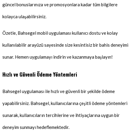
güncel bonuslarınıza ve promosyonlara kadar tüm bilgilere
kolayca ulaşabilirsiniz.
Özetle, Bahsegel mobil uygulaması kullanıcı dostu ve kolay
kullanılabilir arayüzü sayesinde size kesintisiz bir bahis deneyimi
sunar. Hemen uygulamayı indirin ve kazanmaya başlayın!
Hızlı ve Güvenli Ödeme Yöntemleri
Bahsegel uygulaması ile hızlı ve güvenli bir şekilde ödeme
yapabilirsiniz. Bahsegel, kullanıcılarına çeşitli ödeme yöntemleri
sunarak, kullanıcıların tercihlerine ve ihtiyaçlarına uygun bir
deneyim sunmayı hedeflemektedir.