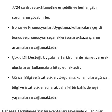
7/24 canlı destek hizmetine erişebilir ve herhangi bir
sorunlarını çözebilirler.
Bonus ve Promosyonlar: Uygulama, kullanıcılara çeşitli
bonus ve promosyon seçenekleri sunarak kazançlarını
artırmalarını sağlamaktadır.
Çoklu Dil Desteği: Uygulama, farklı dillerde hizmet vererek
uluslararası kullanıcılara hitap etmektedir.
Güncel Bilgi ve İstatistikler: Uygulama, kullanıcılara güncel
bilgi ve istatistikler sunarak daha iyi bir bahis deneyimi
yaşamalarını sağlamaktadır.
Bahsegel Uygulaması’nın bu avantajları sayesinde kullanıcılar,