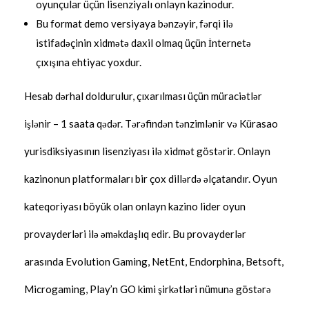
oyunçular üçün lisenziyalı onlayn kazinodur.
Bu format demo versiyaya bənzəyir, fərqi ilə
istifadəçinin xidmətə daxil olmaq üçün İnternetə
çıxışına ehtiyac yoxdur.
Hesab dərhal doldurulur, çıxarılması üçün müraciətlər
işlənir – 1 saata qədər. Tərəfindən tənzimlənir və Kürasao
yurisdiksiyasının lisenziyası ilə xidmət göstərir. Onlayn
kazinonun platformaları bir çox dillərdə əlçatandır. Oyun
kateqoriyası böyük olan onlayn kazino lider oyun
provayderləri ilə əməkdaşlıq edir. Bu provayderlər
arasında Evolution Gaming, NetEnt, Endorphina, Betsoft,
Microgaming, Play’n GO kimi şirkətləri nümunə göstərə