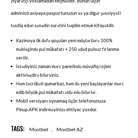
ziyarətçi yoxlamadan keçməlidir. Bunun üçün
administrasiyaya pasportunuzun və ya digər şəxsiyyəti
təsdiq edən sənədin surətini təqdim etmək kifayətdir.
Kazinoya ilk dəfə qoşulan yeni müştərilərə 100%
məbləğində pul mükafatı + 250 ədəd pulsuz fırlanma
verilir.
İstədiyiniz zaman mərc panelində müvafiq rejimi
aktivləşdirə bilərsiniz.
Həm təcrübəli qumarbaz, həm də yeni başlayanlar mərc
edib böyük pul mükafatı əldə edə bilərlər.
Mobil versiyanı oynamaq üçün telefonunuza
Pinup.APK indirməyinizə ehtiyac yoxdur.
TAGS:
Mostbet
,
Mostbet AZ