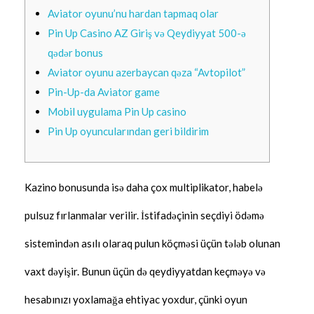
Aviator oyunu’nu hardan tapmaq olar
Pin Up Casino AZ Giriş və Qeydiyyat 500-ə
qədər bonus
Aviator oyunu azerbaycan qəza “Avtopilot”
Pin-Up-da Aviator game
Mobil uygulama Pin Up casino
Pin Up oyuncularından geri bildirim
Kazino bonusunda isə daha çox multiplikator, habelə
pulsuz fırlanmalar verilir. İstifadəçinin seçdiyi ödəmə
sistemindən asılı olaraq pulun köçməsi üçün tələb olunan
vaxt dəyişir. Bunun üçün də qeydiyyatdan keçməyə və
hesabınızı yoxlamağa ehtiyac yoxdur, çünki oyun