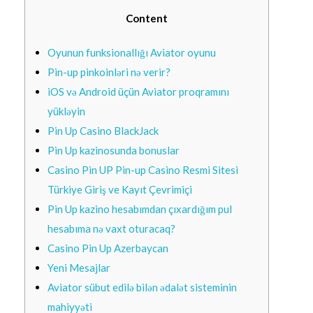
Content
Oyunun funksionallığı Aviator oyunu
Pin-up pinkoinləri nə verir?
iOS və Android üçün Aviator proqramını
yükləyin
Pin Up Casino BlackJack
Pin Up kazinosunda bonuslar
Casino Pin UP Pin-up Casino Resmi Sitesi
Türkiye Giriş ve Kayıt Çevrimiçi
Pin Up kazino hesabımdan çıxardığım pul
hesabıma nə vaxt oturacaq?
Casino Pin Up Azerbaycan
Yeni Mesajlar
Aviator sübut edilə bilən ədalət sisteminin
mahiyyəti