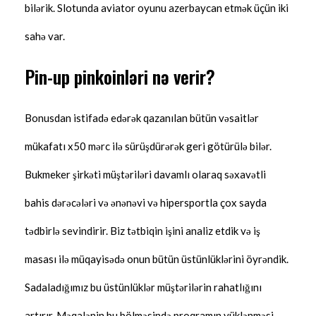
bilərik. Slotunda aviator oyunu azerbaycan etmək üçün iki
sahə var.
Pin-up pinkoinləri nə verir?
Bonusdan istifadə edərək qazanılan bütün vəsaitlər
mükafatı x50 mərc ilə sürüşdürərək geri götürülə bilər.
Bukmeker şirkəti müştəriləri davamlı olaraq səxavətli
bahis dərəcələri və ənənəvi və hipersportla çox sayda
tədbirlə sevindirir. Biz tətbiqin işini analiz etdik və iş
masası ilə müqayisədə onun bütün üstünlüklərini öyrəndik.
Sadaladığımız bu üstünlüklər müştərilərin rahatlığını
artırır. Məqalənin bu bölməsində proqramın yüklənməsi