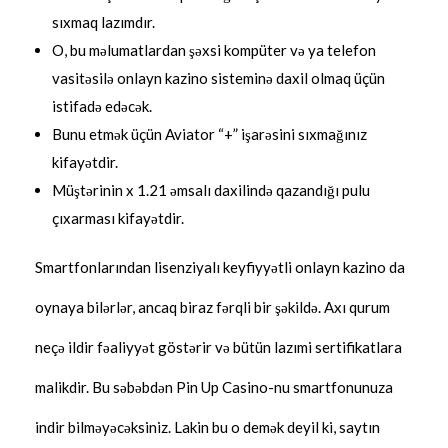
sıxmaq lazımdır.
O, bu məlumatlardan şəxsi kompüter və ya telefon
vasitəsilə onlayn kazino sisteminə daxil olmaq üçün
istifadə edəcək.
Bunu etmək üçün Aviator “+” işarəsini sıxmağınız
kifayətdir.
Müştərinin x 1.21 əmsalı daxilində qazandığı pulu
çıxarması kifayətdir.
Smartfonlarından lisenziyalı keyfiyyətli onlayn kazino da
oynaya bilərlər, ancaq biraz fərqli bir şəkildə. Axı qurum
neçə ildir fəaliyyət göstərir və bütün lazımi sertifikatlara
malikdir. Bu səbəbdən Pin Up Casino-nu smartfonunuza
indir bilməyəcəksiniz. Lakin bu o demək deyil ki, saytın