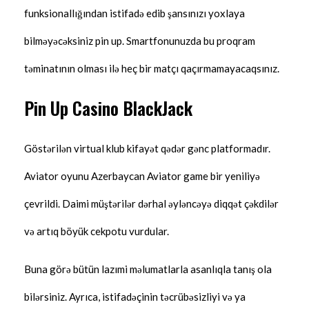
funksionallığından istifadə edib şansınızı yoxlaya
bilməyəcəksiniz pin up. Smartfonunuzda bu proqram
təminatının olması ilə heç bir matçı qaçırmamayacaqsınız.
Pin Up Casino BlackJack
Göstərilən virtual klub kifayət qədər gənc platformadır.
Aviator oyunu Azerbaycan Aviator game bir yeniliyə
çevrildi. Daimi müştərilər dərhal əyləncəyə diqqət çəkdilər
və artıq böyük cekpotu vurdular.
Buna görə bütün lazımi məlumatlarla asanlıqla tanış ola
bilərsiniz. Ayrıca, istifadəçinin təcrübəsizliyi və ya