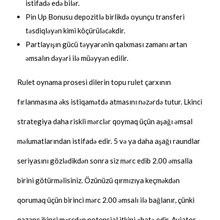
istifadə edə bilər.
Pin Up Bonusu depozitlə birlikdə oyunçu transferi
təsdiqləyən kimi köçürüləcəkdir.
Partlayışın gücü təyyarənin qalxması zamanı artan
əmsalın dəyəri ilə müəyyən edilir.
Rulet oynama prosesi dilerin topu rulet çarxının
fırlanmasına əks istiqamətdə atmasını nəzərdə tutur. Lkinci
strategiya daha riskli mərclər qoymaq üçün aşağı əmsal
məlumatlarından istifadə edir. 5 və ya daha aşağı raundlar
seriyasını gözlədikdən sonra siz mərc edib 2.00 əmsalla
birini götürməlisiniz. Özünüzü qırmızıya keçməkdən
qorumaq üçün birinci mərc 2.00 əmsalı ilə bağlanır, çünki
qazanc ikinci mərcdən potensial itkini əhatə edir. Aviator-