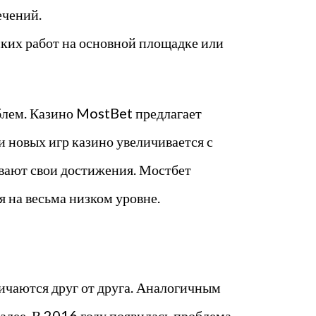
ечений.
ских работ на основной площадке или
блем. Казино MostBet предлагает
 новых игр казино увеличивается с
вают свои достижения. Мостбет
 на весьма низком уровне.
ичаются друг от друга. Аналогичным
далее. В 2016 году появилась проблема