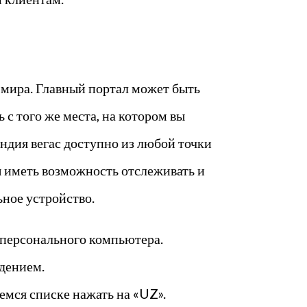
 мира. Главный портал может быть
 с того же места, на котором вы
дия вегас доступно из любой точки
бы иметь возможность отслеживать и
ьное устройство.
 персонального компьютера.
дением.
емся списке нажать на «UZ».