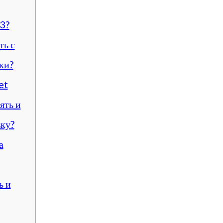
3?
ть с
ки?
et
ять и
вку?
а
ь и