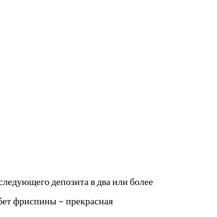
следующего депозита в два или более
тбет фриспины – прекрасная