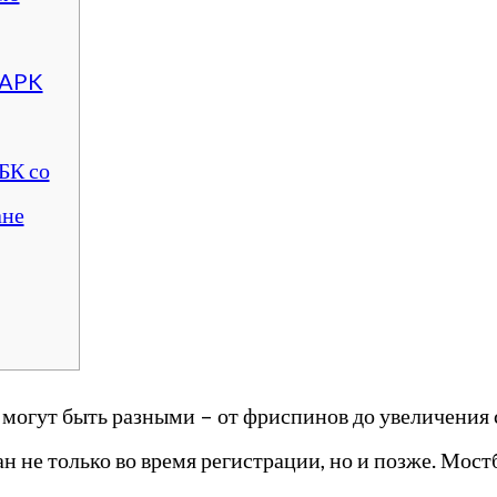
 .APK
БК со
ане
 могут быть разными – от фриспинов до увеличения 
н не только во время регистрации, но и позже. Мос