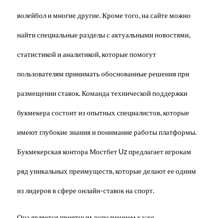
волейбол и многие другие. Кроме того, на сайте можно
найти специальные разделы с актуальными новостями,
статистикой и аналитикой, которые помогут
пользователям принимать обоснованные решения при
размещении ставок. Команда технической поддержки
букмекера состоит из опытных специалистов, которые
имеют глубокие знания и понимание работы платформы.
Букмекерская контора Мостбет Uz предлагает игрокам
ряд уникальных преимуществ, которые делают ее одним
из лидеров в сфере онлайн-ставок на спорт.
Она является приятным дополнением к уже