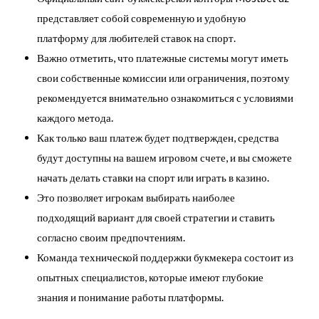
представляет собой современную и удобную
платформу для любителей ставок на спорт.
Важно отметить, что платежные системы могут иметь
свои собственные комиссии или ограничения, поэтому
рекомендуется внимательно ознакомиться с условиями
каждого метода.
Как только ваш платеж будет подтвержден, средства
будут доступны на вашем игровом счете, и вы сможете
начать делать ставки на спорт или играть в казино.
Это позволяет игрокам выбирать наиболее
подходящий вариант для своей стратегии и ставить
согласно своим предпочтениям.
Команда технической поддержки букмекера состоит из
опытных специалистов, которые имеют глубокие
знания и понимание работы платформы.