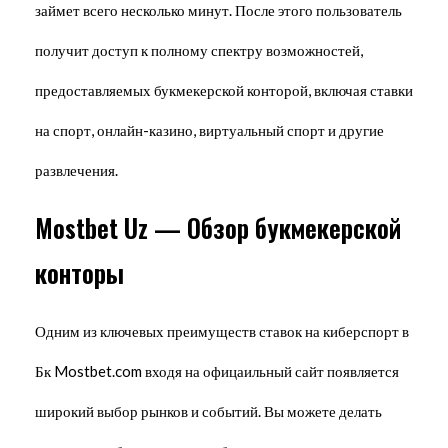
займет всего несколько минут. После этого пользователь
получит доступ к полному спектру возможностей,
предоставляемых букмекерской конторой, включая ставки
на спорт, онлайн-казино, виртуальный спорт и другие
развлечения.
Mostbet Uz — Обзор букмекерской
конторы
Одним из ключевых преимуществ ставок на киберспорт в
Бк Mostbet.com входя на офицаильный сайт появляется
широкий выбор рынков и событий. Вы можете делать