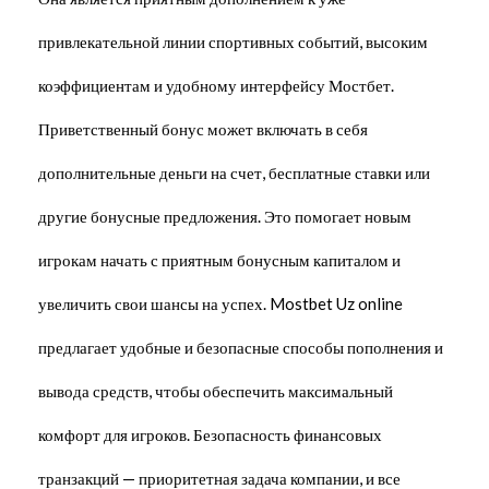
привлекательной линии спортивных событий, высоким
коэффициентам и удобному интерфейсу Мостбет.
Приветственный бонус может включать в себя
дополнительные деньги на счет, бесплатные ставки или
другие бонусные предложения. Это помогает новым
игрокам начать с приятным бонусным капиталом и
увеличить свои шансы на успех. Mostbet Uz online
предлагает удобные и безопасные способы пополнения и
вывода средств, чтобы обеспечить максимальный
комфорт для игроков. Безопасность финансовых
транзакций — приоритетная задача компании, и все