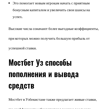
Это помогает новым игрокам начать с приятным
бонусным капиталом и увеличить свои шансы на
успех.
Высокие числа означают более выгодные коэффициенты,
при которых можно получить большую прибыль от
успешной ставки.
Мостбет Уз способы
пополнения и вывода
средств
Мостбет в Узбекистане также предлагает живые ставки,