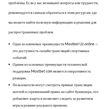
проблемы. Если у вас возникают вопросы или трудности,
рекомендуется сначала обратиться к этим ресурсам, где
вы можете найти полезную информацию и решения для
распространенных проблем.
Одно из ключевых преимуществ Mostbet Uz online —
это доступность онлайн трансляций спортивных
событий.
Одним из основных преимуществ технической
поддержки Mostbet com является оперативность
реакции.
Пользователи могут смотреть прямые трансляции
матчей и соревнований прямо на сайте букмекера, что
добавляет азарта и позволяет следить за развитием
игры в режиме реального времени.