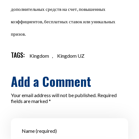
дополнительных средств на счет, повышенных
коэффициентов, бесплатных ставок или уникальных
призов.
TAGS:
Kingdom
,
Kingdom UZ
Add a Comment
Your email address will not be published. Required
fields are marked *