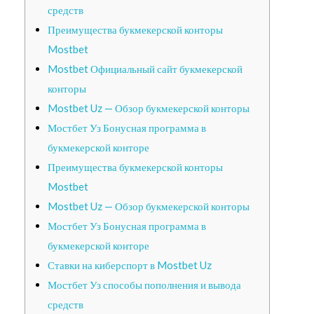
средств
Преимущества букмекерской конторы
Mostbet
Mostbet Официальный сайт букмекерской
конторы
Mostbet Uz — Обзор букмекерской конторы
Мостбет Уз Бонусная программа в
букмекерской конторе
Преимущества букмекерской конторы
Mostbet
Mostbet Uz — Обзор букмекерской конторы
Мостбет Уз Бонусная программа в
букмекерской конторе
Ставки на киберспорт в Mostbet Uz
Мостбет Уз способы пополнения и вывода
средств