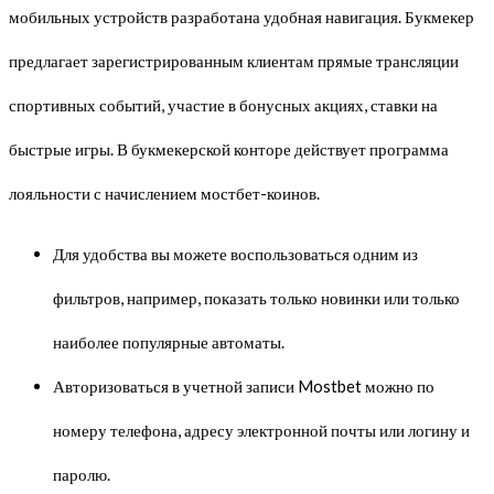
мобильных устройств разработана удобная навигация. Букмекер
предлагает зарегистрированным клиентам прямые трансляции
спортивных событий, участие в бонусных акциях, ставки на
быстрые игры. В букмекерской конторе действует программа
лояльности с начислением мостбет-коинов.
Для удобства вы можете воспользоваться одним из
фильтров, например, показать только новинки или только
наиболее популярные автоматы.
Авторизоваться в учетной записи Mostbet можно по
номеру телефона, адресу электронной почты или логину и
паролю.