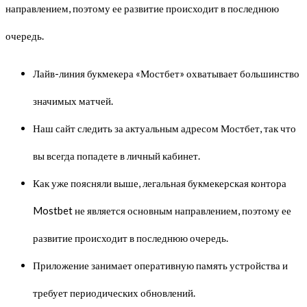
направлением, поэтому ее развитие происходит в последнюю
очередь.
Лайв-линия букмекера «Мостбет» охватывает большинство
значимых матчей.
Наш сайт следить за актуальным адресом Мостбет, так что
вы всегда попадете в личный кабинет.
Как уже поясняли выше, легальная букмекерская контора
Mostbet не является основным направлением, поэтому ее
развитие происходит в последнюю очередь.
Приложение занимает оперативную память устройства и
требует периодических обновлений.