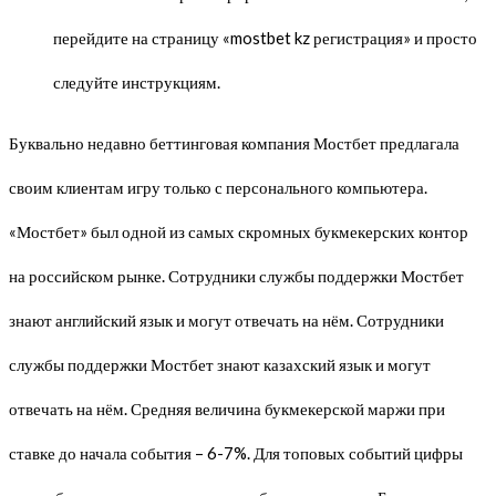
перейдите на страницу «mostbet kz регистрация» и просто
следуйте инструкциям.
Буквально недавно беттинговая компания Мостбет предлагала
своим клиентам игру только с персонального компьютера.
«Мостбет» был одной из самых скромных букмекерских контор
на российском рынке. Сотрудники службы поддержки Мостбет
знают английский язык и могут отвечать на нём. Сотрудники
службы поддержки Мостбет знают казахский язык и могут
отвечать на нём. Средняя величина букмекерской маржи при
ставке до начала события – 6-7%. Для топовых событий цифры