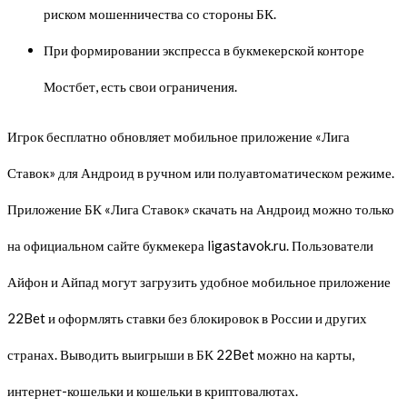
риском мошенничества со стороны БК.
При формировании экспресса в букмекерской конторе
Мостбет, есть свои ограничения.
Игрок бесплатно обновляет мобильное приложение «Лига
Ставок» для Андроид в ручном или полуавтоматическом режиме.
Приложение БК «Лига Ставок» скачать на Андроид можно только
на официальном сайте букмекера ligastavok.ru. Пользователи
Айфон и Айпад могут загрузить удобное мобильное приложение
22Bet и оформлять ставки без блокировок в России и других
странах. Выводить выигрыши в БК 22Bet можно на карты,
интернет-кошельки и кошельки в криптовалютах.