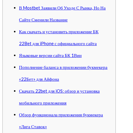
В Mostbet Заявили Об Уходе С Рынка, Но На
Сайте Сменили Название
Как скачать и установить приложение БК
22Bet для iPhone с официального сайта
Языковые версии сайта БК 1Вин
Пополнение баланса в приложении букмекера
«22Бет» для Айфона
Скачать 22bet для iOS: обзор и установка
мобильного приложения
Обзор функционала приложения букмекера
«Лига Ставок»