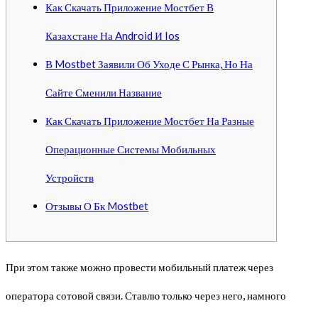
Как Скачать Приложение Мостбет В
Казахстане На Android И Ios
В Mostbet Заявили Об Уходе С Рынка, Но На
Сайте Сменили Название
Как Скачать Приложение Мостбет На Разные
Операционные Системы Мобильных
Устройств
Отзывы О Бк Mostbet
При этом также можно провести мобильный платеж через
оператора сотовой связи. Ставлю только через него, намного