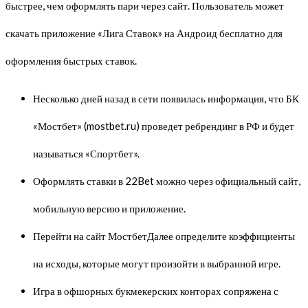
быстрее, чем оформлять пари через сайт. Пользователь может
скачать приложение «Лига Ставок» на Андроид бесплатно для
оформления быстрых ставок.
Несколько дней назад в сети появилась информация, что БК
«Мостбет» (mostbet.ru) проведет ребрендинг в РФ и будет
называться «Спортбет».
Оформлять ставки в 22Bet можно через официальный сайт,
мобильную версию и приложение.
Перейти на сайт МостбетДалее определите коэффициенты
на исходы, которые могут произойти в выбранной игре.
Игра в офшорных букмекерских конторах сопряжена с