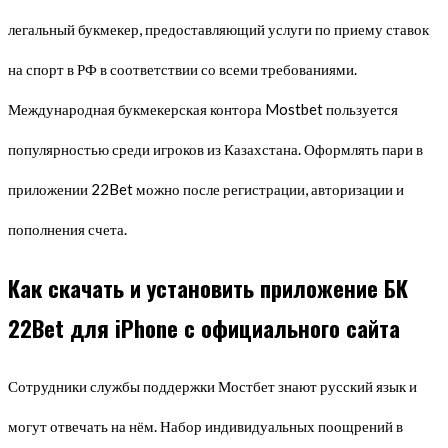
легальный букмекер, предоставляющий услуги по приему ставок
на спорт в РФ в соответствии со всеми требованиями.
Международная букмекерская контора Mostbet пользуется
популярностью среди игроков из Казахстана. Оформлять пари в
приложении 22Bet можно после регистрации, авторизации и
пополнения счета.
Как скачать и установить приложение БК
22Bet для iPhone с официального сайта
Сотрудники службы поддержки Мостбет знают русский язык и
могут отвечать на нём. Набор индивидуальных поощрений в