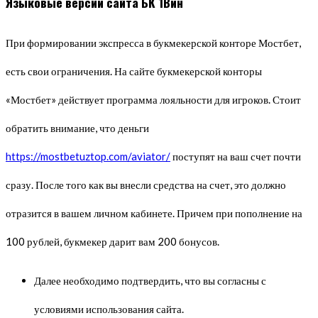
Языковые версии сайта БК 1Вин
При формировании экспресса в букмекерской конторе Мостбет,
есть свои ограничения. На сайте букмекерской конторы
«Мостбет» действует программа лояльности для игроков. Стоит
обратить внимание, что деньги
https://mostbetuztop.com/aviator/
поступят на ваш счет почти
сразу. После того как вы внесли средства на счет, это должно
отразится в вашем личном кабинете. Причем при пополнение на
100 рублей, букмекер дарит вам 200 бонусов.
Далее необходимо подтвердить, что вы согласны с
условиями использования сайта.