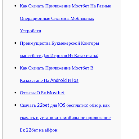
Как Скачать Приложение Мостбет На Разные
Операционные Системы Мобильных
Устройств
Преимущества Букмекерской Конторы
«мостбет» Для Игроков Из Казахстана:
Как Скачать Приложение Мостбет В
Казахстане На Android И Ios
Отзывы О Бк Mostbet
Скачать 22bet для iOS бесплатно: обзор, как
скачать и установить мобильное приложение
Бк 22бет на айфон