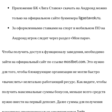
Приложение БК «Лига Ставок» скачать на Андроид можно
только на официальном сайте букмекера ligastavok.ru.
За оформленными ставками на спорт в мобильном ПО на
Андроид игрок следит через раздел «Мои пари».
Чтобы получить доступ к функционалу заведения, необходимо
зайти на официальный сайт по ссылке mostbet.com. Это нужно
для того, чтобы блокирующие организации не могли быстро
«вычислить» нелегально работающий ресурс. Как видите, чтобы
получить максимальные суммы бонусов, меньше всего средств
нужно внести на первый депозит. Далее суммы для получения
максимума пропорционально увеличиваются 1win.