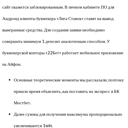
сайт окажется заблокированным. В личном кабинете ПО для
Андроид клиенты букмекера «Лига Ставок» ставят на вывод
выигранные средства. Для создания заявки необходимо
совершить минимум 1 депозит аналогичным способом. У
букмекерской конторы «22Бет» работает мобильное приложение
на Айфон.
Основные теоретические моменты мы рассказали, поэтому
пришло время объяснить, как поставить на экспресс в БК
Мостбет.
Далее суммы для получения максимума пропорционально
увеличиваются 1win.