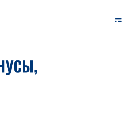
ОНУСЫ,