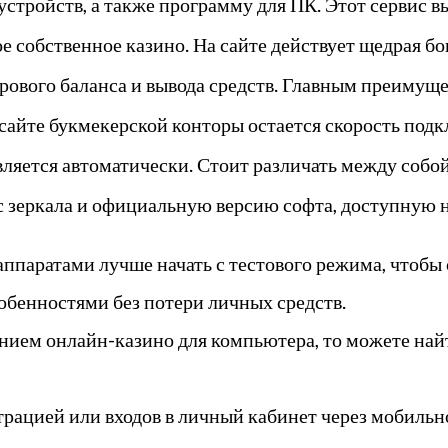
тройств, а также программу для ПК. Этот сервис в
ое собственное казино. На сайте действует щедрая 
рового баланса и вывода средств. Главным преиму
 сайте букмекерской конторы остается скорость под
овляется автоматически. Стоит различать между со
 зеркала и официальную версию софта, доступную н
аппаратами лучше начать с тестового режима, чтобы
обенностями без потери личных средств.
нием онлайн-казино для компьютера, то можете найт
страцией или входов в личный кабинет через мобиль