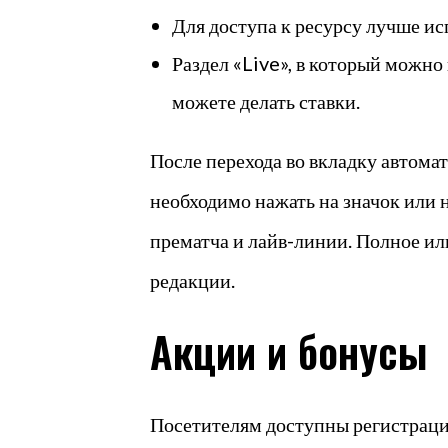
Для доступа к ресурсу лучше ис
Раздел «Live», в который можно
можете делать ставки.
После перехода во вкладку автома
необходимо нажать на значок или 
прематча и лайв-линии. Полное и
редакции.
Акции и бонусы
Посетителям доступны регистрация