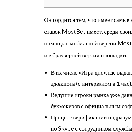
Он гордится тем, что имеет самые
ставок MostBet имеет, среди свои
помощью мобильной версии Mostbe
и в браузерной версии площадки.
В их числе «Игра дня», где выд
джекпота (с интервалом в 1 час)
Ведущие игроки рынка уже давн
букмекеров с официальным соф
Процесс верификации подразуме
по Skype с сотрудником службы 