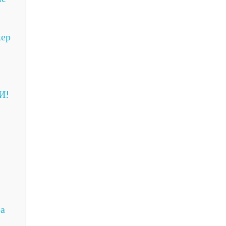
кер
И!
а