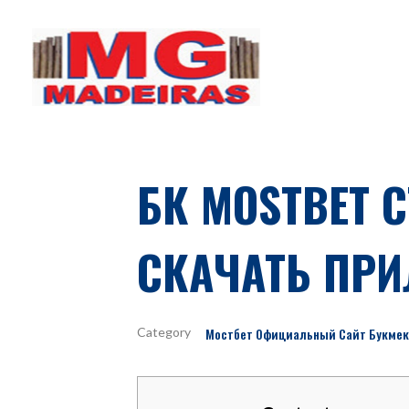
MG Madeiras
My WordPress Blog
БК MOSTBET 
СКАЧАТЬ ПР
Мостбет Официальный Сайт Букмек