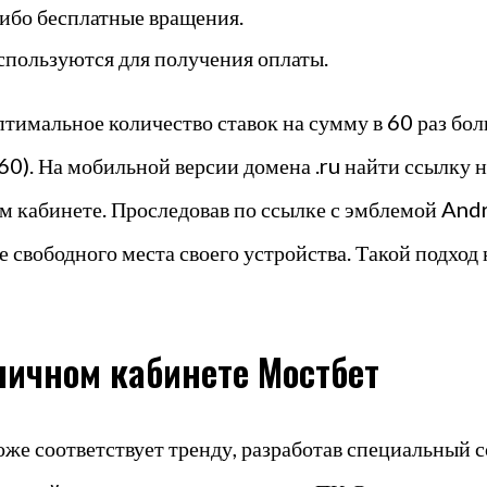
либо бесплатные вращения.
пользуются для получения оплаты.
птимальное количество ставок на сумму в 60 раз бол
0). На мобильной версии домена .ru найти ссылку 
м кабинете. Проследовав по ссылке с эмблемой And
е свободного места своего устройства. Такой подход
личном кабинете Мостбет
же соответствует тренду, разработав специальный 