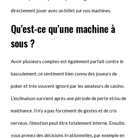
directement jouer avec un billet sur nos machines.
Qu’est-ce qu’une machine à
sous ?
Avoir plusieurs comptes est également parfait contre le
basculement, ce sentiment bien connu des joueurs de
poker et très souvent ignoré par les amateurs de casino.
L’inclinaison survient après une période de perte et/ou de
malchance. Il n’y a pas forcément de gestes et de cris
nerveux, l’émotion peut être totalement interne. Ensuite,
vous prenez des décisions irrationnelles, par exemple en