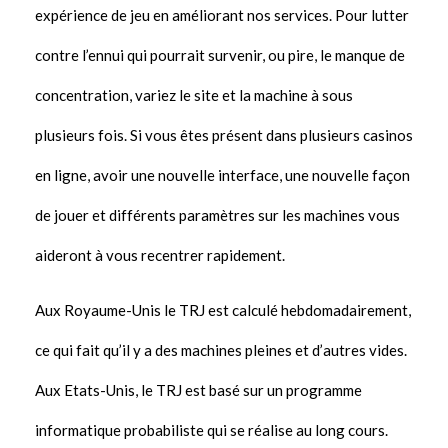
expérience de jeu en améliorant nos services. Pour lutter
contre l’ennui qui pourrait survenir, ou pire, le manque de
concentration, variez le site et la machine à sous
plusieurs fois. Si vous êtes présent dans plusieurs casinos
en ligne, avoir une nouvelle interface, une nouvelle façon
de jouer et différents paramètres sur les machines vous
aideront à vous recentrer rapidement.
Aux Royaume-Unis le TRJ est calculé hebdomadairement,
ce qui fait qu’il y a des machines pleines et d’autres vides.
Aux Etats-Unis, le TRJ est basé sur un programme
informatique probabiliste qui se réalise au long cours.