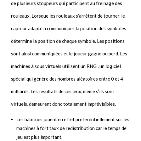
de plusieurs stoppeurs qui participent au freinage des
rouleaux. Lorsque les rouleaux s’arrêtent de tourner, le
capteur adapté à communiquer la position des symboles
détermine la position de chaque symbole. Les positions
sont ainsi communiquées et le joueur gagne ou perd. Les
machines à sous virtuels utilisent un RNG , un logiciel
spécial qui génère des nombres aléatoires entre 0 et 4
milliards. Les résultats de ces jeux, même s’ils sont
virtuels, demeurent donc totalement imprévisibles.
Les habitués jouent en effet préférentiellement sur les
machines à fort taux de redistribution car le temps de
jeu est plus important.