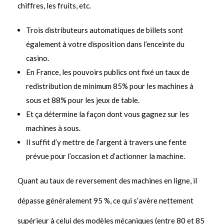
chiffres, les fruits, etc.
Trois distributeurs automatiques de billets sont
également à votre disposition dans l’enceinte du
casino.
En France, les pouvoirs publics ont fixé un taux de
redistribution de minimum 85% pour les machines à
sous et 88% pour les jeux de table.
Et ça détermine la façon dont vous gagnez sur les
machines à sous.
Il suffit d’y mettre de l’argent à travers une fente
prévue pour l’occasion et d’actionner la machine.
Quant au taux de reversement des machines en ligne, il
dépasse généralement 95 %, ce qui s’avère nettement
supérieur à celui des modèles mécaniques (entre 80 et 85