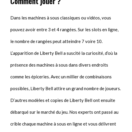
Comment jouer ?
Dans les machines à sous classiques ou vidéos, vous
pouvez avoir entre 3 et 4 rangées. Sur les slots en ligne,
le nombre de rangées peut atteindre 7 voire 10.
L’apparition de Liberty Bell a suscité la curiosité, d’où la
présence des machines à sous dans divers endroits
comme les épiceries. Avec un millier de combinaisons
possibles, Liberty Bell attire un grand nombre de joueurs.
D’autres modèles et copies de Liberty Bell ont ensuite
débarqué sur le marché du jeu. Nos experts ont passé au
crible chaque machine à sous en ligne et vous délivrent