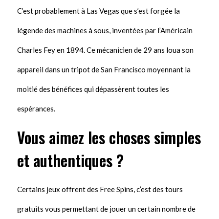
C’est probablement à Las Vegas que s’est forgée la
légende des machines à sous, inventées par l’Américain
Charles Fey en 1894. Ce mécanicien de 29 ans loua son
appareil dans un tripot de San Francisco moyennant la
moitié des bénéfices qui dépassèrent toutes les
espérances.
Vous aimez les choses simples
et authentiques ?
Certains jeux offrent des Free Spins, c’est des tours
gratuits vous permettant de jouer un certain nombre de