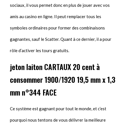
sociaux, il vous permet donc en plus de jouer avec vos
amis au casino en ligne. Il peut remplacer tous les
symboles ordinaires pour former des combinaisons
gagnantes, sauf le Scatter. Quant à ce dernier, il a pour
rôle d’activer les tours gratuits.
jeton laiton CARTAUX 20 cent à
consommer 1900/1920 19,5 mm x 1,3
mm n°344 FACE
Ce système est gagnant pour tout le monde, et c’est
pourquoi nous tentons de vous délivrer la meilleure