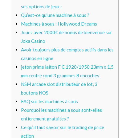
ses options de jeux :
Qu’est-ce qu’une machine à sous ?
Machines à sous : Hollywood Dreams
Jouez avec 2000€ de bonus de bienvenue sur
Joka Casino
Avoir toujours plus de comptes actifs dans les
casinos en ligne
jeton prime laiton F C 1920/1950 23mm x 1,5
mm centre rond 3 grammes 8 encoches
NSM arcade slot distributeur de lot, 3
boutons NOS
FAQ sur les machines à sous
Pourquoi les machines a sous sont-elles
entierement gratuites ?
Ce qu’il faut savoir sur le trading de price
action