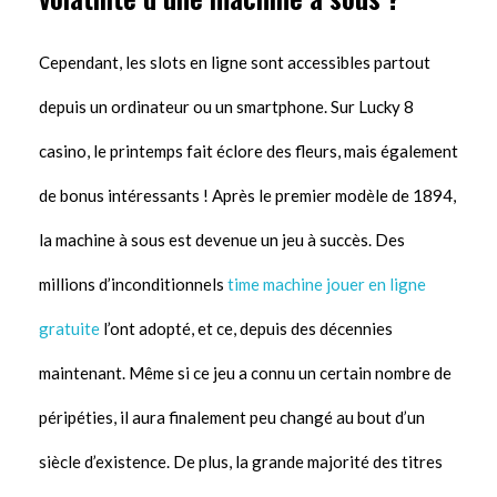
Cependant, les slots en ligne sont accessibles partout
depuis un ordinateur ou un smartphone. Sur Lucky 8
casino, le printemps fait éclore des fleurs, mais également
de bonus intéressants ! Après le premier modèle de 1894,
la machine à sous est devenue un jeu à succès. Des
millions d’inconditionnels
time machine jouer en ligne
gratuite
l’ont adopté, et ce, depuis des décennies
maintenant. Même si ce jeu a connu un certain nombre de
péripéties, il aura finalement peu changé au bout d’un
siècle d’existence. De plus, la grande majorité des titres