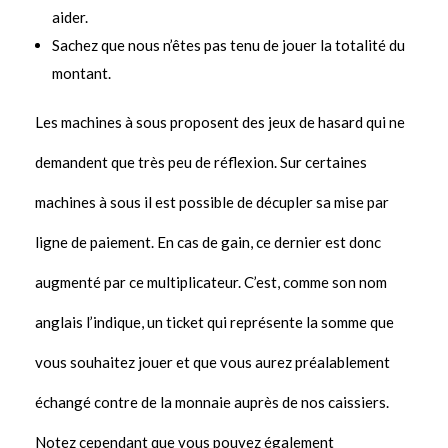
aider.
Sachez que nous n’êtes pas tenu de jouer la totalité du
montant.
Les machines à sous proposent des jeux de hasard qui ne
demandent que très peu de réflexion. Sur certaines
machines à sous il est possible de décupler sa mise par
ligne de paiement. En cas de gain, ce dernier est donc
augmenté par ce multiplicateur. C’est, comme son nom
anglais l’indique, un ticket qui représente la somme que
vous souhaitez jouer et que vous aurez préalablement
échangé contre de la monnaie auprès de nos caissiers.
Notez cependant que vous pouvez également