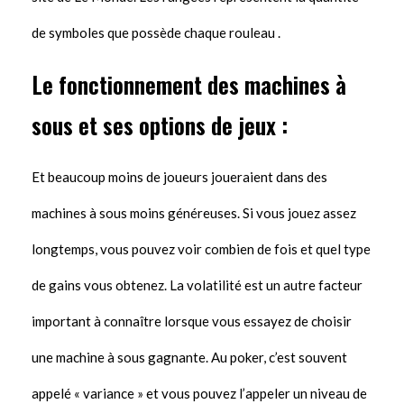
de symboles que possède chaque rouleau .
Le fonctionnement des machines à
sous et ses options de jeux :
Et beaucoup moins de joueurs joueraient dans des
machines à sous moins généreuses. Si vous jouez assez
longtemps, vous pouvez voir combien de fois et quel type
de gains vous obtenez. La volatilité est un autre facteur
important à connaître lorsque vous essayez de choisir
une machine à sous gagnante. Au poker, c’est souvent
appelé « variance » et vous pouvez l’appeler un niveau de