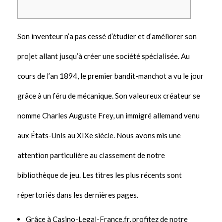
Son inventeur n’a pas cessé d’étudier et d’améliorer son
projet allant jusqu’à créer une société spécialisée. Au
cours de l’an 1894, le premier bandit-manchot a vu le jour
grâce à un féru de mécanique. Son valeureux créateur se
nomme Charles Auguste Frey, un immigré allemand venu
aux États-Unis au XIXe siècle. Nous avons mis une
attention particulière au classement de notre
bibliothèque de jeu. Les titres les plus récents sont
répertoriés dans les dernières pages.
Grâce à Casino-Legal-France.fr, profitez de notre