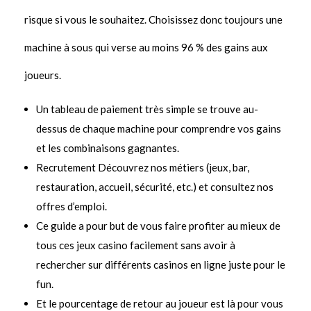
risque si vous le souhaitez. Choisissez donc toujours une
machine à sous qui verse au moins 96 % des gains aux
joueurs.
Un tableau de paiement très simple se trouve au-
dessus de chaque machine pour comprendre vos gains
et les combinaisons gagnantes.
Recrutement Découvrez nos métiers (jeux, bar,
restauration, accueil, sécurité, etc.) et consultez nos
offres d’emploi.
Ce guide a pour but de vous faire profiter au mieux de
tous ces jeux casino facilement sans avoir à
rechercher sur différents casinos en ligne juste pour le
fun.
Et le pourcentage de retour au joueur est là pour vous