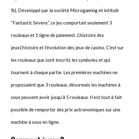
%). Développé par la société Microgaming et intitulé
“Fantastic Sevens”, ce jeu comportait seulement 3
rouleaux et 1 ligne de paiement. L’histoire des
jeuxL’histoire et l’évolution des jeux de casino. C’est sur
les rouleaux que sont inscrits les symboles et qui
tournent à chaque partie. Les premières machines ne
proposaient que 3 rouleaux, désormais les machines à
sous peuvent avoir jusqu’à 5 rouleaux. Il est tout à fait
possible de remporter des prix astronomiques sur une
machine à sous en ligne.