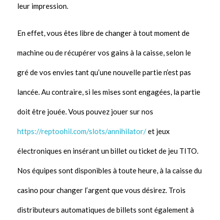
leur impression.
En effet, vous êtes libre de changer à tout moment de
machine ou de récupérer vos gains à la caisse, selon le
gré de vos envies tant qu’une nouvelle partie n’est pas
lancée. Au contraire, si les mises sont engagées, la partie
doit être jouée. Vous pouvez jouer sur nos
https://reptoohil.com/slots/annihilator/
et jeux
électroniques en insérant un billet ou ticket de jeu TITO.
Nos équipes sont disponibles à toute heure, à la caisse du
casino pour changer l’argent que vous désirez. Trois
distributeurs automatiques de billets sont également à