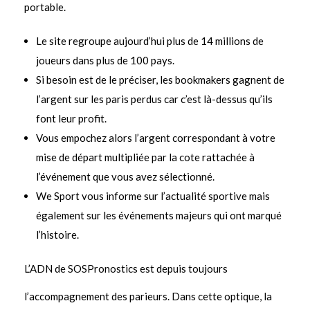
portable.
Le site regroupe aujourd’hui plus de 14 millions de
joueurs dans plus de 100 pays.
Si besoin est de le préciser, les bookmakers gagnent de
l’argent sur les paris perdus car c’est là-dessus qu’ils
font leur profit.
Vous empochez alors l’argent correspondant à votre
mise de départ multipliée par la cote rattachée à
l’événement que vous avez sélectionné.
We Sport vous informe sur l’actualité sportive mais
également sur les événements majeurs qui ont marqué
l’histoire.
L’ADN de SOSPronostics est depuis toujours
l’accompagnement des parieurs. Dans cette optique, la