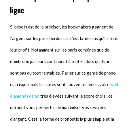
ligne
Si besoin est de le préciser, les bookmakers gagnent de
l’argent sur les paris perdus car c’est là-dessus qu’ils font
leur profit. Notamment sur les paris combinés que de
nombreux parieurs continuent à tenter alors qu’ils ne
sont pas du tout rentables. Parier sur ce genre de prono
est risqué mais les cotes sont souvent élevées, voire
wild
diamonds demo
très élevées suivant le score choisi, ce
qui peut vous permettre de maximiser vos rentrées
d’argent. C’est la forme de pronostic la plus simple et la