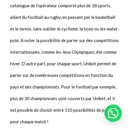
catalogue de l’opérateur comporte plus de 18 sports,
allant du football au rugby, en passant par le basketball
et le tennis, sans oublier le cyclisme, la boxe ou les water-
polo. À noter la possibilité de parier sur des compétitions
internationales, comme les Jeux Olympiques, été comme
hiver. D’autre part, pour chaque sport, Unibet permet de
parier sur de nombreuses compétitions en fonction du
pays et des championnats. Pour le football par exemple,
plus de 30 championnats sont couverts par Unibet, et il
est possible de choisir entre 110 possibilités de paris
pour chaque match !