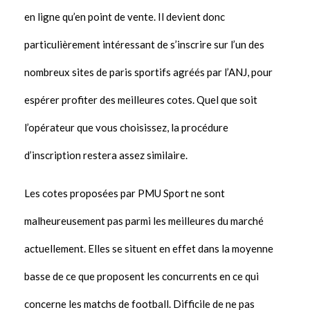
en ligne qu’en point de vente. Il devient donc
particulièrement intéressant de s’inscrire sur l’un des
nombreux sites de paris sportifs agréés par l’ANJ, pour
espérer profiter des meilleures cotes. Quel que soit
l’opérateur que vous choisissez, la procédure
d’inscription restera assez similaire.
Les cotes proposées par PMU Sport ne sont
malheureusement pas parmi les meilleures du marché
actuellement. Elles se situent en effet dans la moyenne
basse de ce que proposent les concurrents en ce qui
concerne les matchs de football. Difficile de ne pas