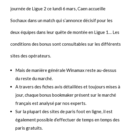
journée de Ligue 2 ce lundi 6 mars, Caen accueille
Sochaux dans un match qui s’annonce décisif pour les
deux équipes dans leur quête de montée en Ligue 1… Les
conditions des bonus sont consultables sur les différents
sites des opérateurs.
Mais de manière générale Winamax reste au-dessus
du reste du marché.
A travers des fiches avis détaillées et toujours mises à
jour, chaque bonus bookmaker présent sur le marché
français est analysé par nos experts.
Sur la plupart des sites de paris foot en ligne, il est
également possible d’effectuer de temps en temps des
paris gratuits.