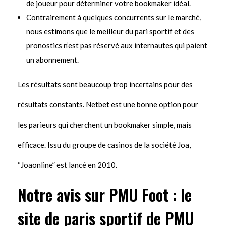
de joueur pour déterminer votre bookmaker idéal.
Contrairement à quelques concurrents sur le marché,
nous estimons que le meilleur du pari sportif et des
pronostics n’est pas réservé aux internautes qui paient
un abonnement.
Les résultats sont beaucoup trop incertains pour des
résultats constants. Netbet est une bonne option pour
les parieurs qui cherchent un bookmaker simple, mais
efficace. Issu du groupe de casinos de la société Joa,
“Joaonline” est lancé en 2010.
Notre avis sur PMU Foot : le
site de paris sportif de PMU