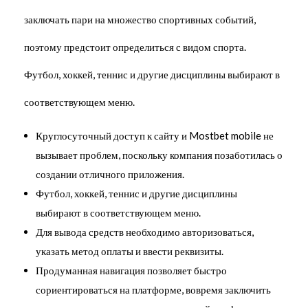
заключать пари на множество спортивных событий,
поэтому предстоит определиться с видом спорта.
Футбол, хоккей, теннис и другие дисциплины выбирают в
соответствующем меню.
Круглосуточный доступ к сайту и Mostbet mobile не
вызывает проблем, поскольку компания позаботилась о
создании отличного приложения.
Футбол, хоккей, теннис и другие дисциплины
выбирают в соответствующем меню.
Для вывода средств необходимо авторизоваться,
указать метод оплаты и ввести реквизиты.
Продуманная навигация позволяет быстро
сориентироваться на платформе, вовремя заключить