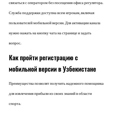
связаться с оператором без посещения офиса регулятора.
Служба поддержки доступна всем игрокам, включая
пользователей мобильной версии. Для активации канала
нужно нажать на кнопку чата на странице и задать
вопрос.
Как пройти регистрацию с
мобильной версии в Узбекистане
Преимущества позволят получить надежного помощника
для извлечения прибыли из своих знаний в области
спорта.