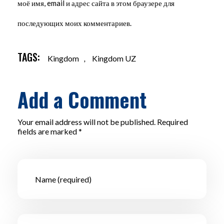
моё имя, email и адрес сайта в этом браузере для
последующих моих комментариев.
TAGS:
Kingdom
,
Kingdom UZ
Add a Comment
Your email address will not be published. Required
fields are marked *