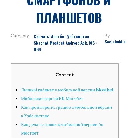
ПЛАНШЕТОВ
Скачать Мостбет Узбекистан
By
Socialmidia
Skachat Mostbet Android Apk, IOS -
964
Content
Личный кабинет в мобильной версии Mostbet
Мобильная версия БК Мостбет
Как пройти регистрацию с мобильной версии
в Узбекистане
Как делать ставки в мобильной версии бк
Мостбет