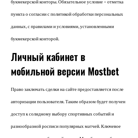
букмекерской конторы. Обязательное условие – отметка
пункта о согласии с политикой обработки персональных
данных, с правилами и условиями, установленными
букмекерской конторой.
Личный кабинет в
мобильной версии Mostbet
Право заключать сделки на сайте предоставляется после
авторизации пользователя. Таким образом будет получен
доступ к солидному выбору спортивных событий и
разнообразной росписи популярных матчей. Ключевое