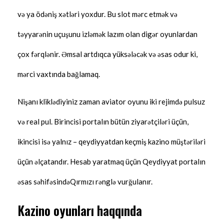
və ya ödəniş xətləri yoxdur. Bu slot mərc etmək və
təyyarənin uçuşunu izləmək lazım olan digər oyunlardan
çox fərqlənir. Əmsal artdıqca yüksələcək və əsas odur ki,
mərci vaxtında bağlamaq.
Nişanı kliklədiyiniz zaman aviator oyunu iki rejimdə pulsuz
və real pul. Birincisi portalın bütün ziyarətçiləri üçün,
ikincisi isə yalnız – qeydiyyatdan keçmiş kazino müştəriləri
üçün əlçatandır. Hesab yaratmaq üçün Qeydiyyat portalın
əsas səhifəsindəQırmızı rənglə vurğulanır.
Kazino oyunları haqqında