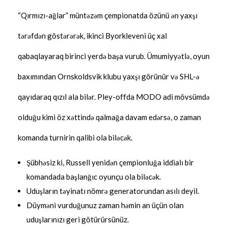
“Qırmızı-ağlar” müntəzəm çempionatda özünü ən yaxşı
tərəfdən göstərərək, ikinci Byorkleveni üç xal
qabaqlayaraq birinci yerdə başa vurub. Ümumiyyətlə, oyun
baxımından Ornskoldsvik klubu yaxşı görünür və SHL-ə
qayıdaraq qızıl ala bilər. Pley-offda MODO adi mövsümdə
olduğu kimi öz xəttində qalmağa davam edərsə, o zaman
komanda turnirin qalibi ola biləcək.
Şübhəsiz ki, Russell yenidən çempionluğa iddialı bir
komandada başlanğıc oyunçu ola biləcək.
Uduşların təyinatı nömrə generatorundan asılı deyil.
Düyməni vurduğunuz zaman həmin an üçün olan
uduşlarınızı geri götürürsünüz.