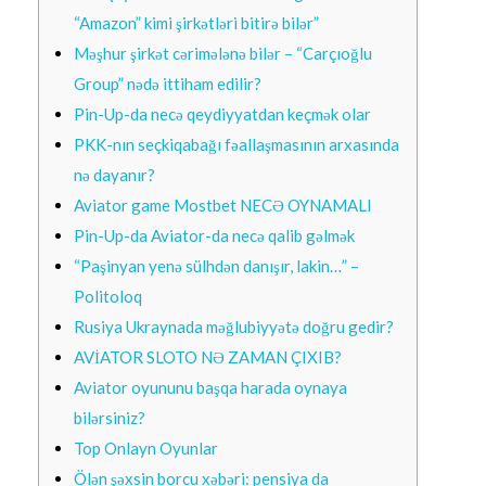
“Amazon” kimi şirkətləri bitirə bilər”
Məşhur şirkət cərimələnə bilər – “Carçıoğlu
Group” nədə ittiham edilir?
Pin-Up-da necə qeydiyyatdan keçmək olar
PKK-nın seçkiqabağı fəallaşmasının arxasında
nə dayanır?
Aviator game Mostbet NECƏ OYNAMALI
Pin-Up-da Aviator-da necə qalib gəlmək
“Paşinyan yenə sülhdən danışır, lakin…” –
Politoloq
Rusiya Ukraynada məğlubiyyətə doğru gedir?
AVİATOR SLOTO NƏ ZAMAN ÇIXIB?
Aviator oyununu başqa harada oynaya
bilərsiniz?
Top Onlayn Oyunlar
Ölən şəxsin borcu xəbəri: pensiya da