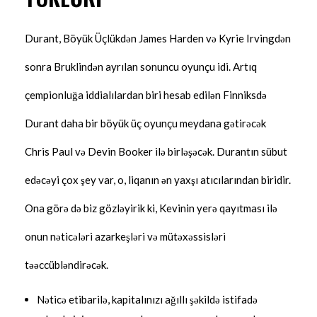
Durant, Böyük Üçlükdən James Harden və Kyrie Irvingdən
sonra Bruklindən ayrılan sonuncu oyunçu idi. Artıq
çempionluğa iddialılardan biri hesab edilən Finniksdə
Durant daha bir böyük üç oyunçu meydana gətirəcək
Chris Paul və Devin Booker ilə birləşəcək. Durantın sübut
edəcəyi çox şey var, o, liqanın ən yaxşı atıcılarından biridir.
Ona görə də biz gözləyirik ki, Kevinin yerə qayıtması ilə
onun nəticələri azarkeşləri və mütəxəssisləri
təəccübləndirəcək.
Nəticə etibarilə, kapitalınızı ağıllı şəkildə istifadə