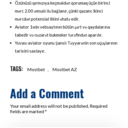
Özünüzü qırmızıya keçməkdən qorumaq üçün birinci
mərc 2.00 əmsalı ilə bağlanır, çünki qazanc ikinci
mərcdən potensial itkini əhatə edir.
Aviator 1win vebsaytının bütün şərt və qaydalarına
tabedir və nəzarət bukmeker tərəfindən aparılır.
Yuvası aviator oyunu Şanslı Təyyarənin son uçuşlarının
tarixini saxlayır.
TAGS:
Mostbet
,
Mostbet AZ
Add a Comment
Your email address will not be published. Required
fields are marked *