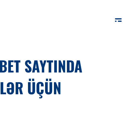
BET SAYTINDA
ILƏR ÜÇÜN