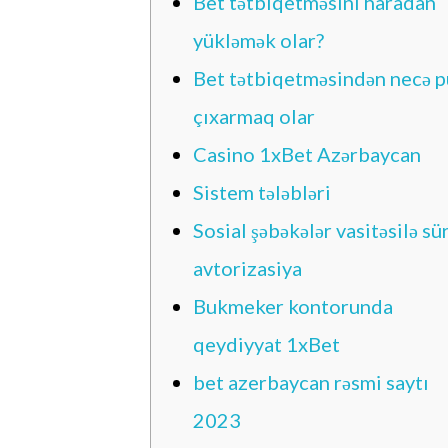
Bet tətbiqetməsini haradan
yükləmək olar?
Bet tətbiqetməsindən necə p
çıxarmaq olar
Casino 1xBet Azərbaycan
Sistem tələbləri
Sosial şəbəkələr vasitəsilə sür
avtorizasiya
Bukmeker kontorunda
qeydiyyat 1xBet
bet azerbaycan rəsmi saytı
2023