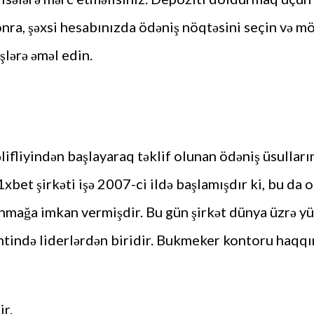
a, şəxsi hesabınızda ödəniş nöqtəsini seçin və mövc
şlərə əməl edin.
ifliyindən başlayaraq təklif olunan ödəniş üsulların
xbet şirkəti işə 2007-ci ildə başlamışdır ki, bu da
nmağa imkan vermişdir. Bu gün şirkət dünya üzrə yü
ntində liderlərdən biridir. Bukmeker kontoru haqqı
r.