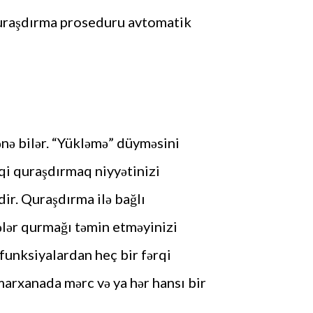
 quraşdırma proseduru avtomatik
ənə bilər. “Yükləmə” düyməsini
qi quraşdırmaq niyyətinizi
ir. Quraşdırma ilə bağlı
lər qurmağı təmin etməyinizi
 funksiyalardan heç bir fərqi
arxanada mərc və ya hər hansı bir