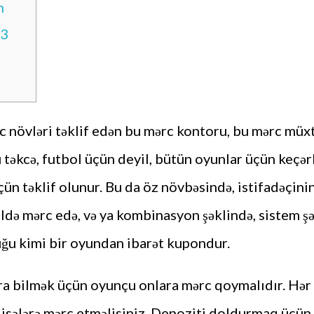
n
23
 növləri təklif edən bu mərc kontoru, bu mərc müxtəl
u təkcə, futbol üçün deyil, bütün oyunlar üçün keçərli
 üçün təklif olunur. Bu da öz növbəsində, istifadəç
ildə mərc edə, və ya kombinasyon şəklində, sistem şə
ğu kimi bir oyundan ibarət kupondur.
ara bilmək üçün oyunçu onlara mərc qoymalıdır. Hər
disələrə mərc etməlisiniz. Depoziti doldurmaq üçün 