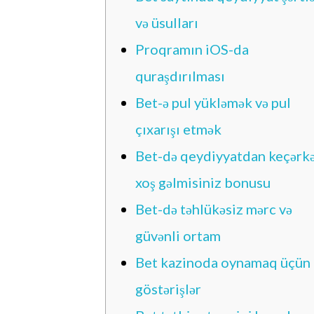
və üsulları
Proqramın iOS-da
quraşdırılması
Bet-ə pul yükləmək və pul
çıxarışı etmək
Bet-də qeydiyyatdan keçərk
xoş gəlmisiniz bonusu
Bet-də təhlükəsiz mərc və
güvənli ortam
Bet kazinoda oynamaq üçün
göstərişlər