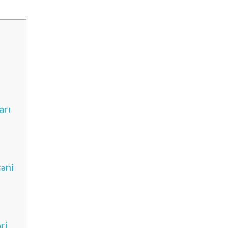
arı
cəni
ri