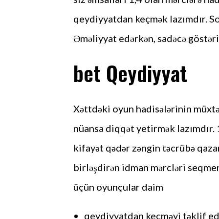
qeydiyyatdan keçmək lazımdır. Sonr
Əməliyyat edərkən, sadəcə göstəri
bet Qeydiyyat
Xəttdəki oyun hadisələrinin müxtəl
nüansa diqqət yetirmək lazımdır. 1
kifayət qədər zəngin təcrübə qaza
birləşdirən idman mərcləri seqme
üçün oyunçular daim
qeydiyyatdan keçməyi təklif edi