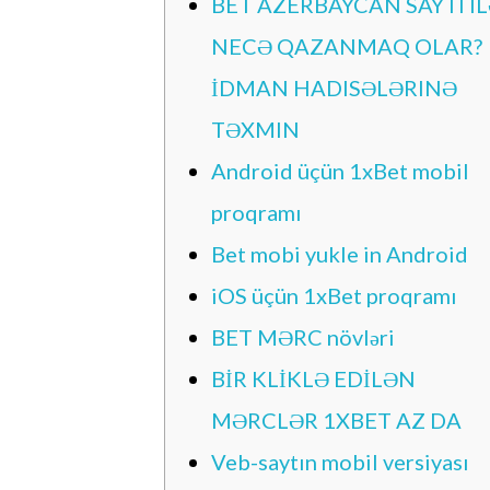
BET AZERBAYCAN SAYTI I
NECƏ QAZANMAQ OLAR?
İDMAN HADISƏLƏRINƏ
TƏXMIN
Android üçün 1xBet mobil
proqramı
Bet mobi yukle in Android
iOS üçün 1xBet proqramı
BET MƏRC növləri
BİR KLİKLƏ EDİLƏN
MƏRCLƏR 1XBET AZ DA
Veb-saytın mobil versiyası