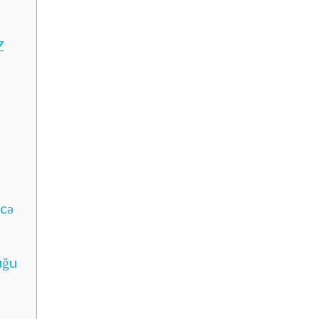
Z
cə
uğu