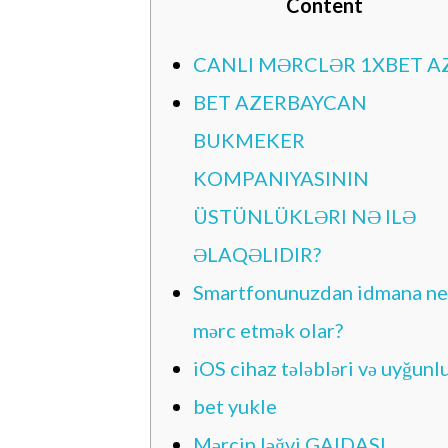
Content
CANLI MƏRCLƏR 1XBET A
BET AZERBAYCAN
BUKMEKER
KOMPANIYASININ
ÜSTÜNLÜKLƏRI NƏ ILƏ
ƏLAQƏLIDIR?
Smartfonunuzdan idmana ne
mərc etmək olar?
iOS cihaz tələbləri və uyğunl
bet yukle
Mərcin ləğvi GAIDASI