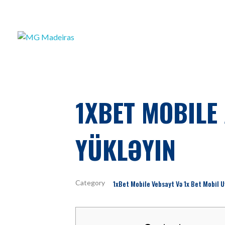
MG Madeiras
My WordPress Blog
1XBET MOBILE
YÜKLƏYIN
1xBet Mobile Vebsayt Və 1x Bet Mobil U