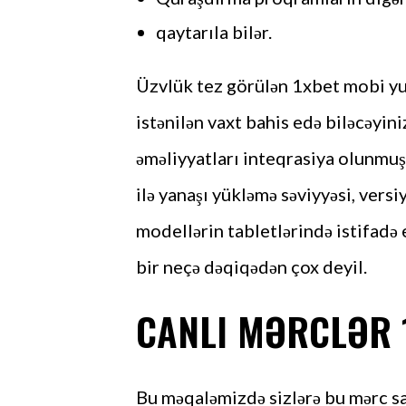
qaytarıla bilər.
Üzvlük tez görülən 1xbet mobi yukl
istənilən vaxt bahis edə biləcəyin
əməliyyatları inteqrasiya olunmuş
ilə yanaşı yükləmə səviyyəsi, versi
modellərin tabletlərində istifadə
bir neçə dəqiqədən çox deyil.
CANLI MƏRCLƏR 
Bu məqaləmizdə sizlərə bu mərc sa