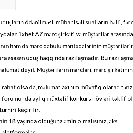
duşların ödənilməsi, mübahisəli sualların həlli, fər
dalar 1xbet AZ mərc şirkəti və müştərilər arasında 
n həm də mərc qəbulu məntəqələrinin müştərilərinə 
a əsasən uduş haqqında razılaşmadır. Bu razılaşma
məlumat deyil. Müştərilərin mərcləri, mərc şirkətinin
 rahat olsa da, məlumat axınım müvafiq olaraq tənzi
rumunda aylıq müxtəlif konkurs növləri təklif olun
rniri keçirilir.
in 18 yaşında olduğuna əmin olmalısınız, əks
 platformalar