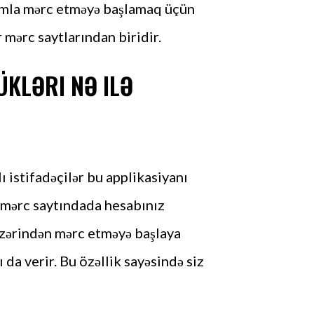
ramla mərc etməyə başlamaq üçün
mərc saytlarından biridir.
KLƏRI NƏ ILƏ
 istifadəçilər bu applikasiyanı
r mərc saytındada hesabınız
üzərindən mərc etməyə başlaya
 da verir. Bu özəllik sayəsində siz