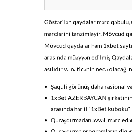
Göstərilən qaydalar mərc qəbulu, u
mərclərini tənzimləyir. Mövcud qay
Mövcud qaydalar həm 1xbet saytını
arasında müəyyən edilmiş Qaydalar
asılıdır və nəticənin necə olacağı 
Şaquli görünüş daha rasional və
1xBet AZERBAYCAN şirkətinin fo
arasında hər il “1xBet kuboku” tu
Quraşdırmadan əvvəl, mərc edən
Quraşdırma proqramların digər