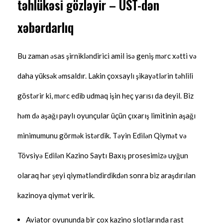
təhlükəsi gözləyir – ÜST-dən
xəbərdarlıq
Bu zaman əsas şirnikləndirici amil isə geniş mərc xətti və
daha yüksək əmsaldır. Lakin çoxsaylı şikayətlərin təhlili
göstərir ki, mərc edib udmaq işin heç yarısı da deyil. Biz
həm də aşağı paylı oyunçular üçün çıxarış limitinin aşağı
minimumunu görmək istərdik. Təyin Edilən Qiymət və
Tövsiyə Edilən Kazino Saytı Baxış prosesimizə uyğun
olaraq hər şeyi qiymətləndirdikdən sonra biz araşdırılan
kazinoya qiymət veririk.
Aviator oyununda bir çox kazino slotlarında rast