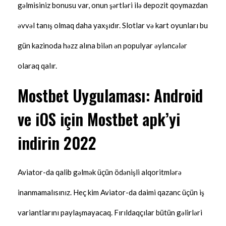
gəlmisiniz bonusu var, onun şərtləri ilə depozit qoymazdan
əvvəl tanış olmaq daha yaxşıdır. Slotlar və kart oyunları bu
gün kazinoda həzz alına bilən ən populyar əyləncələr
olaraq qalır.
Mostbet Uygulaması: Android
ve iOS için Mostbet apk’yi
indirin 2022
Aviator-da qalib gəlmək üçün ödənişli alqoritmlərə
inanmamalısınız. Heç kim Aviator-da daimi qazanc üçün iş
variantlarını paylaşmayacaq. Fırıldaqçılar bütün gəlirləri