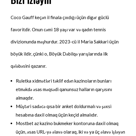
Coco Gauff keçən il finala çıxdığı üçün digər güclü
favoritdir. Onun cəmi 18 yaşı var və qadın tennis
divizionunda məşhurdur. 2023-cü il Maria Sakkari üçün
böyük ildir, çünki o, Böyük Dəbilqə yarışlarında ilk
qələbəsini qazanır.
Ruletka xidmətləri təklif edən kazinoların bunları
etməkdə əsas məqsədi qanunsuz halların qarşısını
almaqdır.
Müştəri sadəcə qısa bir anket doldurmalı və şəxsi
hesabına daxil olmaq üçün keçid almalıdır.
Mostbet az kazino bukmeker kontoruna daxil olmaq
üçün, əsas URL-yə əlavə olaraq, iki və ya üç əlavə işləyən