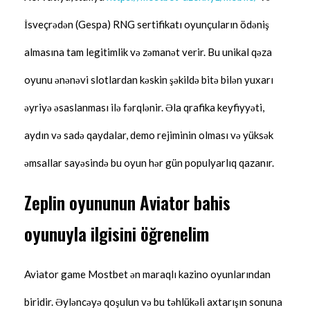
İsveçrədən (Gespa) RNG sertifikatı oyunçuların ödəniş
almasına tam legitimlik və zəmanət verir. Bu unikal qəza
oyunu ənənəvi slotlardan kəskin şəkildə bitə bilən yuxarı
əyriyə əsaslanması ilə fərqlənir. Əla qrafika keyfiyyəti,
aydın və sadə qaydalar, demo rejiminin olması və yüksək
əmsallar sayəsində bu oyun hər gün populyarlıq qazanır.
Zeplin oyununun Aviator bahis
oyunuyla ilgisini öğrenelim
Aviator game Mostbet ən maraqlı kazino oyunlarından
biridir. Əyləncəyə qoşulun və bu təhlükəli axtarışın sonuna