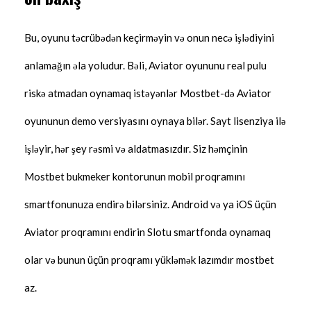
Bu, oyunu təcrübədən keçirməyin və onun necə işlədiyini
anlamağın əla yoludur. Bəli, Aviator oyununu real pulu
riskə atmadan oynamaq istəyənlər Mostbet-də Aviator
oyununun demo versiyasını oynaya bilər. Sayt lisenziya ilə
işləyir, hər şey rəsmi və aldatmasızdır. Siz həmçinin
Mostbet bukmeker kontorunun mobil proqramını
smartfonunuza endirə bilərsiniz. Android və ya iOS üçün
Aviator proqramını endirin Slotu smartfonda oynamaq
olar və bunun üçün proqramı yükləmək lazımdır mostbet
az.