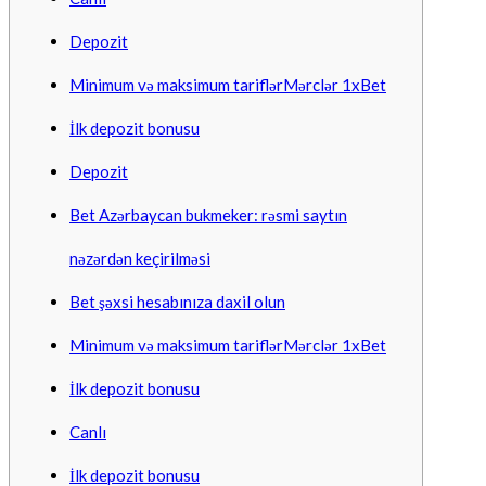
Depozit
Minimum və maksimum tariflərMərclər 1xBet
İlk depozit bonusu
Depozit
Bet Azərbaycan bukmeker: rəsmi saytın
nəzərdən keçirilməsi
Bet şəxsi hesabınıza daxil olun
Minimum və maksimum tariflərMərclər 1xBet
İlk depozit bonusu
Canlı
İlk depozit bonusu