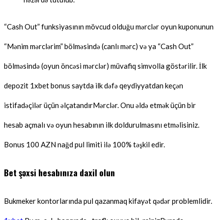
“Cash Out” funksiyasının mövcud olduğu mərclər oyun kuponunun
“Mənim mərclərim” bölməsində (canlı mərc) və ya “Cash Out”
bölməsində (oyun öncəsi mərclər) müvafiq simvolla göstərilir. İlk
depozit 1xbet bonus saytda ilk dəfə qeydiyyatdan keçən
istifadəçilər üçün əlçatandırMərclər. Onu əldə etmək üçün bir
hesab açmalı və oyun hesabının ilk doldurulmasını etməlisiniz.
Bonus 100 AZN nağd pul limiti ilə 100% təşkil edir.
Bet şəxsi hesabınıza daxil olun
Bukmeker kontorlarında pul qazanmaq kifayət qədər problemlidir.