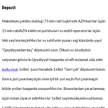
Depozit
Maksimum çəkilmə məbləği 75 min rubl təşkil edir.AZN kartlar üçün
15 min rublAZN elektron pul kisələri və mobil operatorlar üçün.
Veb saytına keçinMərclər və səhifənin yuxarı sağ küncündə yaşıl
“Qeydiyyatdan keç” düyməsini sıxın. Ölkəni və istədiyiniz
valyutanı göstərin.Qeydiyyat haqqında ətraflı məlumat əldə edin
pullu oyun
1xBet. Şəxsi hesabda 1xBet “Geri çək” düyməsini basın.
Sonra, pul çıxarmaq üçün əlverişli bir yol seçin.Pul çıxarmağın
bütün yolları haqqında oxuyunMərclər. Bonuslardan yararlanmaq
üçün icmalı ziyarət edinMərclər 1xBet saytımızda,mövcud bonus
təklifləri haqqında məlumat əldə edin və əlavə təlimatlara əməl edin.