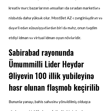
kreativ mərc bazarlarının əmsalları da sıradan marketlərə
nisbətdə daha yüksək olur. MostBet AZ-ı zənginləşdirən və
dəyərli edən xüsusiyyətlərdən biri də məhz, onun təqdim
etdiyi idman və virtual idman oyun növləridir.
Sabirabad rayonunda
Ümummilli Lider Heydər
Əliyevin 100 illik yubileyinə
həsr olunan fləşmob keçirilib
Bununla yanaşı, bahis sahəsinə yönəldilmiş olduqca