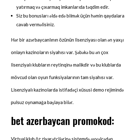
yatırmaq və çıxarmaq imkanlarıda təqdim edir.
Siz bu bonusları əldə edə bilmək üçün həmin qaydalara
cavab verməlisiniz.
Hər bir azərbaycanlının özünün lisenziyası olan ən yaxşı
onlayn kazinoların siyahısı var. Şəbəkə bu ən çox
lisenziyalı klubların reytinqinə malikdir və bu klublarda
mövcud olan oyun funksiyalarının tam siyahısı var.
Lisenziyalı kazinolarda istifadəçi xüsusi demo rejimində
pulsuz oynamağa başlaya bilər.
bet azerbaycan promokod:
Virtual klub öz ziyarətçilərinə sistemdə əvvəlcədən