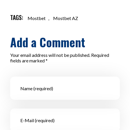
TAGS:
Mostbet
,
Mostbet AZ
Add a Comment
Your email address will not be published. Required
fields are marked *