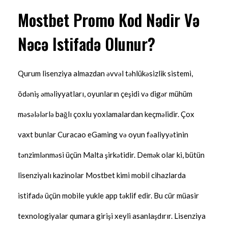
Mostbet Promo Kod Nədir Və
Nəcə Istifadə Olunur?
Qurum lisenziya almazdan əvvəl təhlükəsizlik sistemi,
ödəniş əməliyyatları, oyunların çeşidi və digər mühüm
məsələlərlə bağlı çoxlu yoxlamalardan keçməlidir. Çox
vaxt bunlar Curacao eGaming və oyun fəaliyyətinin
tənzimlənməsi üçün Malta şirkətidir. Demək olar ki, bütün
lisenziyalı kazinolar Mostbet kimi mobil cihazlarda
istifadə üçün mobile yukle app təklif edir. Bu cür müasir
texnologiyalar qumara girişi xeyli asanlaşdırır. Lisenziya