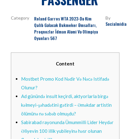
Roland Garros WTA 2023-Də Kim
By
Socialmidia
Qalib Gələcək Bukmeker Əmsalları,
Proqnozlar İdman Aləmi Və Olimpiya
Oyunları 567
Content
Mostbet Promo Kod Nədir Və Nəcə Istifadə
Olunur?
Ad günündə insult keçirdi, aktyorlarla birgə
kəlmeyi-şəhadətini gətirdi – Əməkdar artistin
ölümünə nə səbəb olmuşdu?
Sabirabad rayonunda Ümummilli Lider Heydər
Əliyevin 100 illik yubileyinə həsr olunan