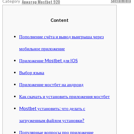
Socialmidia
Авиатор Mostbet 920
Content
Пополнение счёта и вывод выигрыша через
мобильное приложение
Приложение Mostbet для IOS
Выбор языка
Приложение мостбет на андроид
Как скачать и установить приложения мостбет
Mostbet установить: что делать с
загруженным файлом установки?
Популярные вопросы про приложение