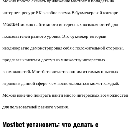
Можно просто скачать приложение мостбет и попадать на
интернет-ресурс БК в любое время. В букмекерской конторе
Mostbet можно найти много интересных возможностей для
пользователей разного уровня. Это букмекер, который
неоднократно демонстрировал себя с положительной стороны,
предлагая клиентам доступ ко множеству интересных
возможностей. Мостбет считается одним из самых опытных
игроков в данной сфере, чем воспользоваться может каждый.
Можно конечно поиграть найти много интересных возможностей
для пользователей разного уровня.
Mostbet установить: что делать с