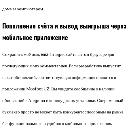
дома за компьютером.
Пополнение счёта и вывод выигрыша через
мобильное приложение
Сохранить моё имя, email и адрес сайта в этом браузере для
последующих моих комментариев. Если разработчик выпустит
пакет обновлений, соответствующая информация появится в
приложении Mostbet UZ. Вы увидите сообщение о наличии
обновлений в Андроид и кнопку для их установки. Современный
букмекер просто не может быть конкурентоспособным на рынке
без функционального и удобного мобильного приложения.