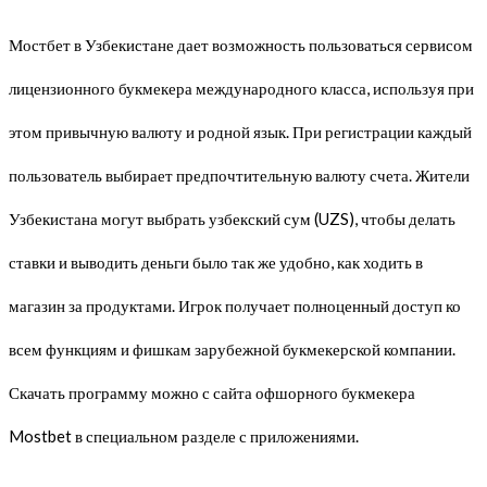
Мостбет в Узбекистане дает возможность пользоваться сервисом
лицензионного букмекера международного класса, используя при
этом привычную валюту и родной язык. При регистрации каждый
пользователь выбирает предпочтительную валюту счета. Жители
Узбекистана могут выбрать узбекский сум (UZS), чтобы делать
ставки и выводить деньги было так же удобно, как ходить в
магазин за продуктами. Игрок получает полноценный доступ ко
всем функциям и фишкам зарубежной букмекерской компании.
Скачать программу можно с сайта офшорного букмекера
Mostbet в специальном разделе с приложениями.