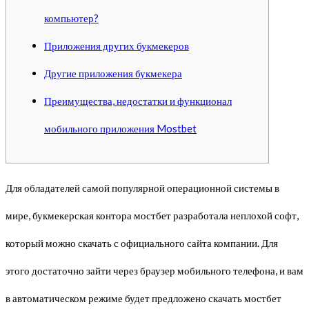
компьютер?
Приложения других букмекеров
Другие приложения букмекера
Преимущества, недостатки и функционал
мобильного приложения Mostbet
Для обладателей самой популярной операционной системы в
мире, букмекерская контора мостбет разработала неплохой софт,
который можно скачать с официального сайта компании. Для
этого достаточно зайти через браузер мобильного телефона, и вам
в автоматическом режиме будет предложено скачать мостбет