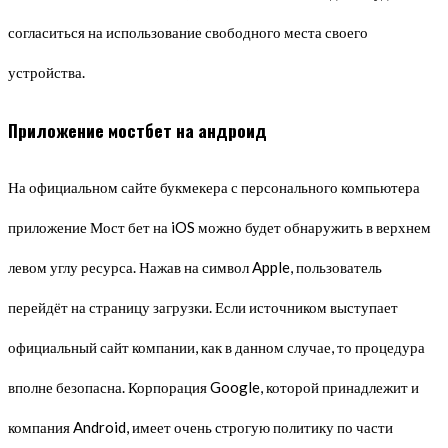
согласиться на использование свободного места своего
устройства.
Приложение мостбет на андроид
На официальном сайте букмекера с персонального компьютера
приложение Мост бет на iOS можно будет обнаружить в верхнем
левом углу ресурса. Нажав на символ Apple, пользователь
перейдёт на страницу загрузки. Если источником выступает
официальный сайт компании, как в данном случае, то процедура
вполне безопасна. Корпорация Google, которой принадлежит и
компания Android, имеет очень строгую политику по части