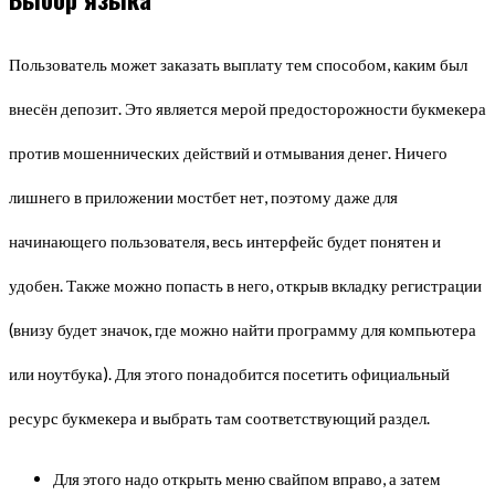
Пользователь может заказать выплату тем способом, каким был
внесён депозит. Это является мерой предосторожности букмекера
против мошеннических действий и отмывания денег. Ничего
лишнего в приложении мостбет нет, поэтому даже для
начинающего пользователя, весь интерфейс будет понятен и
удобен. Также можно попасть в него, открыв вкладку регистрации
(внизу будет значок, где можно найти программу для компьютера
или ноутбука). Для этого понадобится посетить официальный
ресурс букмекера и выбрать там соответствующий раздел.
Для этого надо открыть меню свайпом вправо, а затем