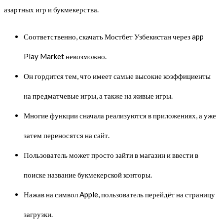
азартных игр и букмекерства.
Соответственно, скачать Мостбет Узбекистан через app
Play Market невозможно.
Он гордится тем, что имеет самые высокие коэффициенты
на предматчевые игры, а также на живые игры.
Многие функции сначала реализуются в приложениях, а уже
затем переносятся на сайт.
Пользователь может просто зайти в магазин и ввести в
поиске название букмекерской конторы.
Нажав на символ Apple, пользователь перейдёт на страницу
загрузки.