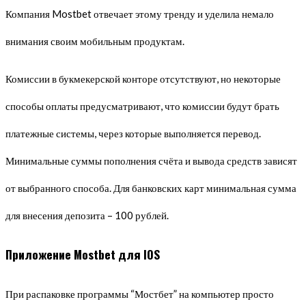
Компания Mostbet отвечает этому тренду и уделила немало
внимания своим мобильным продуктам.
Комиссии в букмекерской конторе отсутствуют, но некоторые
способы оплаты предусматривают, что комиссии будут брать
платежные системы, через которые выполняется перевод.
Минимальные суммы пополнения счёта и вывода средств зависят
от выбранного способа. Для банковских карт минимальная сумма
для внесения депозита – 100 рублей.
Приложение Mostbet для IOS
При распаковке программы “Мостбет” на компьютер просто