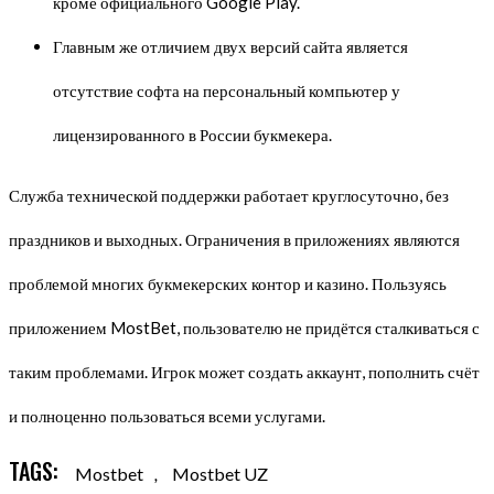
кроме официального Google Play.
Главным же отличием двух версий сайта является
отсутствие софта на персональный компьютер у
лицензированного в России букмекера.
Служба технической поддержки работает круглосуточно, без
праздников и выходных. Ограничения в приложениях являются
проблемой многих букмекерских контор и казино. Пользуясь
приложением MostBet, пользователю не придётся сталкиваться с
таким проблемами. Игрок может создать аккаунт, пополнить счёт
и полноценно пользоваться всеми услугами.
TAGS:
Mostbet
,
Mostbet UZ