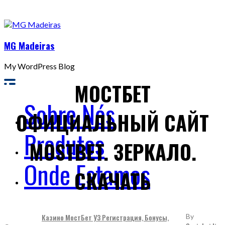
MG Madeiras
My WordPress Blog
МОСТБЕТ
Sobre Nós
ОФИЦИАЛЬНЫЙ САЙТ
Produtos
MOSTBET. ЗЕРКАЛО.
Onde Estamos
СКАЧАТЬ
Казино МостБет УЗ Регистрация, Бонусы,
By