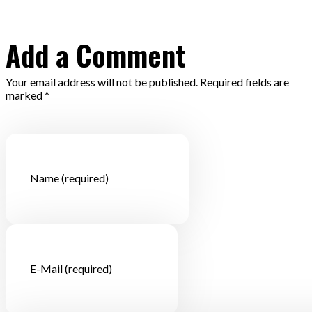
Add a Comment
Your email address will not be published. Required fields are
marked *