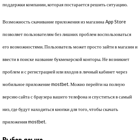
поддержки компании, которая постарается решить ситуацию.
Возможность скачивание приложения из магазина App Store
позволяет пользователям без лишних проблем воспользоваться
его возможностями. Пользователь может просто зайти в магазин и
ввести в поиске название букмекерской конторы. Не возникнет
проблем и с регистрацией или входов в личный кабинет через
мобильное приложение mostbet. Можно перейти на полную
версию сайта с браузера вашего телефона и спуститься в самый
низ, где будут находиться кнопки для того, чтобы скачать
приложения mostbet.
Выбор языка