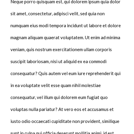
Neque porro quisquam est, qui dolorem ipsum quia dolor
sit amet, consectetur, adipisci velit, sed quia non
numquam eius modi tempora incidunt ut labore et dolore
magnam aliquam quaerat voluptatem. Ut enim ad minima
veniam, quis nostrum exercitationem ullam corporis
suscipit laboriosam, nisi ut aliquid ex ea commodi
consequatur? Quis autem vel eum iure reprehenderit qui
in ea voluptate velit esse quam nihil molestiae
consequatur, vel illum qui dolorem eum fugiat quo
voluptas nulla pariatur? At vero eos et accusamus et
iusto odio occaecati cupiditate non provident, similique
sunt in culpa qui officia deserunt mollitia animi, id est