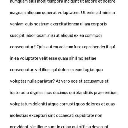
numquam eius modi tempora incidunt ut labore et dolore
magnam aliquam quaerat voluptatem. Ut enim ad minima
veniam, quis nostrum exercitationem ullam corporis
suscipit laboriosam, nisi ut aliquid ex ea commodi
consequatur? Quis autem vel eum iure reprehenderit qui
in ea voluptate velit esse quam nihil molestiae
consequatur, vel illum qui dolorem eum fugiat quo
voluptas nulla pariatur? At vero eos et accusamus et
iusto odio dignissimos ducimus qui blanditiis praesentium
voluptatum deleniti atque corrupti quos dolores et quas
molestias excepturi sint occaecati cupiditate non
provident, similique sunt in culpa qui officia deserunt