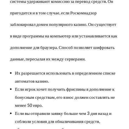
системы удерживают комиссию за перевод средств. Он
пригодится и в том случае, если Роскомнадзор
заблокировал домен популярного казино. Он существует
в виде программы на компьютер или устанавливается как
дополнение для браузера. Способ позволяет шифровать
данные, пересылая их между серверами.
Их разрешается использовать в определенном списке
автоматов казино.
Если игрок хочет получить фриспины в дополнение к
бонусным средствам, его взнос должен составлять не
менее 50 евро.
Если вы отправили заявку больше чем 3 дня назад и
соблюли условия для обналичивания средств,