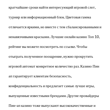
кратчайшие сроки найти интересующий игровой слот,
турнир или информационный блок. Цветовая гамма
отличается яркими, но вместе с тем сбалансированными и
ненавязчивыми красками. Лучшие онлайн казино Топ 10,
рейтинг вы можете посмотреть по ссылке. Чтобы
отыграть полученное поощрение, нужно прокрутить
игровой автомат конкретное количество раз. Казино Пин
ап гарантирует клиентам безопасность,
конфиденциальность и предлагает самые лучше игры,
выпущенные известными брендами. Другие провайдеры
Пин-ап казино тоже выпускают высококачественные и