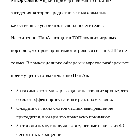
PinUp Casino – яркий пример надежного онлайн-
заведения, которое предоставляет максимально
качественные условия для своих посетителей.
Несомненно, ПинАп входит в ТОП лучших игровых
порталов, которые принимают игроков из стран СНГ и не
только. В рамках данного обзора мы вкратце разберем все
преимущества онлайн-казино Пин Ап.
За такими столами карты сдают настоящие крупье, что
создает эффект присутствия в реальном казино.
Ожидать от таких слотов частых выигрышей не
приходится, и юзеры это прекрасно понимают.
Затем они начнут получать ежедневные пакеты из 40
бесплатных вращений.