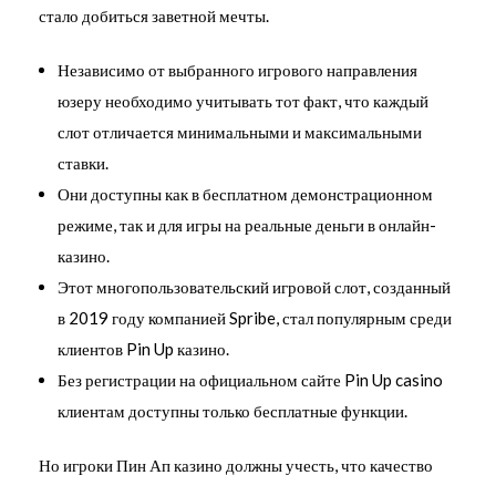
стало добиться заветной мечты.
Независимо от выбранного игрового направления
юзеру необходимо учитывать тот факт, что каждый
слот отличается минимальными и максимальными
ставки.
Они доступны как в бесплатном демонстрационном
режиме, так и для игры на реальные деньги в онлайн-
казино.
Этот многопользовательский игровой слот, созданный
в 2019 году компанией Spribe, стал популярным среди
клиентов Pin Up казино.
Без регистрации на официальном сайте Pin Up casino
клиентам доступны только бесплатные функции.
Но игроки Пин Ап казино должны учесть, что качество