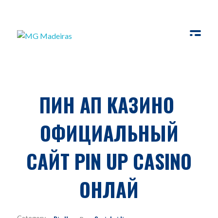
MG Madeiras
My WordPress Blog
ПИН АП КАЗИНО ️
ОФИЦИАЛЬНЫЙ
САЙТ PIN UP CASINO
ОНЛАЙ