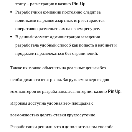
этапу – регистрации в казино Pin-Up.
Разработчики компании постоянно следят за
новинками на рынке азартных игр и стараются
оперативно размещать их на своем ресурсе.
В данный момент администрация заведения
разработала удобный способ как попасть в кабинет и
продолжить развлекаться без ограничений.
Также их можно обменять на реальные деньги без
необходимости отыгрыша. Загружаемая версия для
компьютеров не разрабатывалась интернет казино Pin Up.
Игрокам доступна удобная веб-площадка с
возможностью делать ставки круглосуточно.
Разработчики решили, что в дополнительном способе