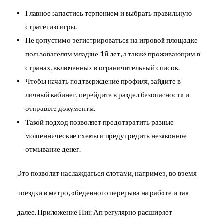
Главное запастись терпением и выбрать правильную
стратегию игры.
Не допустимо регистрироваться на игровой площадке
пользователям младше 18 лет, а также проживающим в
странах, включенных в ограничительный список.
Чтобы начать подтверждение профиля, зайдите в
личный кабинет, перейдите в раздел безопасности и
отправьте документы.
Такой подход позволяет предотвратить разные
мошеннические схемы и предупредить незаконное
отмывание денег.
Это позволит наслаждаться слотами, например, во время
поездки в метро, обеденного перерыва на работе и так
далее. Приложение Пин Ап регулярно расширяет