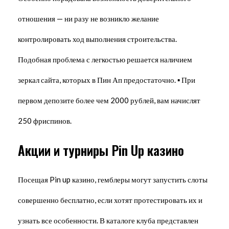
отношения — ни разу не возникло желание
контролировать ход выполнения строительства.
Подобная проблема с легкостью решается наличием
зеркал сайта, которых в Пин Ап предостаточно. ▪ При
первом депозите более чем 2000 рублей, вам начислят
250 фриспинов.
Акции и турниры Pin Up казино
Посещая Pin up казино, гемблеры могут запустить слоты
совершенно бесплатно, если хотят протестировать их и
узнать все особенности. В каталоге клуба представлен