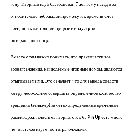
году. Игорный клуб был основан 7 лет тому назад и за
относительно небольшой промежуток времени смог
совершить настоящий прорыв в индустрии
интерактивных игр.
Вместе с тем важно понимать, что практически все
вознаграждения, начисляемые игорным домом, являются
отыгрываемыми. Это означает, что для вывода средств
юзеру необходимо совершить определенное количество
вращений (вейджер) за четко определенные временные
рамки. Среди клиентов игорного клуба Pin Up есть много
почитателей карточной игры блэкджек.