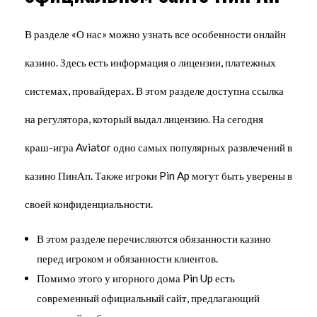
В разделе «О нас» можно узнать все особенности онлайн
казино. Здесь есть информация о лицензии, платежных
системах, провайдерах. В этом разделе доступна ссылка
на регулятора, который выдал лицензию. На сегодня
краш-игра Aviator одно самых популярных развлечений в
казино ПинАп. Также игроки Pin Ap могут быть уверены в
своей конфиденциальности.
В этом разделе перечисляются обязанности казино
перед игроком и обязанности клиентов.
Помимо этого у игорного дома Pin Up есть
современный официальный сайт, предлагающий