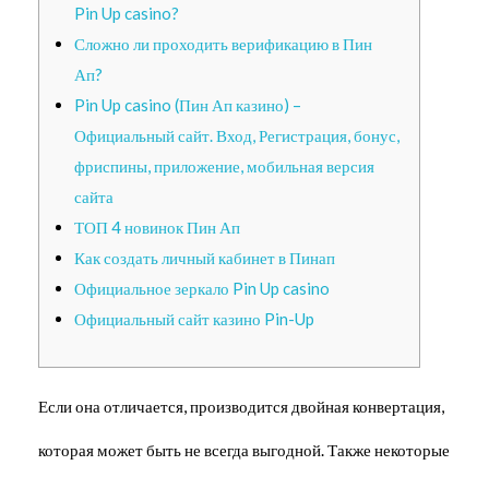
Pin Up casino?
Сложно ли проходить верификацию в Пин
Ап?
Pin Up casino (Пин Ап казино) –
Официальный сайт. Вход, Регистрация, бонус,
фриспины, приложение, мобильная версия
сайта
ТОП 4 новинок Пин Ап
Как создать личный кабинет в Пинап
Официальное зеркало Pin Up casino
Официальный сайт казино Pin-Up
Если она отличается, производится двойная конвертация,
которая может быть не всегда выгодной. Также некоторые