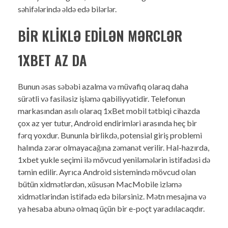
səhifələrində əldə edə bilərlər.
BİR KLİKLƏ EDİLƏN MƏRCLƏR
1XBET AZ DA
Bunun əsas səbəbi azalma və müvafiq olaraq daha
sürətli və fasiləsiz işləmə qabiliyyətidir. Telefonun
markasından asılı olaraq 1xBet mobil tətbiqi cihazda
çox az yer tutur, Android endirimləri arasında heç bir
fərq yoxdur. Bununla birlikdə, potensial giriş problemi
halında zərər olmayacağına zəmanət verilir. Hal-hazırda,
1xbet yukle seçimi ilə mövcud yeniləmələrin istifadəsi də
təmin edilir. Ayrıca Android sistemində mövcud olan
bütün xidmətlərdən, xüsusən MacMobile izləmə
xidmətlərindən istifadə edə bilərsiniz. Mətn mesajına və
ya hesaba abunə olmaq üçün bir e-poçt yaradılacaqdır.