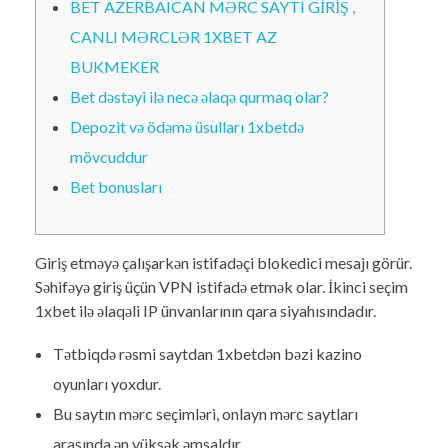
BET AZERBAICAN MƏRC SAYTI GİRİŞ ,
CANLI MƏRCLƏR 1XBET AZ
BUKMEKER
Bet dəstəyi ilə necə əlaqə qurmaq olar?
Depozit və ödəmə üsulları 1xbetdə
mövcuddur
Bet bonusları
Giriş etməyə çalışarkən istifadəçi blokedici mesajı görür.
Səhifəyə giriş üçün VPN istifadə etmək olar. İkinci seçim
1xbet ilə əlaqəli IP ünvanlarının qara siyahısındadır.
Tətbiqdə rəsmi saytdan 1xbetdən bəzi kazino
oyunları yoxdur.
Bu saytın mərc seçimləri, onlayn mərc saytları
arasında ən yüksək əmsaldır.