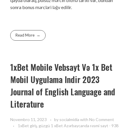
qayda olaraq, pulsuz mərcin bitmə tarixi var, bundan
sonra bonus mərcləri ləğv edilir.
Read More
1xBet Mobile Vebsayt Və 1x Bet
Mobil Uygulama Indir 2023
Journal of English Language and
Literature
Novembro 11, 2023
by
socialmidia
with
No Comment
1xBet giriş, güzgü 1 xBet Azərbaycanda rəsmi sayt - 938