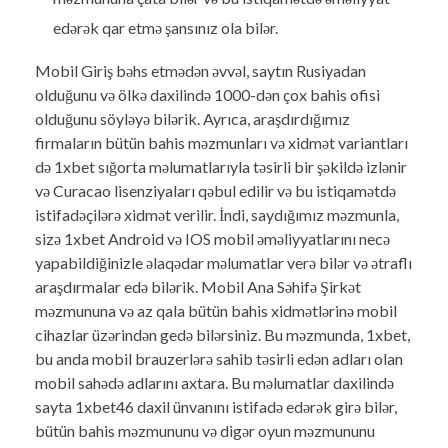
edərək qar etmə şansınız ola bilər.
Mobil Giriş bəhs etmədən əvvəl, saytın Rusiyadan
olduğunu və ölkə daxilində 1000-dən çox bahis ofisi
olduğunu söyləyə bilərik. Ayrıca, araşdırdığımız
firmaların bütün bahis məzmunları və xidmət variantları
də 1xbet sığorta məlumatlarıyla təsirli bir şəkildə izlənir
və Curacao lisenziyaları qəbul edilir və bu istiqamətdə
istifadəçilərə xidmət verilir. İndi, saydığımız məzmunla,
sizə 1xbet Android və IOS mobil əməliyyatlarını necə
yapabildiğinizle əlaqədar məlumatlar verə bilər və ətraflı
araşdırmalar edə bilərik. Mobil Ana Səhifə Şirkət
məzmununa və az qala bütün bahis xidmətlərinə mobil
cihazlar üzərindən gedə bilərsiniz. Bu məzmunda, 1xbet,
bu anda mobil brauzerlərə sahib təsirli edən adları olan
mobil sahədə adlarını axtara. Bu məlumatlar daxilində
sayta 1xbet46 daxil ünvanını istifadə edərək girə bilər,
bütün bahis məzmununu və digər oyun məzmununu