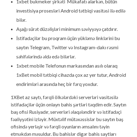
1xbet bukmeker şirkəti Mükafatı alarkən, bütün
investisiya prosesləri Android tətbiqi vasitəsi ilə edilə
bilər.
Aşağı sürət düzəlişləri minimum səviyyəyə çatdırır.
İstifadəçilər bu proqram üçün yükləmə linklərini bu
saytın Telegram, Twitter və Instagram-dakı rəsmi
səhifələrində əldə edə bilərlər.
1xbet mobile Telefonun markasından asılı olaraq
1xBet mobil tətbiqi cihazda çox az yer tutur, Android
endirimləri arasında heç bir fərq yoxdur.
1XBet az saytı, fərqli ölkələrdəki serverləri vasitəsilə
istifadəçilər üçün onlayn bahis şərtləri təqdim edir. Saytın
baş ofisi Rusiyadır, serverləri əlaqələndirir və istifadəçi
fəaliyyətini izləyir. Müxtəlif mütəxəssislər bu saytın baş
ofisində yerləşir və fərqli oyunların əmsalını təyin
etməkdən məsuldur. Bu bahislər digər bahis saytları