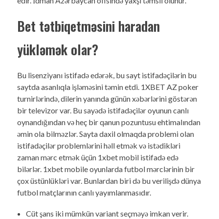
edir. İdman Azərbaycan ofisində yaxşı təmsil olunur.
Bet tətbiqetməsini haradan
yükləmək olar?
Bu lisenziyanı istifadə edərək, bu sayt istifadəçilərin bu
saytda asanlıqla işləməsini təmin etdi. 1XBET AZ poker
turnirlərində, dilerin yanında günün xəbərlərini göstərən
bir televizor var. Bu sayədə istifadəçilər oyunun canlı
oynandığından və heç bir qanun pozuntusu ehtimalından
əmin ola bilməzlər. Sayta daxil olmaqda problemi olan
istifadəçilər problemlərini həll etmək və istədikləri
zaman mərc etmək üçün 1xbet mobil istifadə edə
bilərlər. 1xbet mobile oyunlarda futbol mərclərinin bir
çox üstünlükləri var. Bunlardan biri də bu verilişdə dünya
futbol matçlarının canlı yayımlanmasıdır.
Cüt şans iki mümkün variant seçməyə imkan verir.