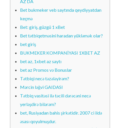
AZ DA
Bet bukmeker veb saytında qeydiyyatdan
keçmə
Bet: giriş, güzgü 1 xBet
Bet tətbiqetməsini haradan yükləmək olar?
bet giriş
BUKMEKER KOMPANİYASI 1XBET AZ
bet az, 1xbet az saytı
bet az Promos və Bonuslar
Tətbiqi necə təzələyirəm?
Mərcin ləğvi GAIDASI
Tətbiq vasitəsi ilə təcili dərəcəni necə
yerləşdirə bilərəm?
bet, Rusiyadan bahis şirkətidir. 2007 ci ildə
əsası qoyulmuşdur.