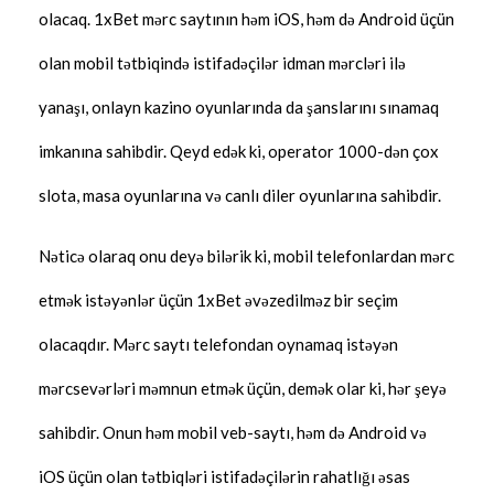
olacaq. 1xBet mərc saytının həm iOS, həm də Android üçün
olan mobil tətbiqində istifadəçilər idman mərcləri ilə
yanaşı, onlayn kazino oyunlarında da şanslarını sınamaq
imkanına sahibdir. Qeyd edək ki, operator 1000-dən çox
slota, masa oyunlarına və canlı diler oyunlarına sahibdir.
Nəticə olaraq onu deyə bilərik ki, mobil telefonlardan mərc
etmək istəyənlər üçün 1xBet əvəzedilməz bir seçim
olacaqdır. Mərc saytı telefondan oynamaq istəyən
mərcsevərləri məmnun etmək üçün, demək olar ki, hər şeyə
sahibdir. Onun həm mobil veb-saytı, həm də Android və
iOS üçün olan tətbiqləri istifadəçilərin rahatlığı əsas