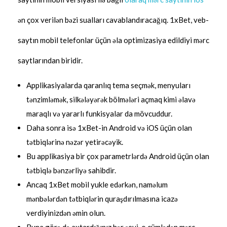
ən çox verilən bəzi sualları cavablandıracağıq. 1xBet, veb-
saytın mobil telefonlar üçün əla optimizasiya edildiyi mərc
saytlarından biridir.
Applikasiyalarda qaranlıq tema seçmək, menyuları
tənzimləmək, silkələyərək bölmələri açmaq kimi əlavə
maraqlı və yararlı funkisyalar da mövcuddur.
Daha sonra isə 1xBet-in Android və iOS üçün olan
tətbiqlərinə nəzər yetirəcəyik.
Bu applikasiya bir çox parametrlərdə Android üçün olan
tətbiqlə bənzərliyə sahibdir.
Ancaq 1xBet mobil yukle edərkən, naməlum
mənbələrdən tətbiqlərin quraşdırılmasına icazə
verdiyinizdən əmin olun.