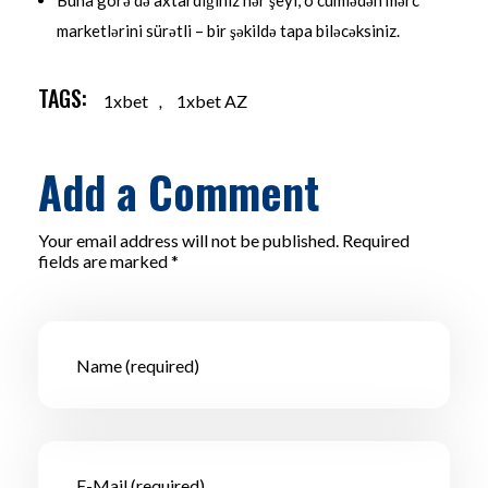
Buna görə də axtardığınız hər şeyi, o cümlədən mərc
marketlərini sürətli – bir şəkildə tapa biləcəksiniz.
TAGS:
1xbet
,
1xbet AZ
Add a Comment
Your email address will not be published. Required
fields are marked *