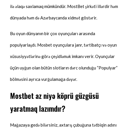
ilə əlaqə saxlamaq mümkündür. MostBet şirkəti illərdir həm
dünyada həm də Azərbaycanda xidmət göstərir.
Bu oyun dünyanın bir çox oyunçuları arasında
populyarlaşdı. Mosbet oyunçulara janr, tərtibatçı və oyun
xüsusiyyətlərinə görə çeşidləmək imkanı verir. Oyunçular
üçün uyğun olan bütün slotların dərc olunduğu “Populyar”
bölməsini ayrıca vurğulamağa dəyər.
Mostbet az niyə köprü güzgüsü
yaratmaq lazımdır?
Mağazaya gedə bilərsiniz, axtarış çubuğuna tətbiqin adını