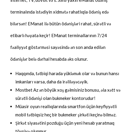
internet, TV, dövlət və s. Sənə yaxın eManat ödəniş
terminalında istədiyin xidmətə rahatlıqla ödəniş edə
bilərsən! EManat ilə bütün ödənişləri rahat, sürətli və
etibarlı həyata keçir! EManat terminallarının 7/24
fəaliyyət göstərməsi sayəsində ən son anda edilən
ödənişlər belə dərhal hesabda əks olunur.
Haqqında, tətbiqi harada yükləmək olar və bunun hansı
imkanları varsa, daha da irəliləyəcəyik.
Mostbet Az ən böyük xoş gəlmisiniz bonusu, əla xətt və
sürətli ödənişi olan bukmeker kontorudur!
Müasir oyun reallıqlarında smartfon üçün keyfiyyətli
mobil tətbiqsiz heç bir bukmeker şirkəti keçinə bilməz.
Şirkət siyasətini pozduğu üçün yeni hesab yaratmaq
tövsiyə olunmur.