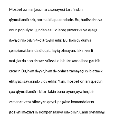
Mosbet az marjası, mərc sənayesi tərəfindən
qiymətləndirsək, normal diapazondadır. Bu, hadisədən və
onun populyarlığından asılı olaraq yuxarı və ya aşağı
dəyişdirilə bilən 4-6% təşkil edir. Bu, həm də dünya
çempionatlarında diqqətəlayiq olmayan, lakin yerli
matçlarda son dərəcə yüksək ola bilən əmsallara gətirib
çıxarır. Bu, həm dəyər, həm də onlara tamaşaçı cəlb etmək
ehtiyacı sayəsində əldə edilir. Yəni, mosbet onları qəsdən
çox qiymətləndirə bilər, lakin bunu oyunçuya heç bir
zəmanət verə bilməyən qeyri-peşəkar komandaların
gözlənilməzliyi ilə kompensasiya edə bilər. Canlı oynamağı