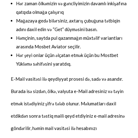
Hər zaman ölkəmizin və gəncliyimizin davamlı inkişafına
qatqıda olmağa çalışırıq
Mağazaya gedə bilərsiniz, axtarış çubuğuna tətbiqin
adını daxil edin və “Get” düyməsini basın.
Həmçinin, saytda pul qazanmağın müxtəlif variantları
arasında Mosbet Aviator seçilir.
Hər şeyi onlar üçün əlçatan etmək üçün bu Mostbet
Yükləmə səhifəsini yaratdıq.
E-Mail vasitəsi ilə qeydiyyat prosesi də, sadə və asandır.
Burada isə sizdən, ölkə, valyuta e-Mail adresiniz və təyin
etmək istədiyiniz şifrə tələb olunur. Məlumatları daxil
etdikdən sonra təstiq maili qeyd etdiyiniz e-mail adresinə
göndərilir, həmin mail vasitəsi ilə hesabınızı