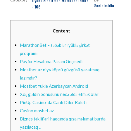
Oyunu Sındırmaq Mümkündürmü?
Socialmidia
- 166
Content
MarathonBet – səbəbləri yüklə şirkət
proqramı
Payfix Hesabına Param Geçmedi
Mostbet az niyə köprü güzgüsü yaratmaq
lazımdır?
Mostbet Yukle Azerbaycan Android
Xoş gəldin bonusunu necə əldə etmək olar
PinUp Casino-da Canlı Diler Ruleti
Casino mosbet az
Biznes təklifləri haqqında qısa məlumat burda
yazılacaq ..