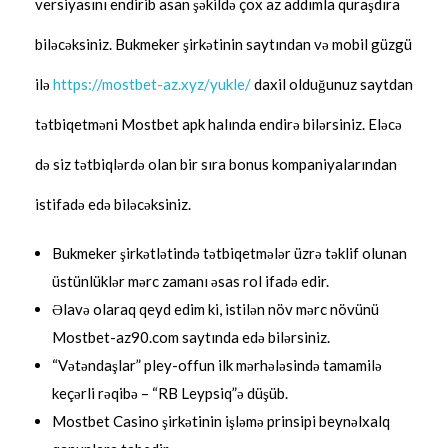
versiyasını endirib asan şəkildə çox az addımla quraşdıra
biləcəksiniz. Bukmeker şirkətinin saytından və mobil güzgü
ilə
https://mostbet-az.xyz/yukle/
daxil olduğunuz saytdan
tətbiqetməni Mostbet apk halında endirə bilərsiniz. Eləcə
də siz tətbiqlərdə olan bir sıra bonus kompaniyalarından
istifadə edə biləcəksiniz.
Bukmeker şirkətlətində tətbiqetmələr üzrə təklif olunan
üstünlüklər mərc zamanı əsas rol ifadə edir.
Əlavə olaraq qeyd edim ki, istilən növ mərc növünü
Mostbet-az90.com saytında edə bilərsiniz.
“Vətəndaşlar” pley-offun ilk mərhələsində tamamilə
keçərli rəqibə – “RB Leypsiq”ə düşüb.
Mostbet Casino şirkətinin işləmə prinsipi beynəlxalq