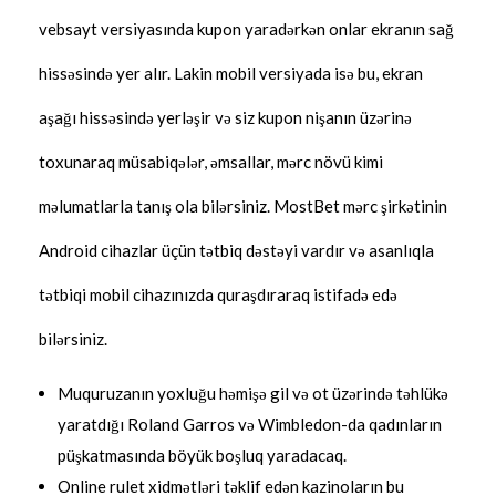
vebsayt versiyasında kupon yaradərkən onlar ekranın sağ
hissəsində yer alır. Lakin mobil versiyada isə bu, ekran
aşağı hissəsində yerləşir və siz kupon nişanın üzərinə
toxunaraq müsabiqələr, əmsallar, mərc növü kimi
məlumatlarla tanış ola bilərsiniz. MostBet mərc şirkətinin
Android cihazlar üçün tətbiq dəstəyi vardır və asanlıqla
tətbiqi mobil cihazınızda quraşdıraraq istifadə edə
bilərsiniz.
Muquruzanın yoxluğu həmişə gil və ot üzərində təhlükə
yaratdığı Roland Garros və Wimbledon-da qadınların
püşkatmasında böyük boşluq yaradacaq.
Online rulet xidmətləri təklif edən kazinoların bu