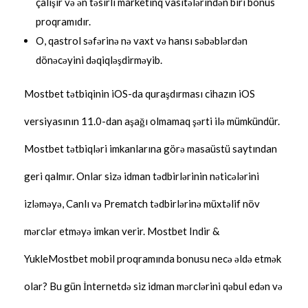
çalışır və ən təsirli marketinq vasitələrindən biri bonus
proqramıdır.
O, qastrol səfərinə nə vaxt və hansı səbəblərdən
dönəcəyini dəqiqləşdirməyib.
Mostbet tətbiqinin iOS-da quraşdırması cihazın iOS
versiyasının 11.0-dan aşağı olmamaq şərti ilə mümkündür.
Mostbet tətbiqləri imkanlarına görə masaüstü saytından
geri qalmır. Onlar sizə idman tədbirlərinin nəticələrini
izləməyə, Canlı və Prematch tədbirlərinə müxtəlif növ
mərclər etməyə imkan verir. Mostbet Indir &
YukleMostbet mobil proqramında bonusu necə əldə etmək
olar? Bu gün İnternetdə siz idman mərclərini qəbul edən və