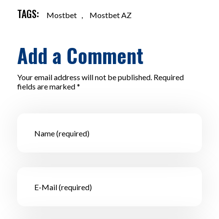
TAGS:
Mostbet
,
Mostbet AZ
Add a Comment
Your email address will not be published. Required
fields are marked *