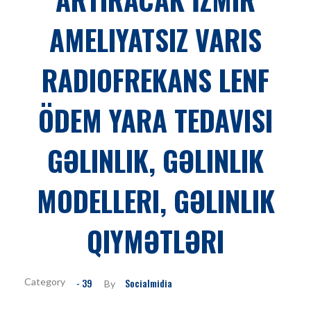
AMELIYATSIZ VARIS
RADIOFREKANS LENF
ÖDEM YARA TEDAVISI
GƏLINLIK, GƏLINLIK
MODELLERI, GƏLINLIK
QIYMƏTLƏRI
- 39
Socialmidia
By