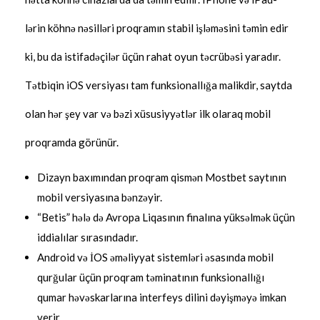
lərin köhnə nəsilləri proqramın stabil işləməsini təmin edir
ki, bu da istifadəçilər üçün rahat oyun təcrübəsi yaradır.
Tətbiqin iOS versiyası tam funksionallığa malikdir, saytda
olan hər şey var və bəzi xüsusiyyətlər ilk olaraq mobil
proqramda görünür.
Dizayn baxımından proqram qismən Mostbet saytının
mobil versiyasına bənzəyir.
“Betis” hələ də Avropa Liqasının finalına yüksəlmək üçün
iddialılar sırasındadır.
Android və İOS əməliyyat sistemləri əsasında mobil
qurğular üçün proqram təminatının funksionallığı
qumar həvəskarlarına interfeys dilini dəyişməyə imkan
verir.