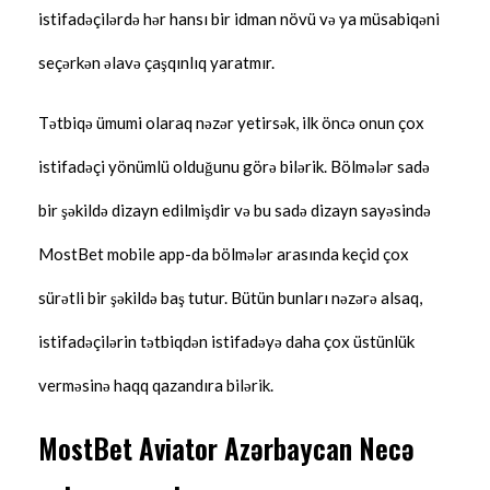
istifadəçilərdə hər hansı bir idman növü və ya müsabiqəni
seçərkən əlavə çaşqınlıq yaratmır.
Tətbiqə ümumi olaraq nəzər yetirsək, ilk öncə onun çox
istifadəçi yönümlü olduğunu görə bilərik. Bölmələr sadə
bir şəkildə dizayn edilmişdir və bu sadə dizayn sayəsində
MostBet mobile app-da bölmələr arasında keçid çox
sürətli bir şəkildə baş tutur. Bütün bunları nəzərə alsaq,
istifadəçilərin tətbiqdən istifadəyə daha çox üstünlük
verməsinə haqq qazandıra bilərik.
MostBet Aviator Azərbaycan Necə