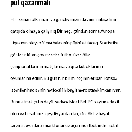
pul qazanmalı
Hər zaman ölkəmizin və gəncliyimizin davamlı inkişafına
qatqıda olmağa çalışırıq Bir neçə gündən sonra Avropa
Liqasının pley-off mərhələsinin püşkü atılacaq. Statistika
göstərir ki, ən çox mərclər futbol üzrə ölkə
çempionatlarının matçlarına və qitə kuboklarının
oyunlarına edilir. Bu gün hər bir mərcçinin etibarlı ofisdə
istənilən hadisənin nəticəsi ilə bağlı mərc etmək imkanı var.
Bunu etmək çətin deyil, sadəcə MostBet BC saytına daxil
olun və hesabınızı qeydiyyatdan keçirin. Aktiv həyat
tərzini sevənlərə smartfonunuz üçün mostbet indir mobil