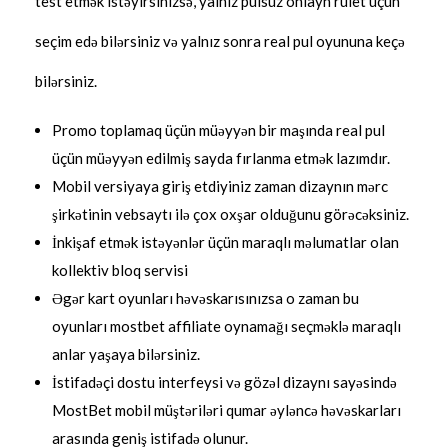
test etmək istəyirsinizsə, yalnız pulsuz onlayn rulet üçün
seçim edə bilərsiniz və yalnız sonra real pul oyununa keçə
bilərsiniz.
Promo toplamaq üçün müəyyən bir maşında real pul
üçün müəyyən edilmiş sayda fırlanma etmək lazımdır.
Mobil versiyaya giriş etdiyiniz zaman dizaynın mərc
şirkətinin vebsaytı ilə çox oxşar olduğunu görəcəksiniz.
İnkişaf etmək istəyənlər üçün maraqlı məlumatlar olan
kollektiv bloq servisi
Əgər kart oyunları həvəskarısınızsa o zaman bu
oyunları mostbet affiliate oynamağı seçməklə maraqlı
anlar yaşaya bilərsiniz.
İstifadəçi dostu interfeysi və gözəl dizaynı sayəsində
MostBet mobil müştəriləri qumar əyləncə həvəskarları
arasında geniş istifadə olunur.