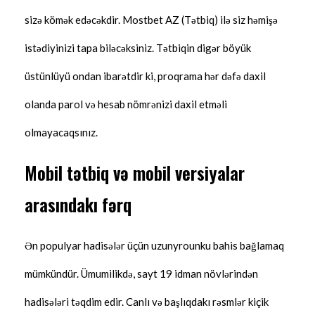
sizə kömək edəcəkdir. Mostbet AZ (Tətbiq) ilə siz həmişə
istədiyinizi tapa biləcəksiniz. Tətbiqin digər böyük
üstünlüyü ondan ibarətdir ki, proqrama hər dəfə daxil
olanda parol və hesab nömrənizi daxil etməli
olmayacaqsınız.
Mobil tətbiq və mobil versiyalar
arasındakı fərq
Ən populyar hadisələr üçün uzunyrounku bahis bağlamaq
mümkündür. Ümumilikdə, sayt 19 idman növlərindən
hadisələri təqdim edir. Canlı və başlıqdakı rəsmlər kiçik