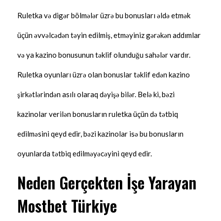
Ruletka və digər bölmələr üzrə bu bonusları əldə etmək
üçün əvvəlcədən təyin edilmiş, etməyiniz gərəkən addımlar
və ya kazino bonusunun təklif olunduğu sahələr vardır.
Ruletka oyunları üzrə olan bonuslar təklif edən kazino
şirkətlərindən asılı olaraq dəyişə bilər. Belə ki, bəzi
kazinolar verilən bonusların ruletka üçün də tətbiq
edilməsini qeyd edir, bəzi kazinolar isə bu bonusların
oyunlarda tətbiq edilməyəcəyini qeyd edir.
Neden Gerçekten İşe Yarayan
Mostbet Türkiye