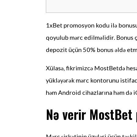
1xBet promosyon kodu ilə bonusu
qoyulub mərc edilməlidir. Bonus ç
depozit üçün 50% bonus əldə etmə
Xülasə, fikrimizcə MostBetdə hes
yükləyərək mərc kontorunu istifad
həm Android cihazlarına həm də i
Nə verir MostBet 
Mərc şirkətinin üzvləri üçün təşkil