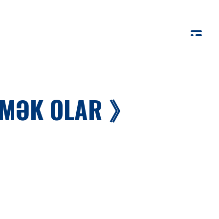
TMƏK OLAR 》