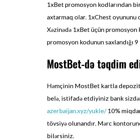
1xBet promosyon kodlarından biri
axtarmaq olar. 1xChest oyununu o
Xəzinədə 1xBet üçün promosyon ko
promosyon kodunun saxlandığı 9 
MostBet-də təqdim edi
Həmçinin MostBet kartla depozit v
belə, istifadə etdiyiniz bank sizd
azerbaijan.xyz/yukle/
10% miqdarı
tövsiyə olunandır. Mərc kontorund
bilərsiniz.