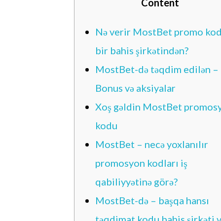
Content
Nə verir MostBet promo ko
bir bahis şirkətindən?
MostBet-də təqdim edilən –
Bonus və aksiyalar
Xoş gəldin MostBet promos
kodu
MostBet – necə yoxlanılır
promosyon kodları iş
qabiliyyətinə görə?
MostBet-də – başqa hansı
təqdimat kodu bahis şirkəti 