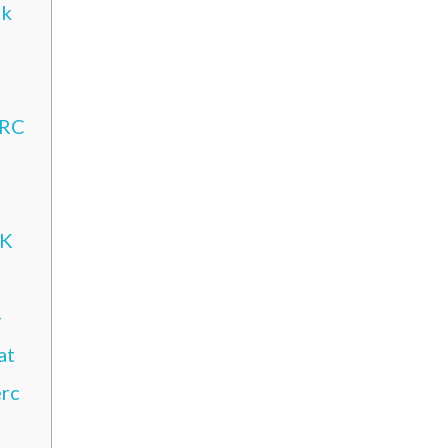
ək
RC
K
–
at
erc