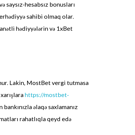
ə saysız-hesabsız bonusları
rhədiyyə sahibi olmaq olar.
nətli hədiyyələrin və 1xBet
mur. Lakin, MostBet vergi tutmasa
ıxarışlara
https://mostbet-
n bankınızla əlaqə saxlamanız
matları rahatlıqla qeyd edə