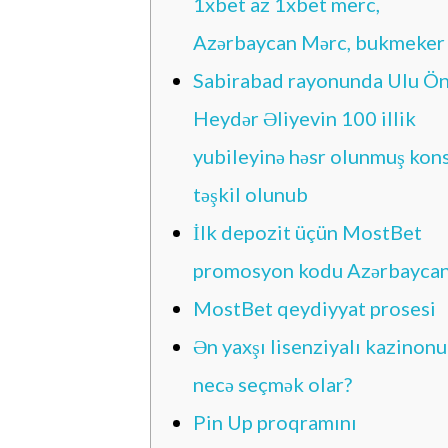
1xbet az 1xbet merc,
Azərbaycan Mərc, bukmeker
Sabirabad rayonunda Ulu Ö
Heydər Əliyevin 100 illik
yubileyinə həsr olunmuş kon
təşkil olunub
İlk depozit üçün MostBet
promosyon kodu Azərbayca
MostBet qeydiyyat prosesi
Ən yaxşı lisenziyalı kazinonu
necə seçmək olar?
Pin Up proqramını