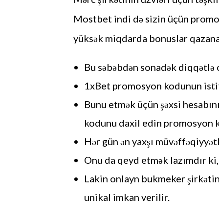
Mostbet indi də sizin üçün promos
yüksək miqdarda bonuslar qazana b
Bu səbəbdən sonadək diqqətlə o
1xBet promosyon kodunun istifad
Bunu etmək üçün şəxsi hesabını
kodunu daxil edin promosyon ko
Hər gün ən yaxşı müvəffəqiyyətl
Onu da qeyd etmək lazımdır ki
Lakin onlayn bukmeker şirkətin
unikal imkan verilir.