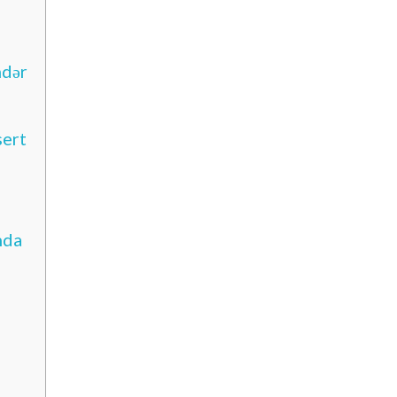
ndər
sert
nda